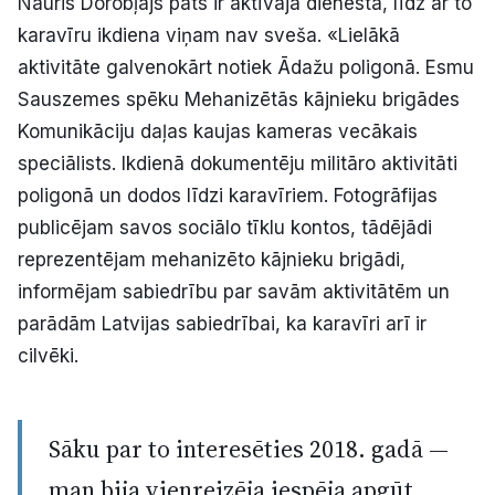
Nauris Dorobļajs pats ir aktīvajā dienestā, līdz ar to
Politiskā reklāma
karavīru ikdiena viņam nav sveša. «Lielākā
aktivitāte galvenokārt notiek Ādažu poligonā. Esmu
Par mums
Sauszemes spēku Mehanizētās kājnieku brigādes
Komunikāciju daļas kaujas kameras vecākais
Kontakti
speciālists. Ikdienā dokumentēju militāro aktivitāti
poligonā un dodos līdzi karavīriem. Fotogrāfijas
Ziņo redakcijai
publicējam savos sociālo tīklu kontos, tādējādi
reprezentējam mehanizēto kājnieku brigādi,
Facebook
Instagram
YouTube
informējam sabiedrību par savām aktivitātēm un
parādām Latvijas sabiedrībai, ka karavīri arī ir
E-avīze
Abonē
cilvēki.
Sāku par to interesēties 2018. gadā —
man bija vienreizēja iespēja apgūt