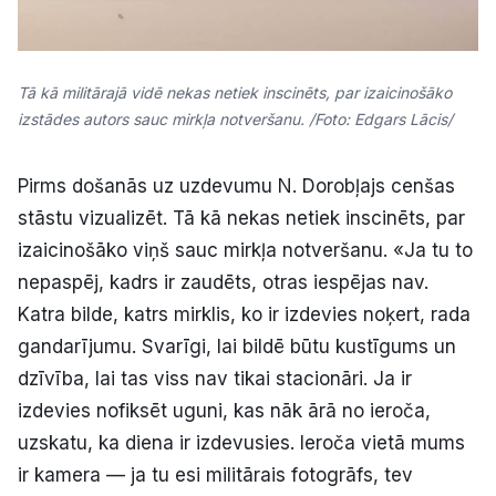
Tā kā militārajā vidē nekas netiek inscinēts, par izaicinošāko
izstādes autors sauc mirkļa notveršanu. /Foto: Edgars Lācis/
Pirms došanās uz uzdevumu N. Dorobļajs cenšas
stāstu vizualizēt. Tā kā nekas netiek inscinēts, par
izaicinošāko viņš sauc mirkļa notveršanu. «Ja tu to
nepaspēj, kadrs ir zaudēts, otras iespējas nav.
Katra bilde, katrs mirklis, ko ir izdevies noķert, rada
gandarījumu. Svarīgi, lai bildē būtu kustīgums un
dzīvība, lai tas viss nav tikai stacionāri. Ja ir
izdevies nofiksēt uguni, kas nāk ārā no ieroča,
uzskatu, ka diena ir izdevusies. Ieroča vietā mums
ir kamera — ja tu esi militārais fotogrāfs, tev