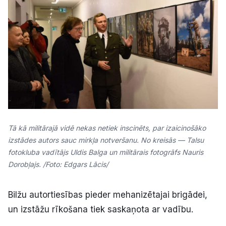
Tā kā militārajā vidē nekas netiek inscinēts, par izaicinošāko
izstādes autors sauc mirkļa notveršanu. No kreisās — Talsu
fotokluba vadītājs Uldis Balga un militārais fotogrāfs Nauris
Dorobļajs. /Foto: Edgars Lācis/
Bilžu autortiesības pieder mehanizētajai brigādei,
un izstāžu rīkošana tiek saskaņota ar vadību.