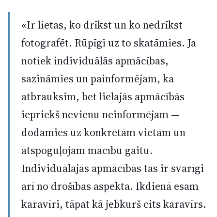
«Ir lietas, ko drīkst un ko nedrīkst
fotografēt. Rūpīgi uz to skatāmies. Ja
notiek individuālās apmācības,
sazināmies un painformējam, ka
atbrauksim, bet lielajās apmācībās
iepriekš nevienu neinformējam —
dodamies uz konkrētām vietām un
atspoguļojam mācību gaitu.
Individuālajās apmācībās tas ir svarīgi
arī no drošības aspekta. Ikdienā esam
karavīri, tāpat kā jebkurš cits karavīrs.