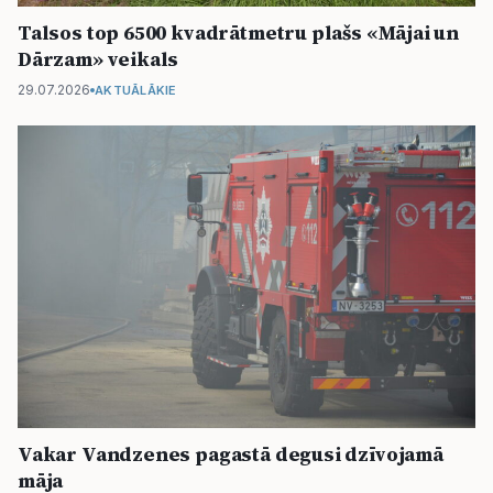
Talsos top 6500 kvadrātmetru plašs «Mājai un
Dārzam» veikals
29.07.2026
AKTUĀLĀKIE
Vakar Vandzenes pagastā degusi dzīvojamā
māja