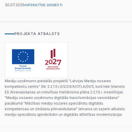
30.07.2026
OPERATĪVIE DIENESTI
PROJEKTA ATBALSTS
Mediju uzņēmums piedalās projektā "Latvijas Mediju nozares
kompetenču centrs" (Nr. 2.2.1.5.i.0/2/24/A/CFLA/001), kurš tiek īstenots
ES Atveseļošanas un noturības mehānisma plāna 2.2.1.5.i. investīcijas
"Mediju nozares uzņēmumu digitālās transformācijas veicināšana"
pasākumā "Mācības mediju nozares speciālistu digitālās
kompetences un zināšanu pilnveidošanai" ietvaros un saņem atbalstu
mediju speciālistu apmācībām un digitālās attīstības modernizācijai.