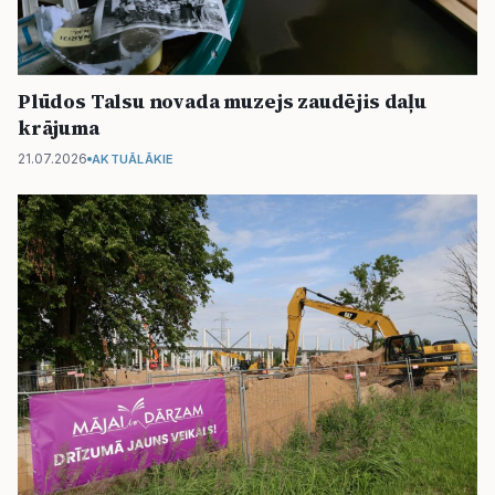
Plūdos Talsu novada muzejs zaudējis daļu
krājuma
21.07.2026
AKTUĀLĀKIE