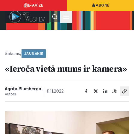
E-AVĪZE
ABONĒ
Ielogoties
Ziņo
App Store
Google Play
Sākums
/
JAUNĀKIE
«Ieroča vietā mums ir kamera»
Ziņas
Sabiedrība
Agrita Blumberga
11.11.2022
Autors
Dzīvesstils
Sports