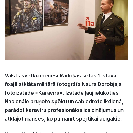
Kultūra
Bizness
Video
Vieta
Valsts svētku mēnesī Radošās sētas 1. stāva
foajē atklāta militārā fotogrāfa Naura Dorobļaja
fotoizstāde «Karavīrs». Izstāde ļauj ielūkoties
Sludinājumi
Nacionālo bruņoto spēku un sabiedroto ikdienā,
Pasākumi
parādot karavīru profesionālos izaicinājumus un
atklājot nianses, ko pamanīt spēj tikai acīgākie.
Reklāma