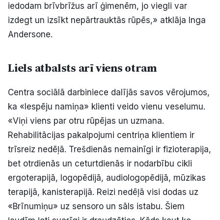
iedodam brīvbrīžus arī ģimenēm, jo viegli var
izdegt un izsīkt nepārtrauktās rūpēs,» atklāja Inga
Andersone.
Liels atbalsts arī viens otram
Centra sociālā darbiniece dalījās savos vērojumos,
ka «Iespēju namiņa» klienti veido vienu veselumu.
«Viņi viens par otru rūpējas un uzmana.
Rehabilitācijas pakalpojumi centriņa klientiem ir
trīsreiz nedēļā. Trešdienās nemainīgi ir fizioterapija,
bet otrdienās un ceturtdienās ir nodarbību cikli
ergoterapijā, logopēdijā, audiologopēdijā, mūzikas
terapijā, kanisterapijā. Reizi nedēļā visi dodas uz
«Brīnumiņu» uz sensoro un sāls istabu. Šiem