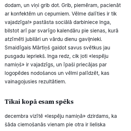
dodam, un viņi grib dot. Grib, piemēram, pacienāt
ar konfektēm un cepumiem. Vēlme dalīties ir tik
vajadzīga!» pastāsta sociālā darbiniece Inga,
bilstot arī par svarīgo kalendāru pie sienas, kurā
atzīmēti jubilāri un vārdu dienu gaviļnieki.
Smaidīgais Mārtiņš gaidot savus svētkus jau
pusgadu iepriekš. Inga redz, cik ļoti «Iespēju
namiņš» ir vajadzīgs, un īpaši priecājas par
logopēdes nodošanos un vēlmi palīdzēt, kas
vainagojusies rezultātiem.
Tikai kopā esam spēks
decembra vizītē «Iespēju namiņā» dzirdams, ka
šāda ciemošanās vienam pie otra ir lieliska