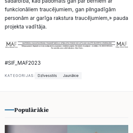
sadarbība, kad padomāts gan par bērniem ar
funkcionāliem traucējumiem, gan pilngadīgām
personām ar garīga rakstura traucējumiem,» pauda
projekta vadītāja.
#SIF_MAF2023
KATEGORIJAS:
Dzīvesstils
Jaunākie
Populārākie