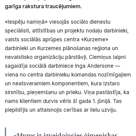
garīga rakstura traucējumiem.
Politiskā reklāma
«Iespēju namiņā» viesojās sociālo dienestu
Par mums
speciālisti, attīstības un projektu nodaļu darbinieki,
Kontakti
valsts sociālās aprūpes centra «Kurzeme»
darbinieki un Kurzemes plānošanas reģiona un
Ziņo redakcijai
nevalstisko organizāciju pārstāvji. Ciemiņus laipni
sagaidīja sociālā darbiniece Inga Andersone —
viena no centra darbinieku komandas nozīmīgajiem
Facebook
Instagram
YouTube
un neatsveramiem komponentiem, kura izstaro
sirsnību, pieņemšanu un prieku. Viņa pastāstīja, ka
E-avīze
Abonē
nams klientiem durvis vēris šī gada 1. jūnijā. Tas
piepildījis un attaisnojis cerības ar lielu uzviju.
«Mums ir izveidojusies ģimeniskas