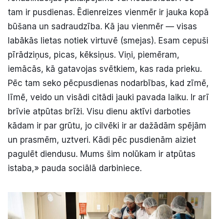
tam ir pusdienas. Ēdienreizes vienmēr ir jauka kopā
būšana un sadraudzība. Kā jau vienmēr — visas
labākās lietas notiek virtuvē (smejas). Esam cepuši
pīrādziņus, picas, kēksiņus. Viņi, piemēram,
iemācās, kā gatavojas svētkiem, kas rada prieku.
Pēc tam seko pēcpusdienas nodarbības, kad zīmē,
līmē, veido un visādi citādi jauki pavada laiku. Ir arī
brīvie atpūtas brīži. Visu dienu aktīvi darboties
kādam ir par grūtu, jo cilvēki ir ar dažādām spējām
un prasmēm, uztveri. Kādi pēc pusdienām aiziet
pagulēt diendusu. Mums šim nolūkam ir atpūtas
istaba,» pauda sociālā darbiniece.