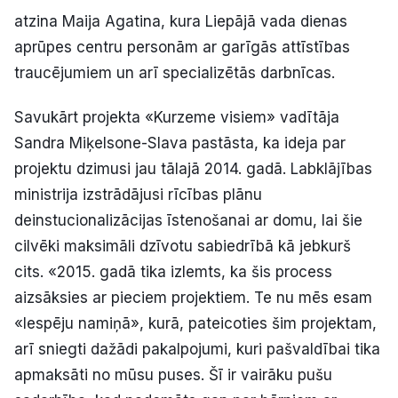
atzina Maija Agatina, kura Liepājā vada dienas
aprūpes centru personām ar garīgās attīstības
traucējumiem un arī specializētās darbnīcas.
Savukārt projekta «Kurzeme visiem» vadītāja
Sandra Miķelsone-Slava pastāsta, ka ideja par
projektu dzimusi jau tālajā 2014. gadā. Labklājības
ministrija izstrādājusi rīcības plānu
deinstucionalizācijas īstenošanai ar domu, lai šie
cilvēki maksimāli dzīvotu sabiedrībā kā jebkurš
cits. «2015. gadā tika izlemts, ka šis process
aizsāksies ar pieciem projektiem. Te nu mēs esam
«Iespēju namiņā», kurā, pateicoties šim projektam,
arī sniegti dažādi pakalpojumi, kuri pašvaldībai tika
apmaksāti no mūsu puses. Šī ir vairāku pušu