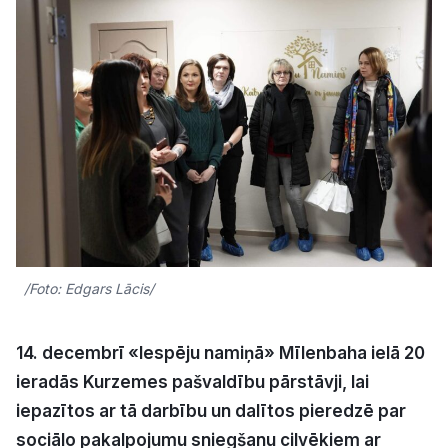
Kultūra
Bizness
Video
Vieta
/Foto: Edgars Lācis/
Sludinājumi
14. decembrī «Iespēju namiņā» Mīlenbaha ielā 20
Pasākumi
ieradās Kurzemes pašvaldību pārstāvji, lai
iepazītos ar tā darbību un dalītos pieredzē par
Reklāma
sociālo pakalpojumu sniegšanu cilvēkiem ar