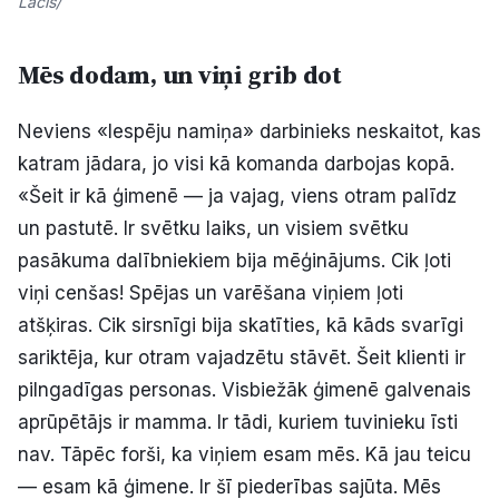
Lācis/
Mēs dodam, un viņi grib dot
Neviens «Iespēju namiņa» darbinieks neskaitot, kas
katram jādara, jo visi kā komanda darbojas kopā.
«Šeit ir kā ģimenē — ja vajag, viens otram palīdz
un pastutē. Ir svētku laiks, un visiem svētku
pasākuma dalībniekiem bija mēģinājums. Cik ļoti
viņi cenšas! Spējas un varēšana viņiem ļoti
atšķiras. Cik sirsnīgi bija skatīties, kā kāds svarīgi
sariktēja, kur otram vajadzētu stāvēt. Šeit klienti ir
pilngadīgas personas. Visbiežāk ģimenē galvenais
aprūpētājs ir mamma. Ir tādi, kuriem tuvinieku īsti
nav. Tāpēc forši, ka viņiem esam mēs. Kā jau teicu
— esam kā ģimene. Ir šī piederības sajūta. Mēs