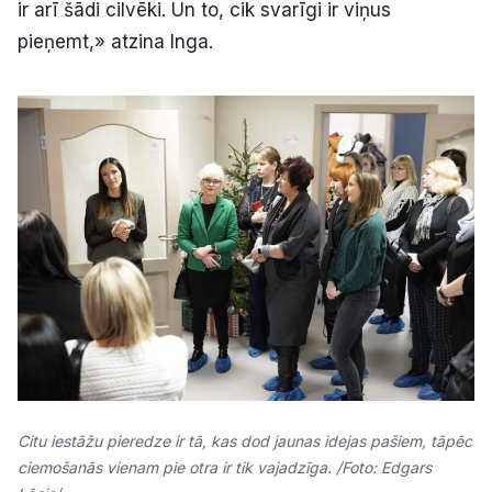
ir arī šādi cilvēki. Un to, cik svarīgi ir viņus
pieņemt,» atzina Inga.
Citu iestāžu pieredze ir tā, kas dod jaunas idejas pašiem, tāpēc
ciemošanās vienam pie otra ir tik vajadzīga. /Foto: Edgars