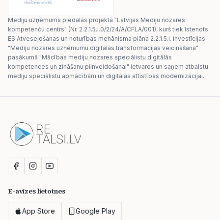
Mediju uzņēmums piedalās projektā "Latvijas Mediju nozares
kompetenču centrs" (Nr. 2.2.1.5.i.0/2/24/A/CFLA/001), kurš tiek īstenots
ES Atveseļošanas un noturības mehānisma plāna 2.2.1.5.i. investīcijas
"Mediju nozares uzņēmumu digitālās transformācijas veicināšana"
pasākumā "Mācības mediju nozares speciālistu digitālās
kompetences un zināšanu pilnveidošanai" ietvaros un saņem atbalstu
mediju speciālistu apmācībām un digitālās attīstības modernizācijai.
E-avīzes lietotnes
App Store
Google Play