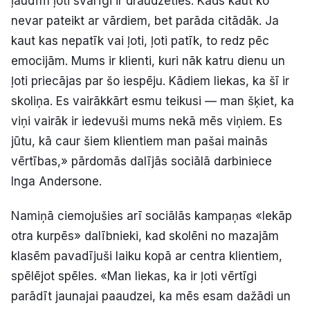
ļaudīm ļoti svarīgi ir draudzēties. Kāds kaut ko
nevar pateikt ar vārdiem, bet parāda citādāk. Ja
kaut kas nepatīk vai ļoti, ļoti patīk, to redz pēc
emocijām. Mums ir klienti, kuri nāk katru dienu un
ļoti priecājas par šo iespēju. Kādiem liekas, ka šī ir
skoliņa. Es vairākkārt esmu teikusi — man šķiet, ka
viņi vairāk ir iedevuši mums nekā mēs viņiem. Es
jūtu, kā caur šiem klientiem man pašai mainās
vērtības,» pārdomās dalījās sociālā darbiniece
Inga Andersone.
Namiņā ciemojušies arī sociālās kampaņas «Iekāp
otra kurpēs» dalībnieki, kad skolēni no mazajām
klasēm pavadījuši laiku kopā ar centra klientiem,
spēlējot spēles. «Man liekas, ka ir ļoti vērtīgi
parādīt jaunajai paaudzei, ka mēs esam dažādi un