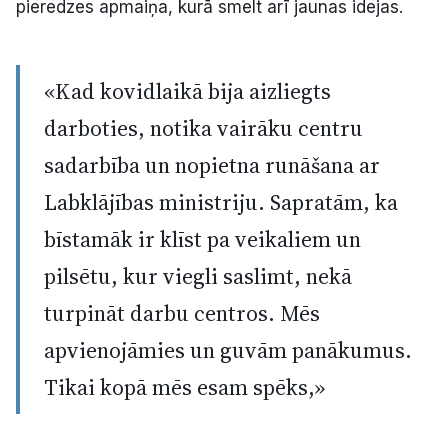
pieredzes apmaiņa, kurā smelt arī jaunas idejas.
«Kad kovidlaikā bija aizliegts
darboties, notika vairāku centru
sadarbība un nopietna runāšana ar
Labklājības ministriju. Sapratām, ka
bīstamāk ir klīst pa veikaliem un
pilsētu, kur viegli saslimt, nekā
turpināt darbu centros. Mēs
apvienojāmies un guvām panākumus.
Tikai kopā mēs esam spēks,»