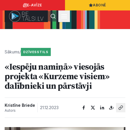
E-AVĪZE
ABONĒ
Ielogoties
Ziņo
App Store
Google Play
Sākums
/
DZĪVESSTILS
«Iespēju namiņā» viesojās
Ziņas
projekta «Kurzeme visiem»
dalībnieki un pārstāvji
Sabiedrība
Dzīvesstils
Kristīne Briede
21.12.2023
Autors
Sports