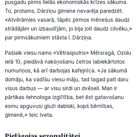
pusgadu pirms lielās ekonomiskās krīzes sākuma.
To, protams, Dārziņu ģimene nevarēja paredzēt.
«Atvērāmies vasarā, tāpēc pirmos mēnešus daudz
strādājām un izbaudījām, jo bija ļoti daudz cilvēku,»
par pirmsākumiem stāsta I. Dārziņa.
Pašlaik viesu nams «Vētrasputns» Mērsragā, Ozolu
ielā 10, piedāvā nakšņošanu četros labiekārtotos
numuriņos, kā arī darbojas kafejnīca. «Ja sākumā
domāju, ka vadīšu viesu māju, tad tagad pati daru
visus darbus — ar visu sirdi un dvēseli. Man ir
pārtikas tehnologa izglītība, bet ēst gatavošanu
esmu apguvusi gluži dabiski, kopš bērnības,
ģimenē,» teic Iveta.
Pielāgojas sezonalitātei