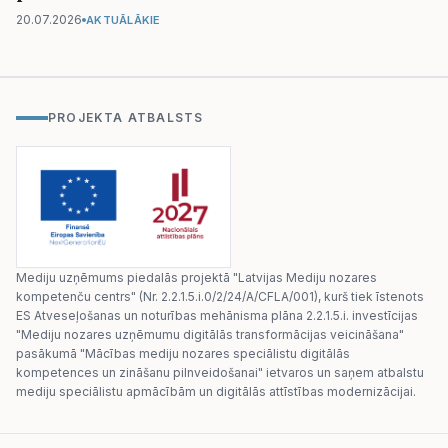
20.07.2026
AKTUĀLĀKIE
PROJEKTA ATBALSTS
Mediju uzņēmums piedalās projektā "Latvijas Mediju nozares
kompetenču centrs" (Nr. 2.2.1.5.i.0/2/24/A/CFLA/001), kurš tiek īstenots
ES Atveseļošanas un noturības mehānisma plāna 2.2.1.5.i. investīcijas
"Mediju nozares uzņēmumu digitālās transformācijas veicināšana"
pasākumā "Mācības mediju nozares speciālistu digitālās
kompetences un zināšanu pilnveidošanai" ietvaros un saņem atbalstu
mediju speciālistu apmācībām un digitālās attīstības modernizācijai.