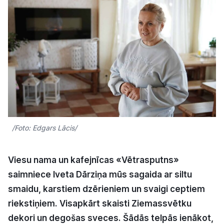
Kultūra
Bizness
Video
Vieta
/Foto: Edgars Lācis/
Sludinājumi
Viesu nama un kafejnīcas «Vētrasputns»
saimniece Iveta Dārziņa mūs sagaida ar siltu
Pasākumi
smaidu, karstiem dzērieniem un svaigi ceptiem
riekstiņiem. Visapkārt skaisti Ziemassvētku
Reklāma
dekori un degošas sveces. Šādās telpās ienākot,