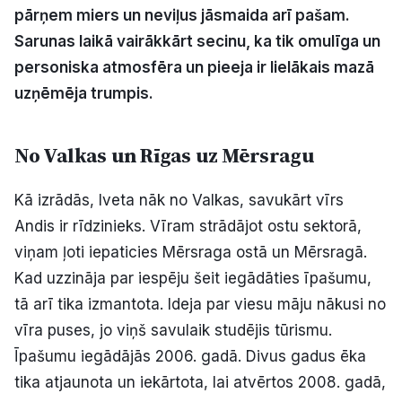
pārņem miers un neviļus jāsmaida arī pašam.
Politiskā reklāma
Sarunas laikā vairākkārt secinu, ka tik omulīga un
Par mums
personiska atmosfēra un pieeja ir lielākais mazā
uzņēmēja trumpis.
Kontakti
No Valkas un Rīgas uz Mērsragu
Ziņo redakcijai
Kā izrādās, Iveta nāk no Valkas, savukārt vīrs
Andis ir rīdzinieks. Vīram strādājot ostu sektorā,
Facebook
Instagram
YouTube
viņam ļoti iepaticies Mērsraga ostā un Mērsragā.
Kad uzzināja par iespēju šeit iegādāties īpašumu,
E-avīze
Abonē
tā arī tika izmantota. Ideja par viesu māju nākusi no
vīra puses, jo viņš savulaik studējis tūrismu.
Īpašumu iegādājās 2006. gadā. Divus gadus ēka
tika atjaunota un iekārtota, lai atvērtos 2008. gadā,