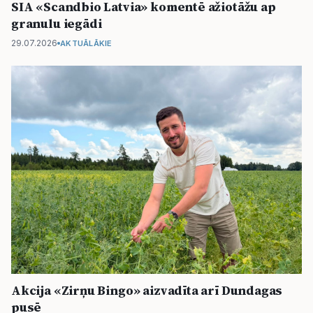
SIA «Scandbio Latvia» komentē ažiotāžu ap
granulu iegādi
29.07.2026
AKTUĀLĀKIE
Akcija «Zirņu Bingo» aizvadīta arī Dundagas
pusē