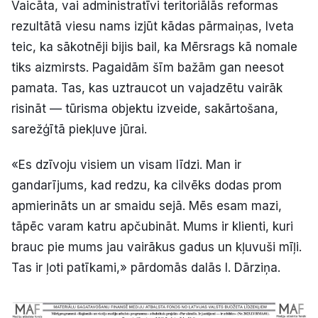
Vaicāta, vai administratīvi teritoriālās reformas
rezultātā viesu nams izjūt kādas pārmaiņas, Iveta
teic, ka sākotnēji bijis bail, ka Mērsrags kā nomale
tiks aizmirsts. Pagaidām šīm bažām gan neesot
pamata. Tas, kas uztraucot un vajadzētu vairāk
risināt — tūrisma objektu izveide, sakārtošana,
sarežģītā piekļuve jūrai.
«Es dzīvoju visiem un visam līdzi. Man ir
gandarījums, kad redzu, ka cilvēks dodas prom
apmierināts un ar smaidu sejā. Mēs esam mazi,
tāpēc varam katru apčubināt. Mums ir klienti, kuri
brauc pie mums jau vairākus gadus un kļuvuši mīļi.
Tas ir ļoti patīkami,» pārdomās dalās I. Dārziņa.