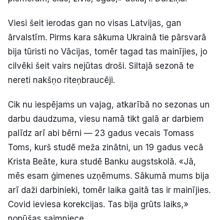
Viesi šeit ierodas gan no visas Latvijas, gan
ārvalstīm. Pirms kara sākuma Ukrainā tie pārsvarā
bija tūristi no Vācijas, tomēr tagad tas mainījies, jo
cilvēki šeit vairs nejūtas droši. Siltajā sezonā te
nereti nakšņo riteņbraucēji.
Cik nu iespējams un vajag, atkarībā no sezonas un
darbu daudzuma, viesu namā tikt galā ar darbiem
palīdz arī abi bērni — 23 gadus vecais Tomass
Toms, kurš studē meža zinātni, un 19 gadus vecā
Krista Beāte, kura studē Banku augstskolā. «Jā,
mēs esam ģimenes uzņēmums. Sākumā mums bija
arī daži darbinieki, tomēr laika gaitā tas ir mainījies.
Covid ieviesa korekcijas. Tas bija grūts laiks,»
nopūšas saimniece.