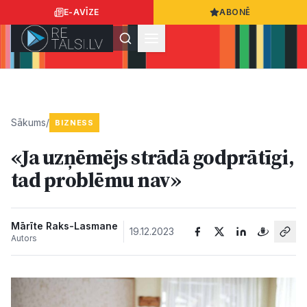
E-AVĪZE
ABONĒ
Ielogoties
Ziņo
App Store
Google Play
Sākums
/
BIZNESS
«Ja uzņēmējs strādā godprātīgi,
Ziņas
tad problēmu nav»
Sabiedrība
Mārīte Raks-Lasmane
19.12.2023
Autors
Dzīvesstils
Sports