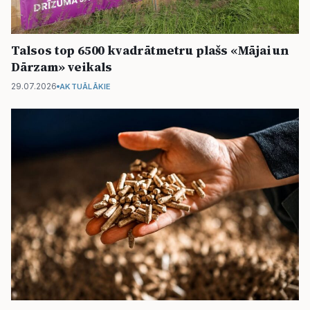
Talsos top 6500 kvadrātmetru plašs «Mājai un
Dārzam» veikals
29.07.2026
AKTUĀLĀKIE