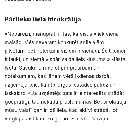
Pārlieku liela birokrātija
«Nepareizi, manuprāt, ir tas, ka visus «liek vienā
maisā». Mēs nevaram konkurēt ar lielajām
pilsētām, bet noteikumi visiem ir vienādi. Šeit tomēr
ir lauki, un ziemā vispār valda liels klusums,» klāsta
Iveta. Savukārt, runājot par prasībām un
noteikumiem, kas jāņem vērā ikdienas darbā,
uzņēmēja teic, ka atbildīgās iestādes palīdz un
izskaidro. «Ja uzņēmējs pats ir ieinteresēts strādāt
godprātīgi, tad nekādu problēmu nav. Bet birokrātija
mūsu valstī gan ir ļoti liela. Kad aktīvi strādā, ļoti
viegli palaist kaut ko garām,» bilst I. Dārziņa.