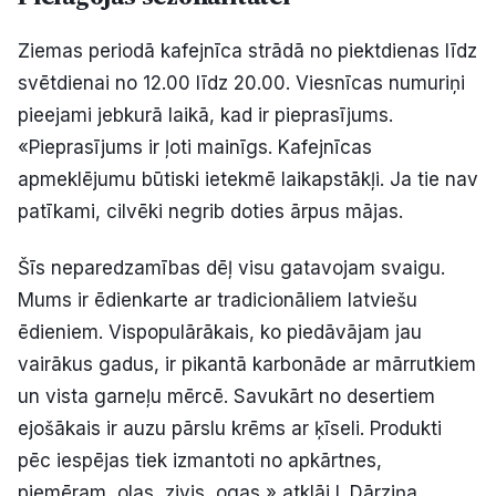
Ziemas periodā kafejnīca strādā no piektdienas līdz
svētdienai no 12.00 līdz 20.00. Viesnīcas numuriņi
pieejami jebkurā laikā, kad ir pieprasījums.
«Pieprasījums ir ļoti mainīgs. Kafejnīcas
apmeklējumu būtiski ietekmē laikapstākļi. Ja tie nav
patīkami, cilvēki negrib doties ārpus mājas.
Šīs neparedzamības dēļ visu gatavojam svaigu.
Mums ir ēdienkarte ar tradicionāliem latviešu
ēdieniem. Vispopulārākais, ko piedāvājam jau
vairākus gadus, ir pikantā karbonāde ar mārrutkiem
un vista garneļu mērcē. Savukārt no desertiem
ejošākais ir auzu pārslu krēms ar ķīseli. Produkti
pēc iespējas tiek izmantoti no apkārtnes,
piemēram, olas, zivis, ogas,» atklāj I. Dārziņa.