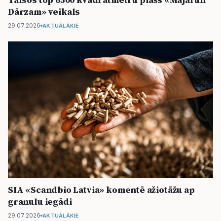
Dārzam» veikals
29.07.2026
AKTUĀLĀKIE
SIA «Scandbio Latvia» komentē ažiotāžu ap
granulu iegādi
29.07.2026
AKTUĀLĀKIE