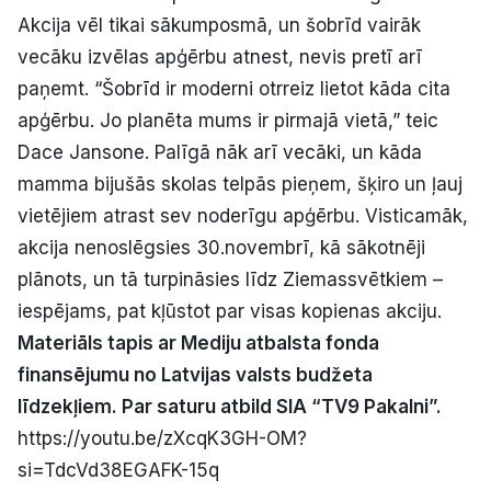
Akcija vēl tikai sākumposmā, un šobrīd vairāk
vecāku izvēlas apģērbu atnest, nevis pretī arī
paņemt. “Šobrīd ir moderni otrreiz lietot kāda cita
apģērbu. Jo planēta mums ir pirmajā vietā,” teic
Dace Jansone. Palīgā nāk arī vecāki, un kāda
mamma bijušās skolas telpās pieņem, šķiro un ļauj
vietējiem atrast sev noderīgu apģērbu. Visticamāk,
akcija nenoslēgsies 30.novembrī, kā sākotnēji
plānots, un tā turpināsies līdz Ziemassvētkiem –
iespējams, pat kļūstot par visas kopienas akciju.
Materiāls tapis ar Mediju atbalsta fonda
finansējumu no Latvijas valsts budžeta
līdzekļiem. Par saturu atbild SIA “TV9 Pakalni”.
https://youtu.be/zXcqK3GH-OM?
si=TdcVd38EGAFK-15q