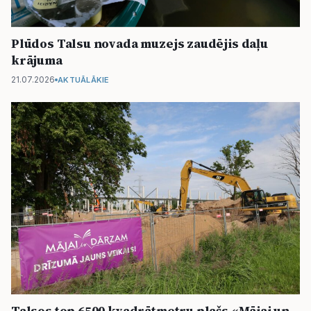
Plūdos Talsu novada muzejs zaudējis daļu
krājuma
21.07.2026
AKTUĀLĀKIE
Talsos top 6500 kvadrātmetru plašs «Mājai un