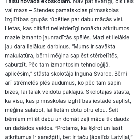
Talsu novada ekoskolām.
Nav pat svarīgi, cik liels
Politiskā reklāma
vai mazs – Stendes pamatskolas pirmsskolas
izglītības grupās rūpēties par dabu mācās visi.
Par mums
Lietas, kas citkārt nelietderīgi nonāktu atkritumos,
mazie izmanto jaunradītās spēlēs. Mazliet lielākie
Kontakti
jau dara lielākus darbiņus. “Mums ir savākta
Ziņo redakcijai
makulatūra, bērni mēģina saplēst stērbelītēs,
saburzīt. Pēc tam izmantosim tehnoloģijā,
aplicēsim,” stāsta skolotāja Inguna Švarce. Bērni
Facebook
Instagram
YouTube
arī strēmelēs plēš audumus, ko pēc tam sapin
bizēs, lai tālāk veidotu paklājus. Skolotājas stāsta,
E-avīze
Abonē
ka visu, kas pirmsskolas izglītības iestādē saplīst,
mēģina salabot, lai lietām dotu otru elpu. Šeit
bērniem mīlēt dabu un domāt zaļi māca tik daudz
un dažādos veidos. “Protams, ka šķirot un lasīt
atkritumus ir sarežģīti, bet ir taču jāpalīdz Latvijai,”