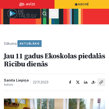
E-AVĪZE
ABONĒ
Ielogoties
Ziņo
App Store
Google Play
Sākums
/
AKTUĀLĀKIE
Jau 11 gadus Ekoskolas piedalās
Ziņas
Rīcību dienās
Sabiedrība
Sanita Liepiņa
22.11.2023
Autors
Dzīvesstils
Sports