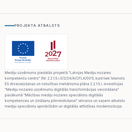
PROJEKTA ATBALSTS
Mediju uzņēmums piedalās projektā "Latvijas Mediju nozares
kompetenču centrs" (Nr. 2.2.1.5.i.0/2/24/A/CFLA/001), kurš tiek īstenots
ES Atveseļošanas un noturības mehānisma plāna 2.2.1.5.i. investīcijas
"Mediju nozares uzņēmumu digitālās transformācijas veicināšana"
pasākumā "Mācības mediju nozares speciālistu digitālās
kompetences un zināšanu pilnveidošanai" ietvaros un saņem atbalstu
mediju speciālistu apmācībām un digitālās attīstības modernizācijai.