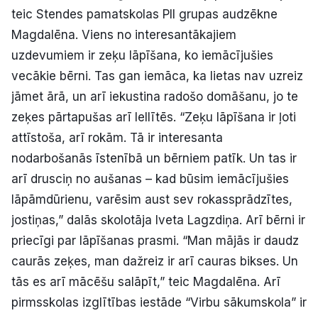
teic Stendes pamatskolas PII grupas audzēkne
Magdalēna. Viens no interesantākajiem
uzdevumiem ir zeķu lāpīšana, ko iemācījušies
vecākie bērni. Tas gan iemāca, ka lietas nav uzreiz
jāmet ārā, un arī iekustina radošo domāšanu, jo te
zeķes pārtapušas arī lellītēs. “Zeķu lāpīšana ir ļoti
attīstoša, arī rokām. Tā ir interesanta
nodarbošanās īstenībā un bērniem patīk. Un tas ir
arī drusciņ no aušanas – kad būsim iemācījušies
lāpāmdūrienu, varēsim aust sev rokassprādzītes,
jostiņas,” dalās skolotāja Iveta Lagzdiņa. Arī bērni ir
priecīgi par lāpīšanas prasmi. “Man mājās ir daudz
caurās zeķes, man dažreiz ir arī cauras bikses. Un
tās es arī mācēšu salāpīt,” teic Magdalēna. Arī
pirmsskolas izglītības iestāde “Virbu sākumskola” ir