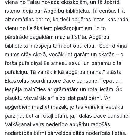
viena no Talsu novada ekoskolām, un tā šobrīd
īsteno ideju par Apģērbu bibliotēku. Tā cenšas likt
aizdomāties par to, ka tieši apģērbs ir tas, kas rada
vienu no lielākajiem piesārņojumiem, jo to
pārstrāde pagaidām maz attīstīta. Apģērbu
bibliotēka ir iespēja tam dot otru elpu. “Šobrīd viņa
mums stāv skolā, vecāki iet garām un skatās – o,
forša pufaiciņa! Es atnesu savu un paņemu cita
pufaiciņu. Tā vairāk ir kā apģērba maiņa,” stāsta
Ekoskolas koordinatore Dace Jansone. Tepat arī
iespēja mainīties ar grāmatām un rotaļlietām. Šo
plauktu visvairāk arī aizpildot paši bērni. “Ar
apģērbiem mazliet mazāk, jo tas vairāk ir vecāku
pārziņā, bet ar rotaļlietām, jā,” dalās Dace Jansone.
Valkāšanai vairs nederīgo apģērbu radošās
nodarbībās bērni pārveidos citās noderīgās lietās.