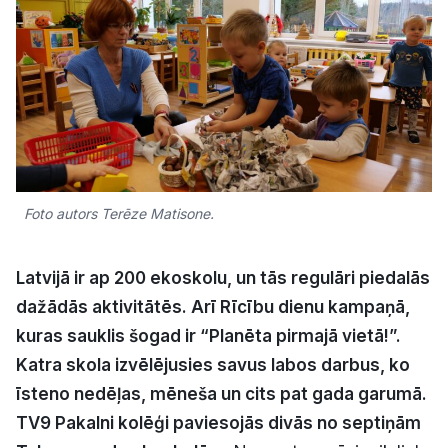
Kultūra
Bizness
Video
Foto autors Terēze Matisone.
Vieta
Latvijā ir ap 200 ekoskolu, un tās regulāri piedalās
dažādās aktivitātēs. Arī Rīcību dienu kampaņā,
Sludinājumi
kuras sauklis šogad ir “Planēta pirmajā vietā!”.
Katra skola izvēlējusies savus labos darbus, ko
Pasākumi
īsteno nedēļas, mēneša un cits pat gada garumā.
Reklāma
TV9 Pakalni kolēģi paviesojās divās no septiņām