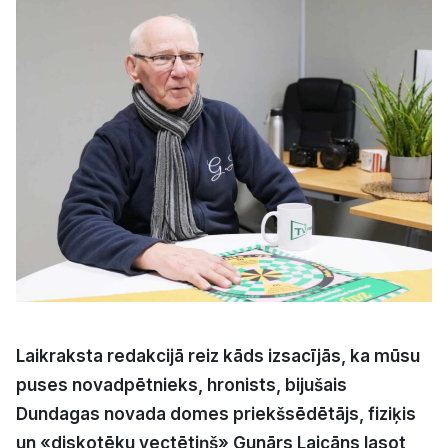
Kultūra
Bizness
Video
Vieta
Sludinājumi
Laikraksta redakcijā reiz kāds izsacījās, ka mūsu
Pasākumi
puses novadpētnieks, hronists, bijušais
Dundagas novada domes priekšsēdētājs, fiziķis
Reklāma
un «diskotēku vectētiņš» Gunārs Laicāns lasot