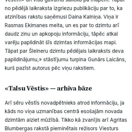
no pēdējā laikraksta izgriezu publikāciju par to, ka
atzinības rakstu saņēmusi Daina Kalniņa. Viņa ir
Rasmas Ekimanes meita, un es par to dzimtu arī
daudz zinu un apkopoju informāciju, tāpēc atkal
varēju papildināt šīs dzimtas informācijas mapi.
Tāpat par Šleineru dzimtu pēdējais laikraksts deva
papildinājumu,» stāstījumu turpina Gunārs Laicāns,
kurš pazīst autorus pēc viņu rakstiem.
«Talsu Vēstis» — arhīva bāze
Arī sēru vēstīs novadpētnieks atrod informāciju, ja
kāds no viņa uzmanības centrā esošajām novada
dzimtām aiziet mūžībā. Tikko kā zvanījis arī Agritas
Blumbergas rakstā pieminētais režisors Viesturs