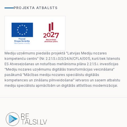
PROJEKTA ATBALSTS
Mediju uzņēmums piedalās projektā "Latvijas Mediju nozares
kompetenču centrs" (Nr. 2.2.1.5.i.0/2/24/A/CFLA/001), kurš tiek īstenots
ES Atveseļošanas un noturības mehānisma plāna 2.2.1.5.i. investīcijas
"Mediju nozares uzņēmumu digitālās transformācijas veicināšana"
pasākumā "Mācības mediju nozares speciālistu digitālās
kompetences un zināšanu pilnveidošanai" ietvaros un saņem atbalstu
mediju speciālistu apmācībām un digitālās attīstības modernizācijai.