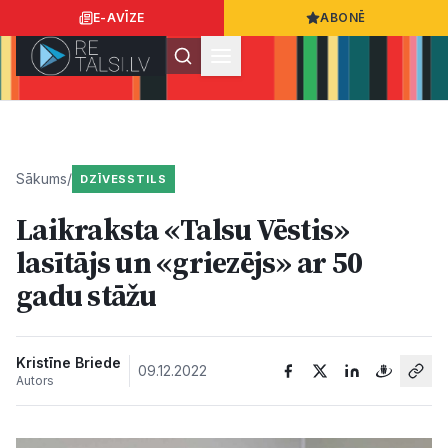
E-AVĪZE
ABONĒ
Ielogoties
Ziņo
App Store
Google Play
Sākums
/
DZĪVESSTILS
Laikraksta «Talsu Vēstis»
Ziņas
lasītājs un «griezējs» ar 50
gadu stāžu
Sabiedrība
Dzīvesstils
Kristīne Briede
09.12.2022
Autors
Sports