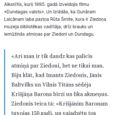
Alksnītis, kurš 1995. gadā izveidojis filmu
«Dundagas valsts». Un izrādās, ka Gunāram
Laicānam laba paziņa Rūta Šmite, kura ir Ziedoņa
muzeja bibliotēkas vadītāja, drīz brauks un
iemūžinās atmiņas par Ziedoni un Dundagu.
«Arī man ir tik daudz kas palicis
atmiņā par Ziedoni, bet ne tikai man.
Biju klāt, kad Imants Ziedonis, Jānis
Baltvilks un Vilnis Titāns sēdēja
Krišjāņa Barona birzī un lika akmeņus.
Ziedonis teica tā: «Krišjānim Baronam
tuvojas 150 gadi, un vajadzētu tos