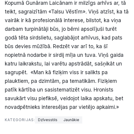
Kopumā Gunāram Laicānam ir milzīgs arhīvs ar, tā
teikt, sagraizītām «Talsu Vēstīm». Viņš atzīst, ka tā
vairāk ir kā profesionālā interese, bilstot, ka viņa
darbam turpinātāji būs, jo bērni apsolījuši turēt
godā tēta sirdslietu, saglabājot arhīvus, kad pats
būs devies mūžībā. Redzēt var arī to, ka šī
nopietnā nodarbe ir sirdij mīļa un tuva. Viņš gaida
katru laikrakstu, lai varētu apstrādāt, sašņikāt un
sagrupēt. «Man kā fiziķim viss ir salikts pa
plauktiem, pa dzimtām, pa tematikām. Fiziķiem
patīk kārtība un sasistematizēt visu. Hronists
savukārt visu piefiksē, veidojot laika apskatu, bet
novadpētnieks interesējas par vietējo apkaimi.»
KATEGORIJAS:
Dzīvesstils
Jaunākie