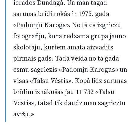
ierados Dundagā. Un man tagad
sarunas brīdī rokās ir 1973. gada
«Padomju Karogs». No tā es izgriezu
fotogrāfiju, kurā redzama grupa jauno
skolotāju, kuriem amatā aizvadīts
pirmais gads. Tādā veidā no tā gada
esmu sagriezis «Padomju Karogus» un
visas «Talsu Vēstis». Kopā līdz sarunas
brīdim iznākušas jau 11 732 «Talsu
Vēstis», tātad tik daudz man sagrieztu
avīžu,»