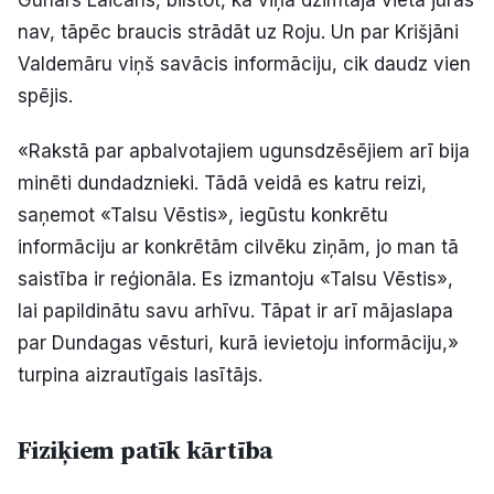
nav, tāpēc braucis strādāt uz Roju. Un par Krišjāni
Valdemāru viņš savācis informāciju, cik daudz vien
spējis.
«Rakstā par apbalvotajiem ugunsdzēsējiem arī bija
minēti dundadznieki. Tādā veidā es katru reizi,
saņemot «Talsu Vēstis», iegūstu konkrētu
informāciju ar konkrētām cilvēku ziņām, jo man tā
saistība ir reģionāla. Es izmantoju «Talsu Vēstis»,
lai papildinātu savu arhīvu. Tāpat ir arī mājaslapa
par Dundagas vēsturi, kurā ievietoju informāciju,»
turpina aizrautīgais lasītājs.
Fiziķiem patīk kārtība