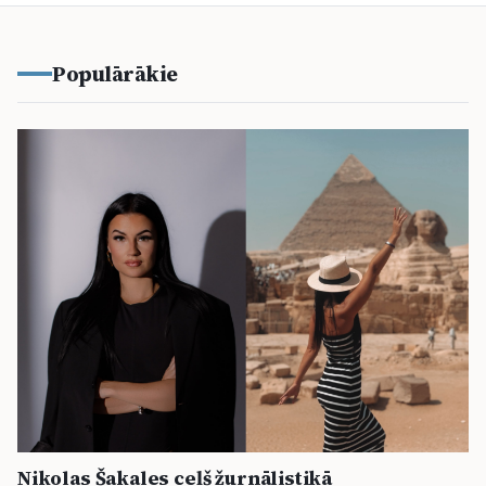
Populārākie
Nikolas Šakales ceļš žurnālistikā