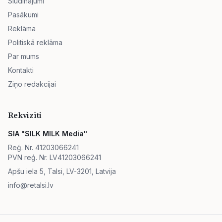
Sludinājumi
Pasākumi
Reklāma
Politiskā reklāma
Par mums
Kontakti
Ziņo redakcijai
Rekvizīti
SIA "SILK MILK Media"
Reģ. Nr. 41203066241
PVN reģ. Nr. LV41203066241
Apšu iela 5, Talsi, LV-3201, Latvija
info@retalsi.lv