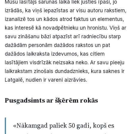
Mūsu lasītājs sarunas laikā liek justies īpaši, jo
izrādās, ka viņš iepazīstas ar visu autoru rakstiem,
izanalizē tos un kādos atrod faktus un elementus,
kas interesē kā novadpētnieku un hronistu. Viņš ar
savu zināšanu bāzi atpazīst arī radniecību starp
dažādām personām dažādos rakstos un pat
dažādos laikraksta izdevumos, kas citiem
lasītājiem visdrīzāk neizsaka neko. Ar savu pieeju
laikrakstam zinošais dundadznieks, kura saknes ir
Latgalē, nudien ir vareni aizrāvies.
Pusgadsimts ar šķērēm rokās
«Nākamgad paliek 50 gadi, kopš es