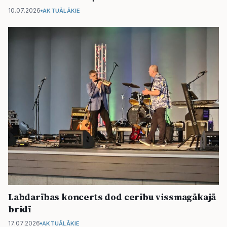
10.07.2026
AKTUĀLĀKIE
Labdarības koncerts dod cerību vissmagākajā
brīdī
17.07.2026
AKTUĀLĀKIE