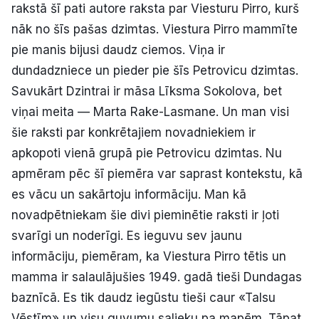
rakstā šī pati autore raksta par Viesturu Pirro, kurš
nāk no šīs pašas dzimtas. Viestura Pirro mammīte
pie manis bijusi daudz ciemos. Viņa ir
dundadzniece un pieder pie šīs Petrovicu dzimtas.
Savukārt Dzintrai ir māsa Līksma Sokolova, bet
viņai meita — Marta Rake-Lasmane. Un man visi
šie raksti par konkrētajiem novadniekiem ir
apkopoti vienā grupā pie Petrovicu dzimtas. Nu
apmēram pēc šī piemēra var saprast kontekstu, kā
es vācu un sakārtoju informāciju. Man kā
novadpētniekam šie divi pieminētie raksti ir ļoti
svarīgi un noderīgi. Es ieguvu sev jaunu
informāciju, piemēram, ka Viestura Pirro tētis un
mamma ir salaulājušies 1949. gadā tieši Dundagas
baznīcā. Es tik daudz iegūstu tieši caur «Talsu
Vēstīm» un visu guvumu salieku pa mapēm. Tāpat