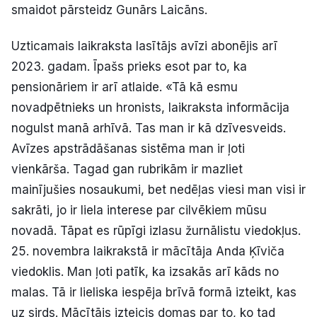
smaidot pārsteidz Gunārs Laicāns.
Uzticamais laikraksta lasītājs avīzi abonējis arī
2023. gadam. Īpašs prieks esot par to, ka
pensionāriem ir arī atlaide. «Tā kā esmu
novadpētnieks un hronists, laikraksta informācija
nogulst manā arhīvā. Tas man ir kā dzīvesveids.
Avīzes apstrādāšanas sistēma man ir ļoti
vienkārša. Tagad gan rubrikām ir mazliet
mainījušies nosaukumi, bet nedēļas viesi man visi ir
sakrāti, jo ir liela interese par cilvēkiem mūsu
novadā. Tāpat es rūpīgi izlasu žurnālistu viedokļus.
25. novembra laikrakstā ir mācītāja Anda Ķīviča
viedoklis. Man ļoti patīk, ka izsakās arī kāds no
malas. Tā ir lieliska iespēja brīvā formā izteikt, kas
uz sirds. Mācītājs izteicis domas par to, ko tad