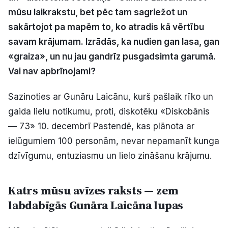
mūsu laikrakstu, bet pēc tam sagriežot un
Politiskā reklāma
sakārtojot pa mapēm to, ko atradis kā vērtību
Par mums
savam krājumam. Izrādās, ka nudien gan lasa, gan
«graiza», un nu jau gandrīz pusgadsimta garumā.
Kontakti
Vai nav apbrīnojami?
Ziņo redakcijai
Sazinoties ar Gunāru Laicānu, kurš pašlaik rīko un
gaida lielu notikumu, proti, diskotēku «Diskobānis
— 73» 10. decembrī Pastendē, kas plānota ar
Facebook
Instagram
YouTube
ielūgumiem 100 personām, nevar nepamanīt kunga
dzīvīgumu, entuziasmu un lielo zināšanu krājumu.
E-avīze
Abonē
Katrs mūsu avīzes raksts — zem
labdabīgās Gunāra Laicāna lupas