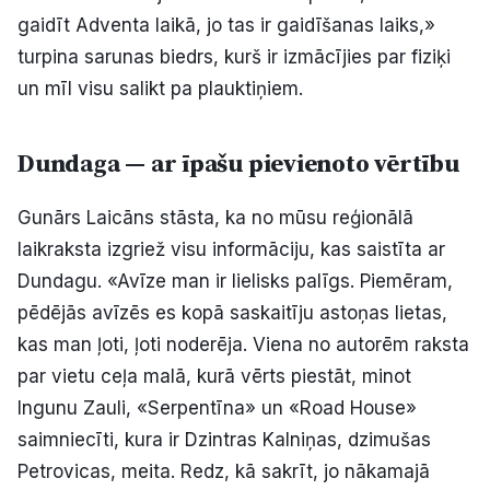
gaidīt Adventa laikā, jo tas ir gaidīšanas laiks,»
turpina sarunas biedrs, kurš ir izmācījies par fiziķi
un mīl visu salikt pa plauktiņiem.
Dundaga — ar īpašu pievienoto vērtību
Gunārs Laicāns stāsta, ka no mūsu reģionālā
laikraksta izgriež visu informāciju, kas saistīta ar
Dundagu. «Avīze man ir lielisks palīgs. Piemēram,
pēdējās avīzēs es kopā saskaitīju astoņas lietas,
kas man ļoti, ļoti noderēja. Viena no autorēm raksta
par vietu ceļa malā, kurā vērts piestāt, minot
Ingunu Zauli, «Serpentīna» un «Road House»
saimniecīti, kura ir Dzintras Kalniņas, dzimušas
Petrovicas, meita. Redz, kā sakrīt, jo nākamajā