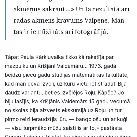
akmeņus sakraut…» Un tā rezultātā arī
radās akmens krāvums Valpenē. Man
tas ir iemūžināts arī fotogrāfijā.
Tāpat Paula Kārkluvalka tikko kā rakstīja par
mazpulku un Krišjāni Valdemāru… 1973. gadā
beidzu piecu gadu studijas matemātikas fakultātē,
kad man deva izvēli, uz kuru vietu iet strādāt. Bija
daudz variantu, bet es izvēlējos Roju. Kāpēc? Jo
biju lasījis, ka Krišjānis Valdemārs 15 gadu vecumā
no skolas bija aizvests ekskursijā uz Roju un tur,
pirmo reizi ieraudzījis jūru — bangojošu un ar kuģi
— visu turpmāko mūžu saistījis ar to,» pastāsta
Gunārs Laicāns, bilstot, ka viņa dzimtajā vietā jūras