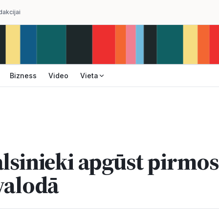
dakcijai
Bizness
Video
Vieta
alsinieki apgūst pirmo
 valodā