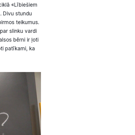
ciklā «Lībiešiem
. Divu stundu
 pirmos teikumus.
par slinku vardi
sos bērni ir ļoti
oti patīkami, ka