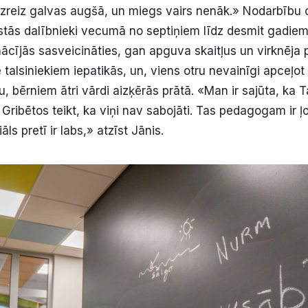
 uzreiz galvas augšā, un miegs vairs nenāk.» Nodarbību 
tās dalībnieki vecumā no septiņiem līdz desmit gadiem
mācījās sasveicināties, gan apguva skaitļus un virknēja
talsiniekiem iepatikās, un, viens otru nevainīgi apceļot 
, bērniem ātri vārdi aizķērās prātā. «Man ir sajūta, ka Tal
. Gribētos teikt, ka viņi nav sabojāti. Tas pedagogam ir ļ
iāls pretī ir labs,» atzīst Jānis.