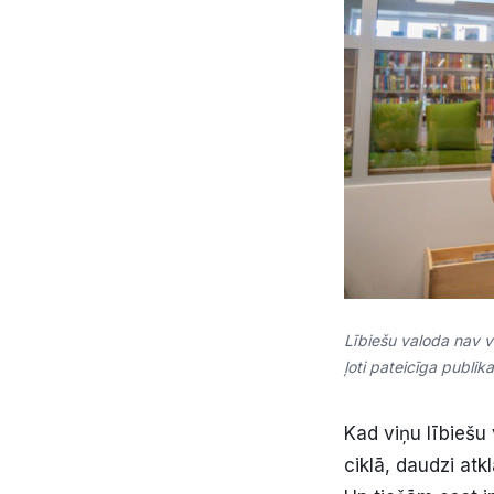
Lībiešu valoda nav 
ļoti pateicīga publik
Kad viņu lībiešu
ciklā, daudzi atkl