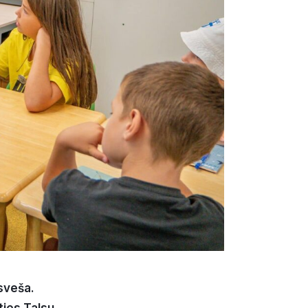
 sve
š
a.