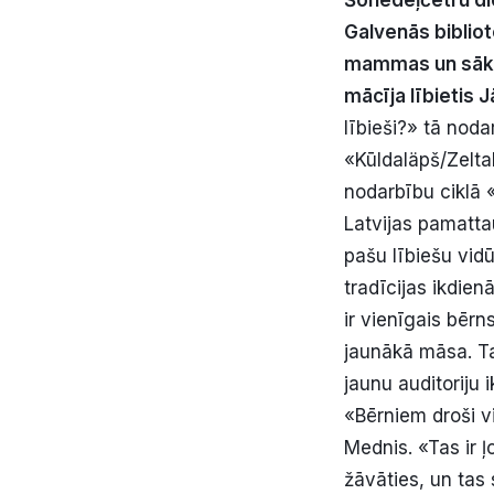
Š
oned
ēļ
č
etru d
Galven
ā
s bibliot
mammas un s
ā
m
ā
c
ī
ja l
ī
bietis J
lībieši?» tā nod
«Kūldaläpš/Zelta
nodarbību ciklā 
Latvijas pamattau
pašu lībiešu vidū.
tradīcijas ikdie
ir vienīgais bērn
jaunākā māsa. Ta
jaunu auditoriju
«Bērniem droši vi
Mednis. «Tas ir ļ
žāvāties, un tas 