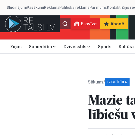
Sludinājumi
Pasākumi
Reklāma
Politiskā reklāma
Par mums
Kontakti
Ziņo re
E-avīze
Abonē
Ziņas
Sabiedrība
Dzīvesstils
Sports
Kultūra
Sākums
/
IZGLĪTĪBA
Mazie t
lībiešu