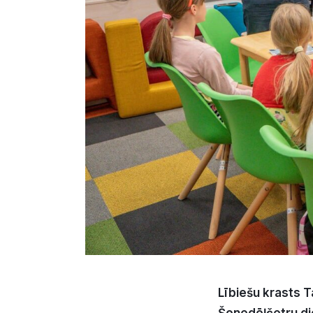
L
ī
bie
š
u krasts T