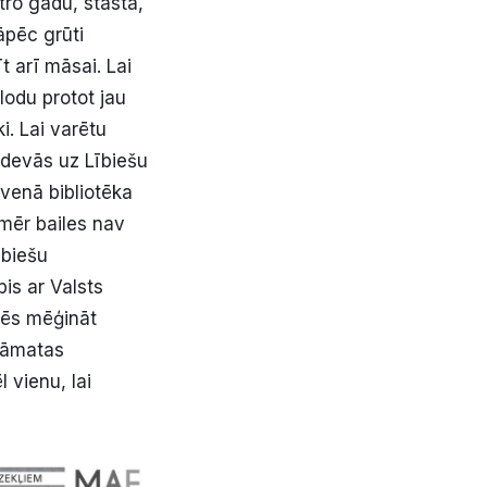
tro gadu, stāsta,
tāpēc grūti
 arī māsai. Lai
lodu protot jau
i. Lai varētu
 devās uz Lībiešu
lvenā bibliotēka
omēr bailes nav
ībiešu
pis ar Valsts
arēs mēģināt
grāmatas
vienu, lai