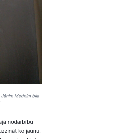
m Jānim Mednim bija
šajā nodarbību
 uzzināt ko jaunu.