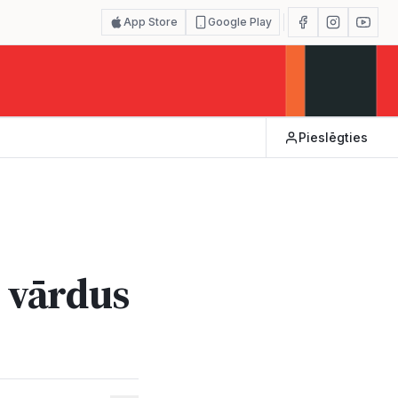
App Store
Google Play
Pieslēgties
s vārdus