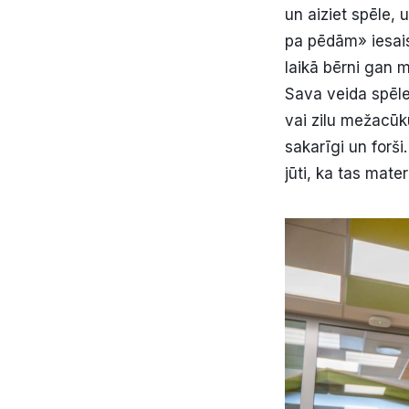
un aiziet spēle,
pa pēdām» iesais
laikā bērni gan 
Sava veida spēle 
vai zilu mežacūku
sakarīgi un forši
jūti, ka tas mater