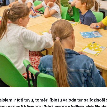
alsiem ir
ļ
oti tuvu, tom
ē
r l
ī
bie
š
u valoda tur sal
ī
dzino
š
i