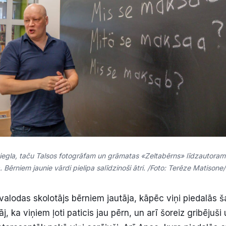
viegla, taču Talsos fotogrāfam un grāmatas «Zeltabērns» līdzautora
a. Bērniem jaunie vārdi pielipa salīdzinoši ātri. /Foto: Terēze Matisone/
 valodas skolotājs bērniem jautāja, kāpēc viņi piedalās 
āj, ka viņiem ļoti paticis jau pērn, un arī šoreiz gribējuši