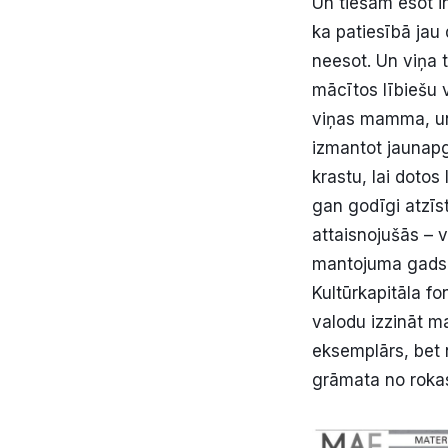
Un tiešām esot in
ka patiesībā jau 
neesot. Un viņa 
mācītos lībiešu 
viņas mamma, un 
izmantot jaunapg
krastu, lai doto
gan godīgi atzīst
attaisnojušās – v
mantojuma gads, t
Kultūrkapitāla fo
valodu izzināt m
eksemplārs, bet
grāmata no rokas