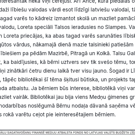
teresantāk nekā viņi cerējuši. Arī Ance, kura piedalās o
daži lībiešu valodas vārdi esot līdzīgi latviešu valodai, 
tagad varēs to kādreiz izmantot skolā un mazliet pamācīt
valodu, Loreta speciāli Talsos ieradusies no Slampes. Va
Loreta priecājas, ka abas tagad varēs sarunāties lībisk
ūtos vārdus, nākamajā dienā mazie talsinieki patiešām
s lībiešiem pa pēdām Mazirbē, Pitragā un Kolkā. Talsu Ga
, ka baidījusies, kā bērni uztvers sev tik svešo tēmu, t
iņi zinātkāri četru dienu laikā tver visu jauno. Šogad ir L
āpēc bibliotēkai šī tēma šķitusi būtiska, un projekts ta
nda atbalstu. Ja bērniem būs interese, bibliotēkā viņi v
azliet vairāk. Bibliotēkai jau bija viens Medņu ģimenes 
 nodarbības noslēgumā Bērnu nodaļa dāvanā saņēma vēl 
 rokā varētu ceļot pie ieinteresētajiem bērniem.