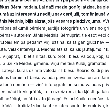
ienu garum
ā
b
ē
rnus «L
ī
bie
š
iem pa p
ē
d
ā
m» aicin
ā
ja do
ē
kas B
ē
rnu noda
ļ
a. Lai da
ž
i mazie god
ī
gi atzina, ka pi
kum
ā
uz interesantu ned
ēļ
u nav cer
ē
ju
š
i, tom
ē
r jaun
ā
v
ā
nis Mednis, bijis aizraujo
š
s vasaras piedz
ī
vojums.
«Vai
arbības sākumā bērniem jautāja fotogrāfs un viens no g
bērns» autoriem Jānis Mednis. Bērnuprāt, tie esot veci c
«Lībiešiem pa pēdām» viņi uzzina, ka tā gan gluži nav — 
ta. Vēlāk intervijā J. Mednis atzīst, ka šis jautājums ir
 Viņaprāt, lībietis ir tas, kurš prot lībiešu valodu, kopj 
nā. Gluži kā Medņu ģimene. Viņu meitiņa Kuldi, grāmatas
s Latvijā, kuras dzimtā valoda ir lībiešu. Šobrīd Kuldi pie
lsos bērniem lībiešu valoda pavisam sveša, un arī Jāni
 ikdienā nemāca — viņš ir fotogrāfs un somu valodas priv
en mācīt ir visgrūtāk, jo tu uzreiz redzi, ka kļūsti garlai
oti nežēlīgi, un ātri uz to jāreaģē. Es arī šodien cenšos, 
strādā — kolīdz izdari kaut ko interesantu, interaktīvu, 