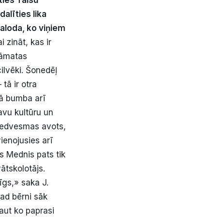
ties Talsu
edal
ī
ties lika
aloda, ko vi
ņ
iem
 zināt, kas ir
rāmatas
ilvēki. Šonedēļ
tā ir otra
 kā bumba arī
savu kultūru un
 iedvesmas avots,
vienojusies arī
s Mednis pats tik
ātskolotājs.
cīgs,» saka J.
kad bērni sāk
kaut ko paprasi