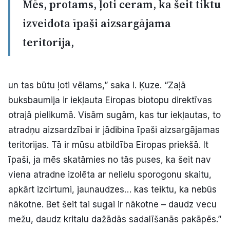
Mēs, protams, ļoti ceram, ka šeit tiktu
izveidota īpaši aizsargājama
teritorija,
un tas būtu ļoti vēlams,” saka I. Ķuze. “Zaļā
buksbaumija ir iekļauta Eiropas biotopu direktīvas
otrajā pielikumā. Visām sugām, kas tur iekļautas, to
atradņu aizsardzībai ir jādibina īpaši aizsargājamas
teritorijas. Tā ir mūsu atbildība Eiropas priekšā. It
īpaši, ja mēs skatāmies no tās puses, ka šeit nav
viena atradne izolēta ar nelielu sporogonu skaitu,
apkārt izcirtumi, jaunaudzes… kas teiktu, ka nebūs
nākotne. Bet šeit tai sugai ir nākotne – daudz vecu
mežu, daudz kritalu dažādās sadalīšanās pakāpēs.”