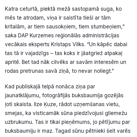
Katra ceturtā, piektā mežā sastopamā suga, ko
mēs te atrodam, viņa ir saistīta tieši ar tām
kritalām, ar tiem sausokņiem, tiem stumbeņiem,”
saka DAP Kurzemes reģionālās administrācijas
vecākais eksperts Kristaps Vilks. “Un kāpēc dabai
tas tā ir vajadzīgs – tas koks ir jāatgriež atpakaļ
apritē. Bet tad nāk cilvēks ar savām interesēm un
rodas pretrunas savā ziņā, to nevar noliegt.”
Kad publiskajā telpā nonāca ziņa par
jaunatklājumu, fotogrāfijās buksbaumija gozējās
ļoti skaista. Ilze Ķuze, rādot uzņemšanas vietu,
smejas, ka visticamāk sūna piedzīvojusi gliemežu
uzbrukumu. Tas ir tikai pieņēmums, jo pētījumu par
buksbaumiju ir maz. Tagad sūnu pētnieki šeit varēs