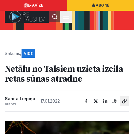
E-AVĪZE
ABONĒ
Ielogoties
Ziņo
App Store
Google Play
Sākums
/
VIDE
Netālu no Talsiem uzieta izcila
Ziņas
retas sūnas atradne
Sabiedrība
Sanita Liepiņa
17.01.2022
Autors
Dzīvesstils
Sports