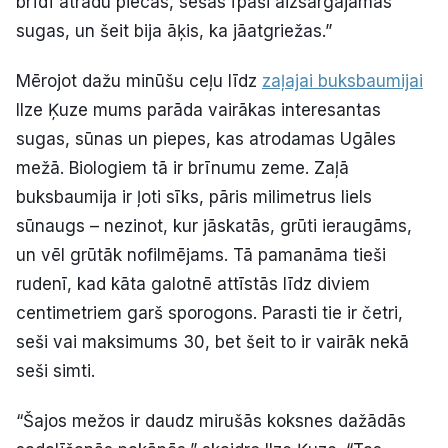
brīdī atradu piecas, sešas īpaši aizsargājamās
sugas, un šeit bija āķis, ka jāatgriežas.”
Mērojot dažu minūšu ceļu līdz
zaļajai buksbaumijai
Ilze Ķuze mums parāda vairākas interesantas
sugas, sūnas un piepes, kas atrodamas Ugāles
mežā. Biologiem tā ir brīnumu zeme. Zaļā
buksbaumija ir ļoti sīks, pāris milimetrus liels
sūnaugs – nezinot, kur jāskatās, grūti ieraugāms,
un vēl grūtāk nofilmējams. Tā pamanāma tieši
rudenī, kad kāta galotnē attīstās līdz diviem
centimetriem garš sporogons. Parasti tie ir četri,
seši vai maksimums 30, bet šeit to ir vairāk nekā
seši simti.
“Šajos mežos ir daudz mirušās koksnes dažādās