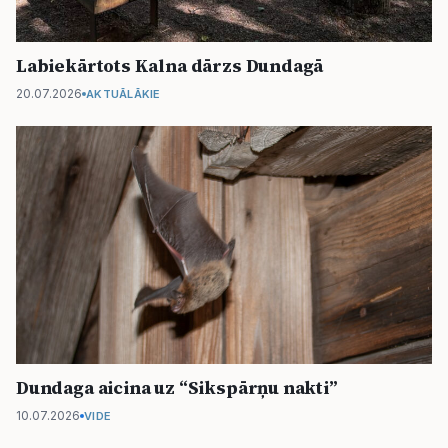
Labiekārtots Kalna dārzs Dundagā
20.07.2026
AKTUĀLĀKIE
Dundaga aicina uz “Sikspārņu nakti”
10.07.2026
VIDE