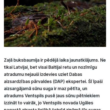
Kultūra
Bizness
Video
Vieta
Zaļā buksbaumija ir pēdējā laika jaunatklājums. Ne
tikai Latvijai, bet visai Baltijai retu un nozīmīgu
atradumu nejauši izdevies uziet Dabas
Sludinājumi
aizsardzības pārvaldes (DAP) ekspertei. Šī īpaši
aizsargājamā sūnu suga ir maz pētīta, un
Pasākumi
atradums Ventspils pusē ļaus sūnu pētniekiem
izzināt to vairāk, jo Ventspils novada Ugāles
Reklāma
pagastā atrasta lielākā šobrīd zināmā šīs sugas