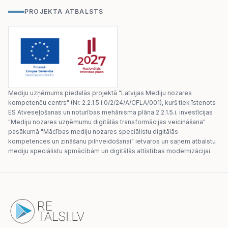
PROJEKTA ATBALSTS
Mediju uzņēmums piedalās projektā "Latvijas Mediju nozares
kompetenču centrs" (Nr. 2.2.1.5.i.0/2/24/A/CFLA/001), kurš tiek īstenots
ES Atveseļošanas un noturības mehānisma plāna 2.2.1.5.i. investīcijas
"Mediju nozares uzņēmumu digitālās transformācijas veicināšana"
pasākumā "Mācības mediju nozares speciālistu digitālās
kompetences un zināšanu pilnveidošanai" ietvaros un saņem atbalstu
mediju speciālistu apmācībām un digitālās attīstības modernizācijai.