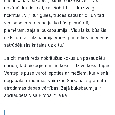
sadalīšanās pakāpēs,” skaidro Ilze Ķuze. “Tas
nozīmē, ka tie koki, kas šobrīd ir tikko svaigi
nokrituši, viņi tur gulēs, trūdēs kādu brīdi, un tad
viņi sasniegs to stadiju, ka būs piemēroti,
piemēram, zaļajai buksbaumijai. Visu laiku būs šis
cikls, un tā buksbaumija varēs pārcelties no vienas
satrūdējušās kritalas uz citu.”
Ja citi mežā redz nokritušus kokus un pazaudētu
naudu, tad biologiem miris koks ir dzīvs koks, tāpēc
Ventspils puse varot lepoties ar mežiem, kur vienā
nogabalā atrodamas vairākas Sarkanajā grāmatā
atrodamas dabas vērtības. Zaļā buksbaumija ir
apdraudēta visā Eiropā. “Tā kā