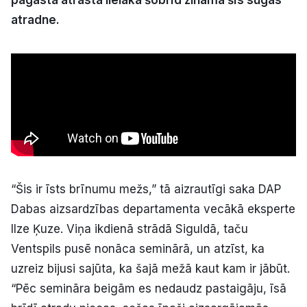
Politiskā reklāma
atradne.
Par mums
Kontakti
Ziņo redakcijai
Facebook
Instagram
YouTube
“Šis ir īsts brīnumu mežs,” tā aizrautīgi saka DAP
Dabas aizsardzības departamenta vecākā eksperte
E-avīze
Abonē
Ilze Ķuze. Viņa ikdienā strādā Siguldā, taču
Ventspils pusē nonāca seminārā, un atzīst, ka
uzreiz bijusi sajūta, ka šajā mežā kaut kam ir jābūt.
“Pēc semināra beigām es nedaudz pastaigāju, īsā