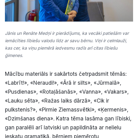
Jānis un Renāte Medņi ir pierādījums, ka vecāki patiešām var
iemācīties lībiešu valodu līdz ar savu bērnu. Viņi ir celmlauži,
kas cer, ka viņu piemērā iedvesmu radīs arī citas lībiešu
ģimenes.
Mācību materiāls ir sakārtots četrpadsmit tēmās:
«Labrīt!», «Neraudi!», «Ārā ir silts», «Jūrmalā»,
«Pusdienas», «Rotaļāšanās», «Vanna», «Vakars»,
«Lauku sēta», «Ražas laiks dārzā», «Cik ir
pulkstenis?», «Pirmie Ziemassvētki», «Ķermenis»,
«Dzimšanas diena». Katra tēma lasāma gan lībiski,
gan paralēli arī latviski un papildināta ar nelielu
ieskatu gramatikā, bērniem piemērotu