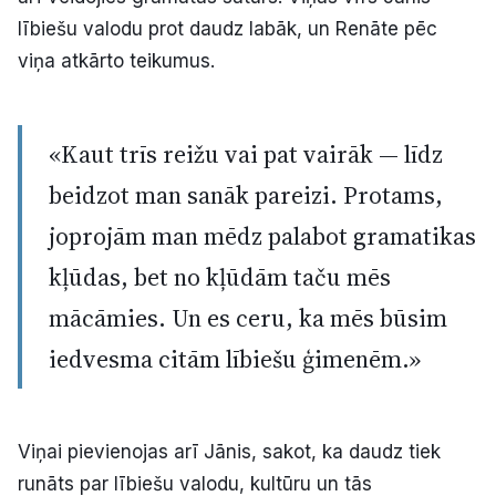
lībiešu valodu prot daudz labāk, un Renāte pēc
viņa atkārto teikumus.
«Kaut trīs reižu vai pat vairāk — līdz
beidzot man sanāk pareizi. Protams,
joprojām man mēdz palabot gramatikas
kļūdas, bet no kļūdām taču mēs
mācāmies. Un es ceru, ka mēs būsim
iedvesma citām lībiešu ģimenēm.»
Viņai pievienojas arī Jānis, sakot, ka daudz tiek
runāts par lībiešu valodu, kultūru un tās