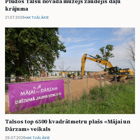
Plūdos Talsu novada muzejs zaudējis daļu
krājuma
21.07.2026
AKTUĀLĀKIE
Talsos top 6500 kvadrātmetru plašs «Mājai un
Dārzam» veikals
29.07.2026
AKTUĀLĀKIE