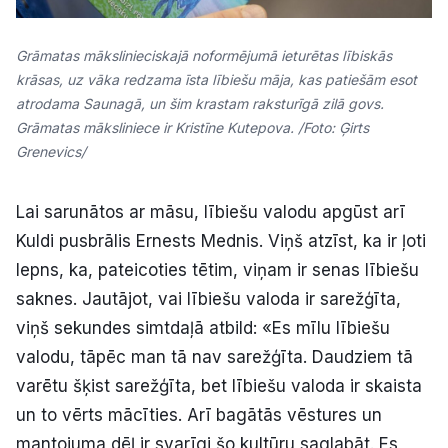
Grāmatas mākslinieciskajā noformējumā ieturētas lībiskās
krāsas, uz vāka redzama īsta lībiešu māja, kas patiešām esot
atrodama Saunagā, un šim krastam raksturīgā zilā govs.
Grāmatas māksliniece ir Kristīne Kutepova. /Foto: Ģirts
Grenevics/
Lai sarunātos ar māsu, lībiešu valodu apgūst arī
Kuldi pusbrālis Ernests Mednis. Viņš atzīst, ka ir ļoti
lepns, ka, pateicoties tētim, viņam ir senas lībiešu
saknes. Jautājot, vai lībiešu valoda ir sarežģīta,
viņš sekundes simtdaļā atbild: «Es mīlu lībiešu
valodu, tāpēc man tā nav sarežģīta. Daudziem tā
varētu šķist sarežģīta, bet lībiešu valoda ir skaista
un to vērts mācīties. Arī bagātās vēstures un
mantojuma dēļ ir svarīgi šo kultūru saglabāt. Es