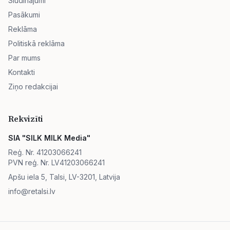
Sludinājumi
Pasākumi
Reklāma
Politiskā reklāma
Par mums
Kontakti
Ziņo redakcijai
Rekvizīti
SIA "SILK MILK Media"
Reģ. Nr. 41203066241
PVN reģ. Nr. LV41203066241
Apšu iela 5, Talsi, LV-3201, Latvija
info@retalsi.lv