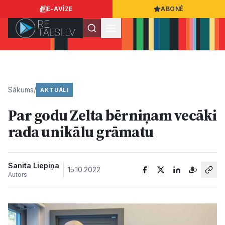
E-AVĪZE
ABONĒ
Ielogoties
Ziņo
App Store
Google Play
Sākums
/
AKTUĀLI
Par godu Zelta bērniņam vecāki
Ziņas
rada unikālu grāmatu
Sabiedrība
Sanita Liepiņa
15.10.2022
Autors
Dzīvesstils
Sports