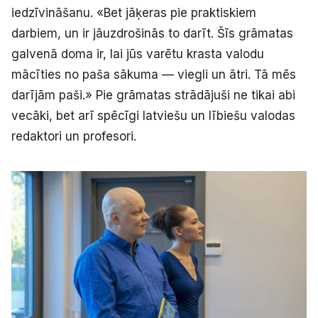
iedzīvināšanu. «Bet jāķeras pie praktiskiem
darbiem, un ir jāuzdrošinās to darīt. Šīs grāmatas
galvenā doma ir, lai jūs varētu krasta valodu
mācīties no paša sākuma — viegli un ātri. Tā mēs
darījām paši.» Pie grāmatas strādājuši ne tikai abi
vecāki, bet arī spēcīgi latviešu un lībiešu valodas
redaktori un profesori.