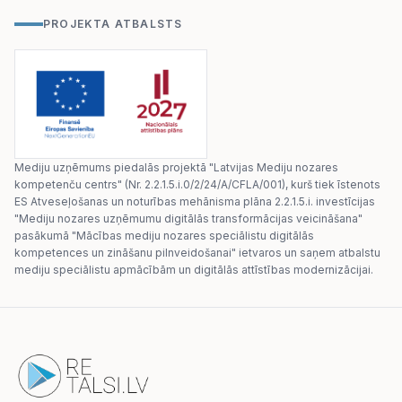
PROJEKTA ATBALSTS
Mediju uzņēmums piedalās projektā "Latvijas Mediju nozares
kompetenču centrs" (Nr. 2.2.1.5.i.0/2/24/A/CFLA/001), kurš tiek īstenots
ES Atveseļošanas un noturības mehānisma plāna 2.2.1.5.i. investīcijas
"Mediju nozares uzņēmumu digitālās transformācijas veicināšana"
pasākumā "Mācības mediju nozares speciālistu digitālās
kompetences un zināšanu pilnveidošanai" ietvaros un saņem atbalstu
mediju speciālistu apmācībām un digitālās attīstības modernizācijai.