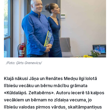
Kultūra
Bizness
Video
Vieta
/Foto: Ģirts Grenevics/
Sludinājumi
Klajā nākusi Jāņa un Renātes Medņu ilgi lolotā
lībiešu vecāku un bērnu mācību grāmata
Pasākumi
«Kūldaläpš. Zeltabērns». Autoru iecerē tā kalpos
vecākiem un bērnam no zīdaiņa vecuma, jo
Reklāma
lībiešu valodas pirmos vārdus, skaitāmpantiņus