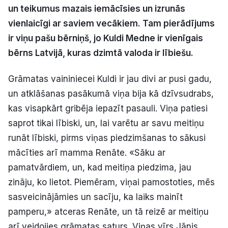
un teikumus mazais iemācīsies un izrunās
Politiskā reklāma
vienlaicīgi ar saviem vecākiem. Tam pierādījums
Par mums
ir viņu pašu bērniņš, jo Kuldi Medne ir vienīgais
bērns Latvijā, kuras dzimtā valoda ir lībiešu.
Kontakti
Grāmatas vaininiecei Kuldi ir jau divi ar pusi gadu,
Ziņo redakcijai
un atklāšanas pasākumā viņa bija kā dzīvsudrabs,
kas visapkārt gribēja iepazīt pasauli. Viņa patiesi
saprot tikai lībiski, un, lai varētu ar savu meitiņu
Facebook
Instagram
YouTube
runāt lībiski, pirms viņas piedzimšanas to sākusi
mācīties arī mamma Renāte. «Sāku ar
E-avīze
Abonē
pamatvārdiem, un, kad meitiņa piedzima, jau
zināju, ko lietot. Piemēram, viņai pamostoties, mēs
sasveicinājāmies un sacīju, ka laiks mainīt
pamperu,» atceras Renāte, un tā reizē ar meitiņu
arī veidojies grāmatas saturs. Viņas vīrs Jānis