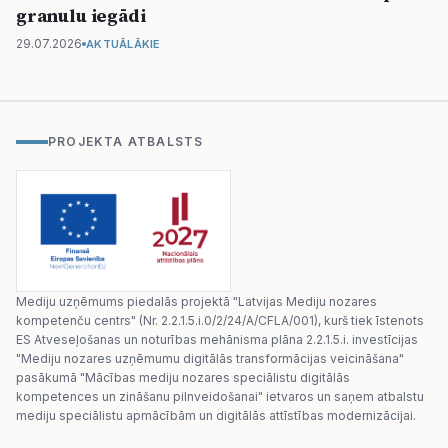
granulu iegādi
29.07.2026
AKTUĀLĀKIE
PROJEKTA ATBALSTS
Mediju uzņēmums piedalās projektā "Latvijas Mediju nozares
kompetenču centrs" (Nr. 2.2.1.5.i.0/2/24/A/CFLA/001), kurš tiek īstenots
ES Atveseļošanas un noturības mehānisma plāna 2.2.1.5.i. investīcijas
"Mediju nozares uzņēmumu digitālās transformācijas veicināšana"
pasākumā "Mācības mediju nozares speciālistu digitālās
kompetences un zināšanu pilnveidošanai" ietvaros un saņem atbalstu
mediju speciālistu apmācībām un digitālās attīstības modernizācijai.