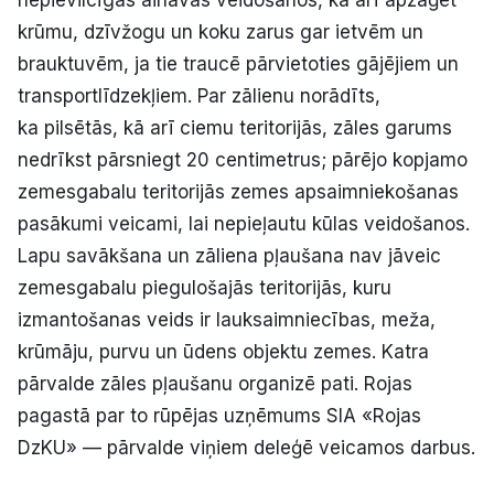
nepievilcīgas ainavas veidošanos, kā arī apzāģēt
krūmu, dzīvžogu un koku zarus gar ietvēm un
brauktuvēm, ja tie traucē pārvietoties gājējiem un
transportlīdzekļiem. Par zālienu norādīts,
ka pilsētās, kā arī ciemu teritorijās, zāles garums
nedrīkst pārsniegt 20 centimetrus; pārējo kopjamo
zemesgabalu teritorijās zemes apsaimniekošanas
pasākumi veicami, lai nepieļautu kūlas veidošanos.
Lapu savākšana un zāliena pļaušana nav jāveic
zemesgabalu piegulošajās teritorijās, kuru
izmantošanas veids ir lauksaimniecības, meža,
krūmāju, purvu un ūdens objektu zemes. Katra
pārvalde zāles pļaušanu organizē pati. Rojas
pagastā par to rūpējas uzņēmums SIA «Rojas
DzKU» — pārvalde viņiem deleģē veicamos darbus.