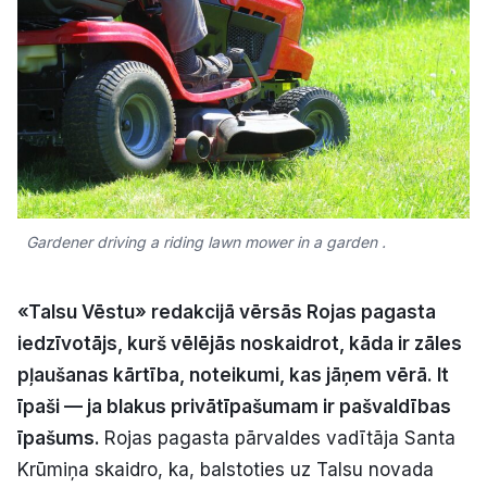
Kultūra
Bizness
Video
Vieta
Gardener driving a riding lawn mower in a garden .
«Talsu Vēstu» redakcijā vērsās Rojas pagasta
iedzīvotājs, kurš vēlējās noskaidrot, kāda ir zāles
Sludinājumi
pļaušanas kārtība, noteikumi, kas jāņem vērā. It
Pasākumi
īpaši — ja blakus privātīpašumam ir pašvaldības
īpašums.
Rojas pagasta pārvaldes vadītāja Santa
Reklāma
Krūmiņa skaidro, ka, balstoties uz Talsu novada