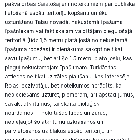
pašvaldības Saistošajiem noteikumiem par publiskā
Politiskā reklāma
lietošanā esošu teritoriju kopšanu un ēku
uzturēšanu Talsu novadā, nekustamā īpašuma
Par mums
īpašniekam vai faktiskajam valdītājam piegulošajā
Kontakti
teritorijā (līdz 1,5 metru platā joslā no nekustamā
īpašuma robežas) ir pienākums sakopt ne tikai
Ziņo redakcijai
savu īpašumu, bet arī šo 1,5 metru plato joslu, kas
pieguļ nekustamajam īpašumam. Turklāt tas
attiecas ne tikai uz zāles pļaušanu, kas interesēja
Facebook
Instagram
YouTube
Rojas iedzīvotāju, bet noteikumos norādīts, ka
nepieciešams uzturēt, piemēram, arī apstādījumus,
E-avīze
Abonē
savākt atkritumus, tai skaitā bioloģiski
noārdāmos — nokritušās lapas un zarus,
nepieļaujot šo atkritumu uzkrāšanos un
pārvietošanos uz blakus esošo teritoriju un