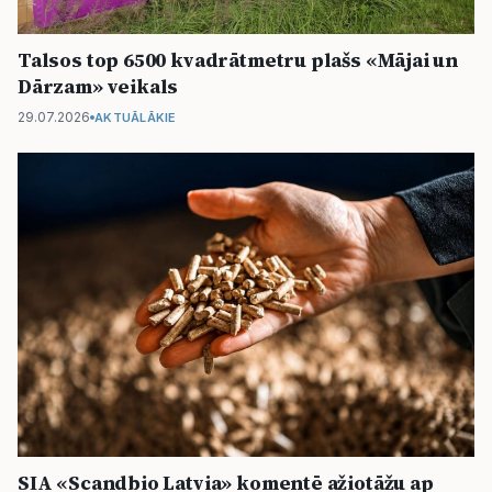
Talsos top 6500 kvadrātmetru plašs «Mājai un
Dārzam» veikals
29.07.2026
AKTUĀLĀKIE
SIA «Scandbio Latvia» komentē ažiotāžu ap