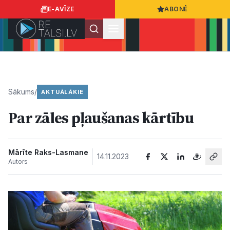
E-AVĪZE
ABONĒ
Ielogoties
Ziņo
App Store
Google Play
Sākums
/
AKTUĀLĀKIE
Par zāles pļaušanas kārtību
Ziņas
Sabiedrība
Mārīte Raks-Lasmane
14.11.2023
Autors
Dzīvesstils
Sports