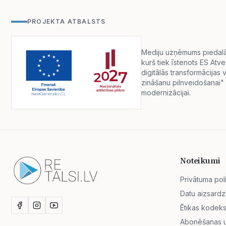
PROJEKTA ATBALSTS
Mediju uzņēmums piedalās 
kurš tiek īstenots ES Atv
digitālās transformācija
zināšanu pilnveidošanai" 
modernizācijai.
Noteikumi
Privātuma poli
Datu aizsardz
Ētikas kodek
Abonēšanas un