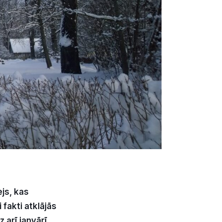
js, kas
fakti atklājās
 arī janvārī,