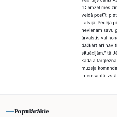
“Diemžēl mēs zin
veidā postīti pie
Latvijā. Pēdējā 
nevienam savu gu
ārvalstīs vai non
dažkārt arī nav t
situācijām,” tā 
kāda altārglezna
muzeja komanda t
interesantā izs
Populārākie