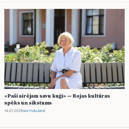
«Paši airējam savu kuģi» — Rojas kultūras
spēks un sīkstums
14.07.2026
AKTUĀLĀKIE