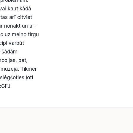
 vai kaut kādā
as arī citviet
ar nonākt un arī
o uz melno tirgu
cipi varbūt
ar šādām
opijas, bet,
a muzejā. Tikmēr
lēgšoties ļoti
xGFJ