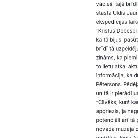
vācieši tajā brīd
stāsta Uldis Jau
ekspedīcijas laik
“Kristus Debesbr
ka tā bijusi pasū
brīdī tā uzpeldēj
zināms, ka piemin
to lietu atkal ak
informācija, ka d
Pētersons. Pēdēj
un tā ir pierādīj
“Cilvēks, kurš k
apgriezis, ja neg
potenciāli arī tā
novada muzeja di
vadītājs Jānis As