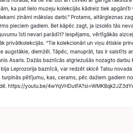
ām, ka pat lielo muzeju kolekcijās kādreiz tiek apgānīti
tiekami zināmi mākslas darbi.” Protams, altārgleznas zagt
pirms pieciem gadiem. Bet kāpēc zagt, ja izsolēs tās nev
vumu īsti nevari parādīt? Iespējams, vērtīgākās aizceļ
āk privātkolekcijās. “Tie kolekcionāri un viņu ētiskie prin
ie augstākie, diemžēl. Tāpēc, manuprāt, tas ir saistīts 
Jānis Asaris. Dažās baznīcās atgriezušās nozagto darbu k
 bija Leprozorija baznīcā, var redzēt skicē Talsu novad
urpinās pētījumu, kas, cerams, pēc dažiem gadiem nos
tādē. https://youtu.be/4wYqVHDutFA?si=WMKBqk2JZ3dY