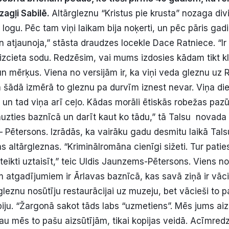
zagļi Sabilē.
Altārgleznu “Kristus pie krusta” nozaga divi 
 logu. Pēc tam viņi laikam bija noķerti, un pēc pāris ga
n atjaunoja,” stāsta draudzes locekle Dace Ratniece. “Ir 
ī izcieta sodu. Redzēsim, vai mums izdosies kādam tikt kl
un mērķus. Viena no versijām ir, ka viņi veda gleznu uz 
ka šādā izmērā to gleznu pa durvīm iznest nevar. Viņa diez
n un tad viņa arī ceļo. Kādas morāli ētiskās robežas pazūd
auzties baznīcā un darīt kaut ko tādu,” tā Talsu novada
 Pētersons. Izrādās, ka vairāku gadu desmitu laikā Tal
 altārgleznas. “Kriminālromāna cienīgi sižeti. Tur patie
teikti uztaisīt,” teic Uldis Jaunzems-Pētersons. Viens no
m atgadījumiem ir Ārlavas baznīcā, kas savā ziņā ir vāc
leznu nosūtīju restaurācijai uz muzeju, bet vācieši to p
opiju. “Žargonā sakot tāds labs “uzmetiens”. Mēs jums a
jau mēs to pašu aizsūtījām, tikai kopijas veidā. Acīmredz