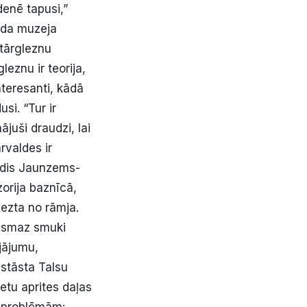
denē tapusi,”
ada muzeja
ltārgleznu
eznu ir teorija,
nteresanti, kādā
si. “Tur ir
juši draudzi, lai
rvaldes ir
Uldis Jaunzems-
orija baznīcā,
iezta no rāmja.
vismaz smuki
jājumu,
 stāsta Talsu
etu aprites daļas
ra problēmām: