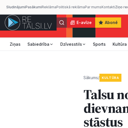
Sludinājumi
Pasākumi
Reklāma
Politiskā reklāma
Par mums
Kontakti
Ziņo re
E-avīze
Abonē
Ziņas
Sabiedrība
Dzīvesstils
Sports
Kultūra
Sākums
/
KULTŪRA
Talsu n
dievnam
stāstus