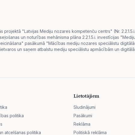
projektā "Latvijas Mediju nozares kompetenču centrs" (Nr. 2.2.1.5.
eseļošanas un noturības mehānisma plāna 2.2.1.5.i. investīcijas "Me
s veicināšana" pasākumā "Mācības mediju nozares speciālistu digitā
ietvaros un saņem atbalstu mediju speciālistu apmācībām un digitālās
Lietotājiem
tika
Sludinājumi
ības politika
Pasākumi
ss
Reklāma
 atcelšanas politika
Politiskā reklāma