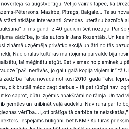
ī novērtēja kā augstvērtīgu. Vēl jo vairāk tāpēc, ka Drēz
nzems-Pētersons. Mazirbe, Pitrags, Balgale… Talsu nov
ā stāsti atklājas interesanti. Stendes luterāņu baznīcā a
aukšana” pirms gandrīz 40 gadiem šeit nozaga. Par šo gl
tījuma zādzība, jo tās autors ir Jans Rozentāls. Un kas i
usi zināmā uzņēmēja privātkolekcijā un ātri no tās pazudu
ekļi, Nacionālās kultūras mantojuma pārvalde bija rosinā
tualizētu, lai mēģinātu atgūt. Bet vismaz no pieminekļu pā
raudze īpaši nerāvās, jo galu galā kopija viņiem ir,” tā 
ā zādzība Talsu novadā notikusi 2010. gadā Talsu leproz
ums, cik brutāli mēdz zagt darbus – tā pat rūpīgi nav izgr
aut ko saprot, būtu izņēmis apakšrāmi no rāmja. Un tad 
rib ņemties un knibināt vaļā audeklu. Nav runa par to bo
 gleznas vērtība… Ļoti prātīga tā darbība te neizskatās,”
rektors. Iespējams huligāni, bet NKMP Kultūras priekšm
aris norāda, ka tie var būt arī cilvēki ar garīga rakstu