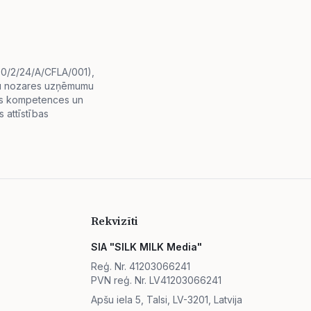
i.0/2/24/A/CFLA/001),
diju nozares uzņēmumu
lās kompetences un
 attīstības
Rekvizīti
SIA "SILK MILK Media"
Reģ. Nr. 41203066241
PVN reģ. Nr. LV41203066241
Apšu iela 5, Talsi, LV-3201, Latvija