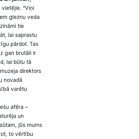
vietējie. “Viņi
diem gleznu veda
zināmi tie
āt, lai saprastu
Rīgu pārdot. Tas
 gan brutāli ir
, lai būtu tā
 muzeja direktors
su novadā
sībā varētu
iešu afēra –
aturēja un
izsūtam, jūs mums
ot, to vērtību