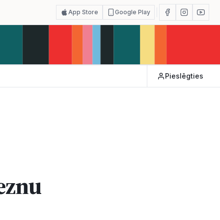
App Store
Google Play
Pieslēgties
eznu