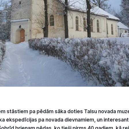
em stāstiem pa pēdām sāka doties Talsu novada muze
ka ekspedīcijas pa novada dievnamiem, un interesanti 
Šobrīd brienam pēdas, ko tieši pirms 40 gadiem, kā reiz