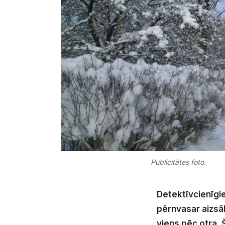
Publicitātes foto.
Detektīvcienīgi
pērnvasar aizsā
viens pēc otra. 