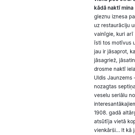
kādā naktī mina 
gleznu iznesa pa
uz restaurāciju u
vainīgie, kuri ar
īsti tos motīvus 
jau ir jāsaprot, 
jāsagriež, jāsati
drosme naktī iel
Uldis Jaunzems –
nozagtas septiņas
veselu seriālu no
interesantākajie
1908. gadā altārg
atsūtīja vietā k
vienkārši… It kā 