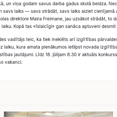
ā, un viņa godam savus darba gadus skolā beidza. Nec
m savs laiks — savs strādāt, savs laiks aiziet cienījamā
olas direktore Maira Freimane, jau uzsākot strādāt, to d
u laiku. Kopā tas «īslaicīgi» gan sanāca aptuveni desmi
des vadītājs teic, ka tiek meklēts arī izglītības pārvalde
uz laiku, kura amata pienākumos ietilpst novada izglītīb
īstības jautājumi. Līdz 18. jūlijam 8.30 ir aktuāls konkurs
šo vakanci.