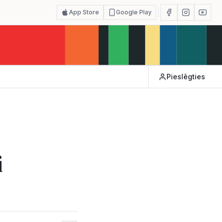
App Store
Google Play
Pieslēgties
i