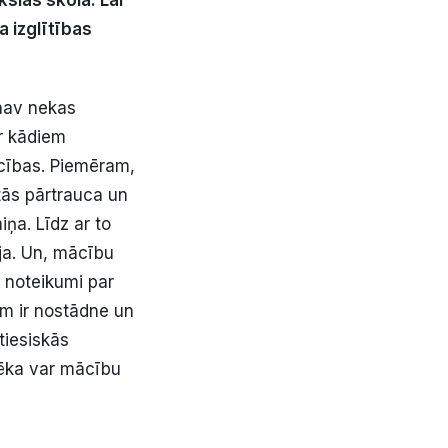
a izglītības
 nav nekas
r kādiem
ecības. Piemēram,
tās pārtrauca un
iņa. Līdz ar to
ja. Un, mācību
a noteikumi par
am ir nostādne un
tiesiskās
pēka var mācību