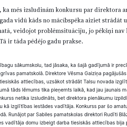
ā, ka mēs izsludinām konkursu par direktora 
gada vidū kāds no mācībspēka aiziet strādāt u
matā, veidojot problēmsituāciju, jo pēkšņi nav
Tā ir tāda pēdējo gadu prakse.
ībagu sākumskolu, tad jāsaka, ka šajā gadījumā ir precī
sgrīvas pamatskolā. Direktore Vēsma Gaiziņa pagājušās
tiesiskās attiecības, uzsākot strādāt Talsu novada izglī
jumā tāds lēmums tika pieņemts laikā, kad jau jaunais m
kurss netika izsludināts, bet direktora pienākumu izpild
 kā izglītības iestādes vadītāja. Konkurss par šo amatu 
dā. Runājot par Sabiles pamatskolas direktori Rudīti Blāzi
es vadītāja domu izbeigt darba tiesiskās attiecības bija