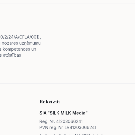
i.0/2/24/A/CFLA/001),
diju nozares uzņēmumu
lās kompetences un
 attīstības
Rekvizīti
SIA "SILK MILK Media"
Reģ. Nr. 41203066241
PVN reģ. Nr. LV41203066241