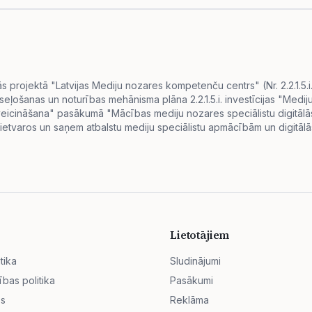
projektā "Latvijas Mediju nozares kompetenču centrs" (Nr. 2.2.1.5.
eseļošanas un noturības mehānisma plāna 2.2.1.5.i. investīcijas "Me
s veicināšana" pasākumā "Mācības mediju nozares speciālistu digitā
ietvaros un saņem atbalstu mediju speciālistu apmācībām un digitālās
Lietotājiem
tika
Sludinājumi
ības politika
Pasākumi
ss
Reklāma