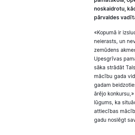
noskaidrotu, kād
pārvaldes vadītā
«Kopumā ir izslud
neierasts, un ne
zemūdens akmeņie
Upesgrīvas pamat
sāka strādāt Tals
mācību gada vidū
gadam beidzoties
ārējo konkursu,»
lūgums, ka situāc
attiecības mācīb
gadu noslēgt sav