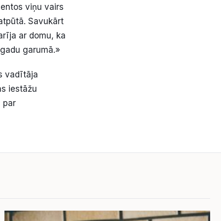
entos viņu vairs
 atpūtā. Savukārt
arīja ar domu, ka
t gadu garumā.»
s vadītāja
as iestāžu
s par