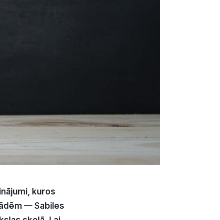
nājumi, kuros
stādēm — Sabiles
las skolā. Lai