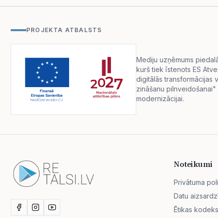
PROJEKTA ATBALSTS
Mediju uzņēmums piedalās 
kurš tiek īstenots ES Atv
digitālās transformācija
zināšanu pilnveidošanai" 
modernizācijai.
Noteikumi
Privātuma poli
Datu aizsardz
Ētikas kodek