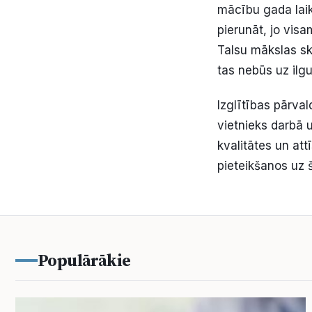
mācību gada laik
pierunāt, jo visa
Talsu mākslas sk
tas nebūs uz ilg
Izglītības pārval
vietnieks darbā 
kvalitātes un att
pieteikšanos uz 
Populārākie