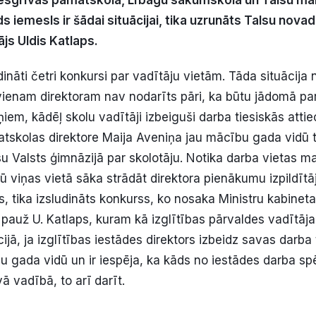
s iemesls ir šādai situācijai, tika uzrunāts Talsu novad
js Uldis Katlaps.
ināti četri konkursi par vadītāju vietām. Tāda situācija
vienam direktoram nav nodarīts pāri, ka būtu jādomā pa
m, kādēļ skolu vadītāji izbeiguši darba tiesiskās atti
skolas direktore Maija Aveniņa jau mācību gada vidū 
u Valsts ģimnāzijā par skolotāju. Notika darba vietas ma
 viņas vietā sāka strādāt direktora pienākumu izpildītā
, tika izsludināts konkurss, ko nosaka Ministru kabinet
 pauž U. Katlaps, kuram kā izglītības pārvaldes vadītāj
ijā, ja izglītības iestādes direktors izbeidz savas darba 
u gada vidū un ir iespēja, ka kāds no iestādes darba s
ā vadībā, to arī darīt.