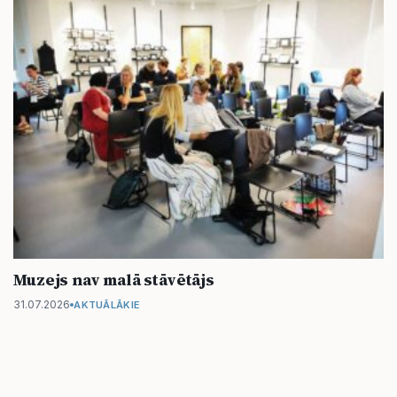
Muzejs nav malā stāvētājs
31.07.2026
AKTUĀLĀKIE