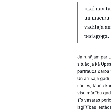
«Lai nav t
un mācību 
vadītāja a
pedagoga. 
Ja runājam par L
situācija kā Upe
pārtrauca darba 
Un arī šajā gadī
sācies, tāpēc kon
visu mācību gadu
šīs vasaras perio
izglītības iestād