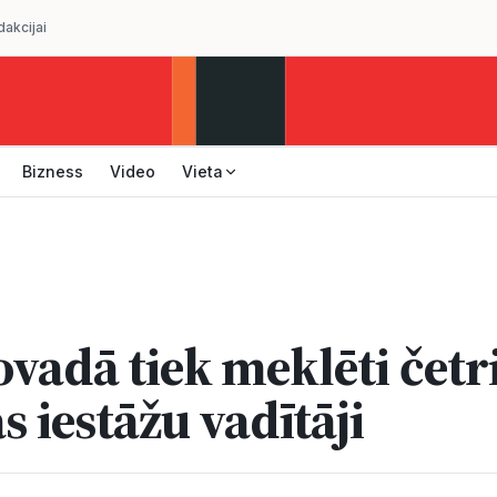
dakcijai
Bizness
Video
Vieta
ovadā tiek meklēti četr
as iestāžu vadītāji