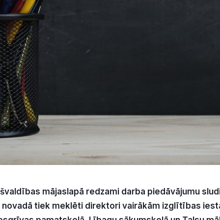
švaldības mājaslapā redzami darba piedāvājumu sludi
 novadā tiek meklēti direktori vairākām izglītības ie
sgrīvas pamatskolā, Lībagu sākumskolā un Talsu māks