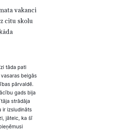
amata vakanci
z citu skolu
 kāda
zi tāda pati
 vasaras beigās
tības pārvaldē.
ācību gads bija
ītāja strādāja
ir izsludināts
, jāteic, ka šī
 pieņēmusi