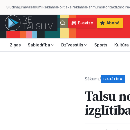
Sludinājumi
Pasākumi
Reklāma
Politiskā reklāma
Par mums
Kontakti
Ziņo re
E-avīze
Abonē
Ziņas
Sabiedrība
Dzīvesstils
Sports
Kultūra
Sākums
/
IZGLĪTĪBA
Talsu n
izglītīb