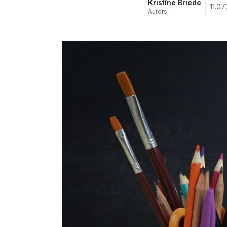
Kristīne Briede
11.07
Autors