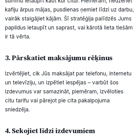
summu ietaupīt kaut kur citur. Piemēram, nedzeriet
kafiju ārpus mājas, pusdienas ņemiet līdzi uz darbu,
vairāk staigājiet kājām. Šī stratēģija palīdzēs Jums
papildus ietaupīt un saprast, vai kārotā lieta tiešām
ir tā vērta.
3. Pārskatiet maksājumu rēķinus
Izvērtējiet, cik Jūs maksājat par telefonu, internetu
un televīziju, un izpētiet iespējas – varbūt šos
izdevumus var samazināt, piemēram, izvēloties
citu tarifu vai pārejot pie cita pakalpojuma
sniedzēja.
4. Sekojiet līdzi izdevumiem