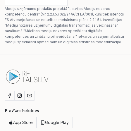
Mediju uzņēmums piedalās projektā "Latvijas Mediju nozares
kompetenču centrs" (Nr. 2.2.1.5.i.0/2/24/A/CFLA/001), kurš tiek īstenots
ES Atveseļošanas un noturības mehānisma plāna 2.2.1.5.i. investīcijas
"Mediju nozares uzņēmumu digitālās transformācijas veicināšana"
pasākumā "Mācības mediju nozares speciālistu digitālās
kompetences un zināšanu pilnveidošanai" ietvaros un saņem atbalstu
mediju speciālistu apmācībām un digitālās attīstības modernizācijai.
E-avīzes lietotnes
App Store
Google Play