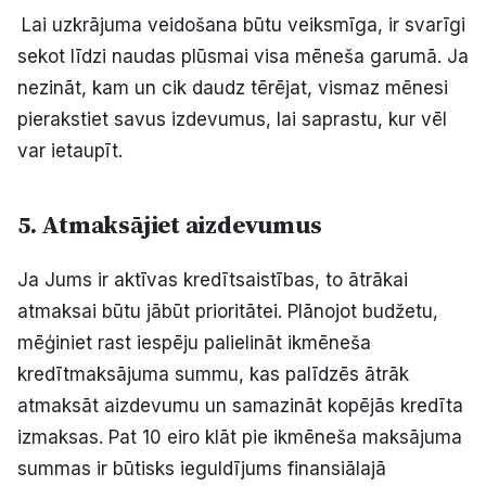
Lai uzkrājuma veidošana būtu veiksmīga, ir svarīgi
sekot līdzi naudas plūsmai visa mēneša garumā. Ja
nezināt, kam un cik daudz tērējat, vismaz mēnesi
pierakstiet savus izdevumus, lai saprastu, kur vēl
var ietaupīt.
5. Atmaksājiet aizdevumus
Ja Jums ir aktīvas kredītsaistības, to ātrākai
atmaksai būtu jābūt prioritātei. Plānojot budžetu,
mēģiniet rast iespēju palielināt ikmēneša
kredītmaksājuma summu, kas palīdzēs ātrāk
atmaksāt aizdevumu un samazināt kopējās kredīta
izmaksas. Pat 10 eiro klāt pie ikmēneša maksājuma
summas ir būtisks ieguldījums finansiālajā