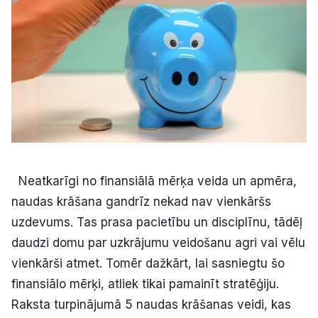
Kultūra
Bizness
Video
Vieta
Neatkarīgi no finansiālā mērķa veida un apmēra,
naudas krāšana gandrīz nekad nav vienkāršs
uzdevums. Tas prasa pacietību un disciplīnu, tādēļ
Sludinājumi
daudzi domu par uzkrājumu veidošanu agri vai vēlu
Pasākumi
vienkārši atmet. Tomēr dažkārt, lai sasniegtu šo
finansiālo mērķi, atliek tikai pamainīt stratēģiju.
Reklāma
Raksta turpinājumā 5 naudas krāšanas veidi, kas