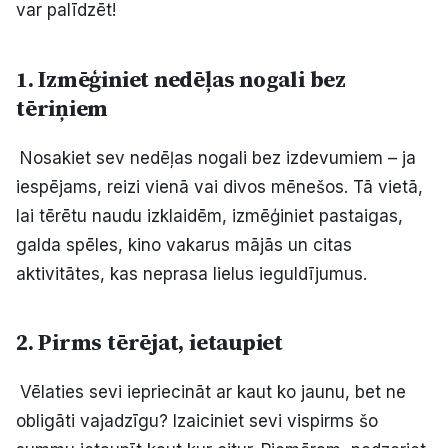
var palīdzēt!
Politiskā reklāma
1. Izmēģiniet nedēļas nogali bez
Par mums
tēriņiem
Kontakti
Nosakiet sev nedēļas nogali bez izdevumiem – ja
Ziņo redakcijai
iespējams, reizi vienā vai divos mēnešos. Tā vietā,
lai tērētu naudu izklaidēm, izmēģiniet pastaigas,
galda spēles, kino vakarus mājās un citas
Facebook
Instagram
YouTube
aktivitātes, kas neprasa lielus ieguldījumus.
E-avīze
Abonē
2. Pirms tērējat, ietaupiet
Vēlaties sevi iepriecināt ar kaut ko jaunu, bet ne
obligāti vajadzīgu? Izaiciniet sevi vispirms šo