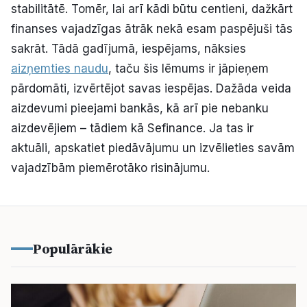
stabilitātē. Tomēr, lai arī kādi būtu centieni, dažkārt
finanses vajadzīgas ātrāk nekā esam paspējuši tās
sakrāt. Tādā gadījumā, iespējams, nāksies
aizņemties naudu
, taču šis lēmums ir jāpieņem
pārdomāti, izvērtējot savas iespējas. Dažāda veida
aizdevumi pieejami bankās, kā arī pie nebanku
aizdevējiem – tādiem kā Sefinance. Ja tas ir
aktuāli, apskatiet piedāvājumu un izvēlieties savām
vajadzībām piemērotāko risinājumu.
Populārākie