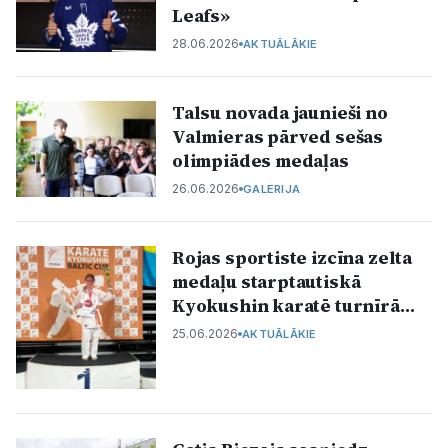
Leafs»
28.06.2026
AKTUĀLĀKIE
Talsu novada jaunieši no
Valmieras pārved sešas
olimpiādes medaļas
26.06.2026
GALERIJA
Rojas sportiste izcīna zelta
medaļu starptautiskā
Kyokushin karatē turnīrā
Klaipēdā
25.06.2026
AKTUĀLĀKIE