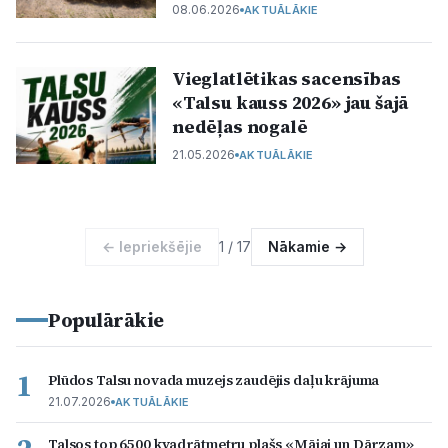
08.06.2026
AKTUĀLĀKIE
Vieglatlētikas sacensības
«Talsu kauss 2026» jau šajā
nedēļas nogalē
21.05.2026
AKTUĀLĀKIE
← Iepriekšējie
1 / 17
Nākamie →
Populārākie
1
Plūdos Talsu novada muzejs zaudējis daļu krājuma
21.07.2026
AKTUĀLĀKIE
Talsos top 6500 kvadrātmetru plašs «Mājai un Dārzam»