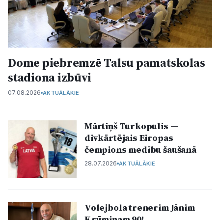
Kultūra
Bizness
Dome piebremzē Talsu pamatskolas
stadiona izbūvi
Video
07.08.2026
AKTUĀLĀKIE
Vieta
Mārtiņš Turkopulis —
divkārtējais Eiropas
čempions medību šaušanā
Sludinājumi
28.07.2026
AKTUĀLĀKIE
Pasākumi
Volejbola trenerim Jānim
Reklāma
Krūmiņam 90!