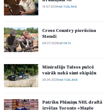
Politiskā reklāma
14.07.2026
AKTUĀLĀKIE
Par mums
Cross Country pierūcina
Kontakti
Stendi
Ziņo redakcijai
09.07.2026
SPORTS
Facebook
Instagram
YouTube
Minirallijs Talsos pulcē
vairāk nekā simt ekipāžu
E-avīze
Abonē
29.06.2026
AKTUĀLĀKIE
Patriku Plūmiņu NHL draftā
izvēlas Toronto «Maple