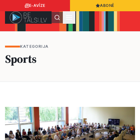
E-AVĪZE
ABONĒ
Ielogoties
Ziņo
App Store
Google Play
KATEGORIJA
Sports
Ziņas
Sabiedrība
Dzīvesstils
Sports