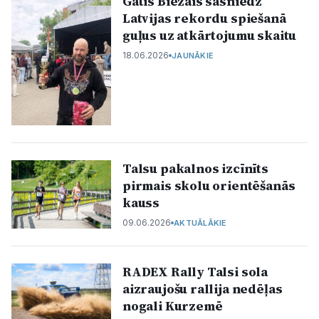
Gatis Biezais sasniedz
Latvijas rekordu spiešanā
guļus uz atkārtojumu skaitu
18.06.2026
JAUNĀKIE
Talsu pakalnos izcīnīts
pirmais skolu orientēšanās
kauss
09.06.2026
AKTUĀLĀKIE
RADEX Rally Talsi sola
aizraujošu rallija nedēļas
nogali Kurzemē