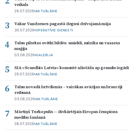
2
veikals
29.07.2026
AKTUĀLĀKIE
3
Vakar Vandzenes pagastā degusi dzīvojamā māja
30.07.2026
OPERATĪVIE DIENESTI
4
Talsu pilsētas svētki bildēs: smiekli, mūzika un vasaras
maģija
03.08.2026
GALERIJA
5
SIA «Scandbio Latvia» komentē ažiotāžu ap granulu iegādi
29.07.2026
AKTUĀLĀKIE
6
Talsu novadā brīvdienās – vairākas avārijas un braucēji
reibumā
03.08.2026
AKTUĀLĀKIE
7
Mārtiņš Turkopulis — divkārtējais Eiropas čempions
medību šaušanā
28.07.2026
AKTUĀLĀKIE