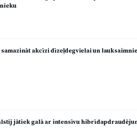
tnieku
s samazināt akcīzi dīzeļdegvielai un lauksaimni
alstij jātiek galā ar intensīvu hibrīdapdraudēj