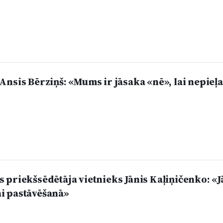
nsis Bērziņš: «Mums ir jāsaka «nē», lai nepieļ
 priekšsēdētāja vietnieks Jānis Kaļiņičenko: «J
kai pastāvēšanā»