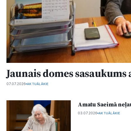
Jaunais domes sasaukums a
07.07.2026
AKTUĀLĀKIE
Amatu Saeimā neļau
03.07.2026
AKTUĀLĀKIE