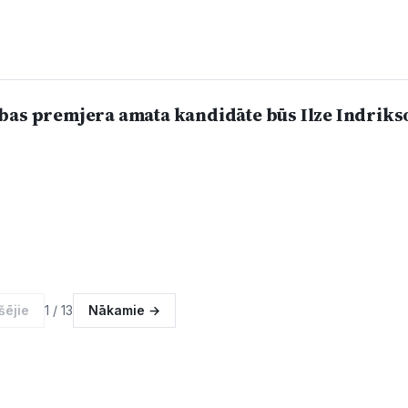
bas premjera amata kandidāte būs Ilze Indriks
šējie
1 / 13
Nākamie →