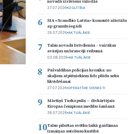
novadā izrāviens valodās
27.07.2026
IZGLĪTĪBA
6
SIA «Scandbio Latvia» komentē ažiotāžu
ap granulu iegādi
29.07.2026
AKTUĀLĀKIE
7
Talsu novadā brīvdienās – vairākas
avārijas un braucēji reibumā
03.08.2026
AKTUĀLĀKIE
8
Pašvaldības policijas hronika: no
skaļiem atpūtniekiem līdz plūdu seku
likvidēšanai
27.07.2026
OPERATĪVIE DIENESTI
9
Mārtiņš Turkopulis — divkārtējais
Eiropas čempions medību šaušanā
28.07.2026
AKTUĀLĀKIE
10
Talsu pilsētas svētku laikā gaidāmas
izmaiņas autobusu kustībā