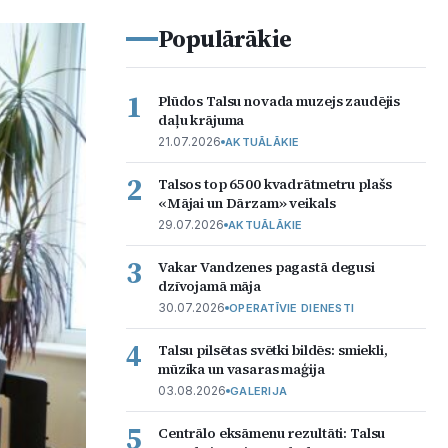
Populārākie
1
Plūdos Talsu novada muzejs zaudējis
daļu krājuma
21.07.2026
AKTUĀLĀKIE
2
Talsos top 6500 kvadrātmetru plašs
«Mājai un Dārzam» veikals
29.07.2026
AKTUĀLĀKIE
3
Vakar Vandzenes pagastā degusi
dzīvojamā māja
30.07.2026
OPERATĪVIE DIENESTI
4
Talsu pilsētas svētki bildēs: smiekli,
mūzika un vasaras maģija
03.08.2026
GALERIJA
5
Centrālo eksāmenu rezultāti: Talsu