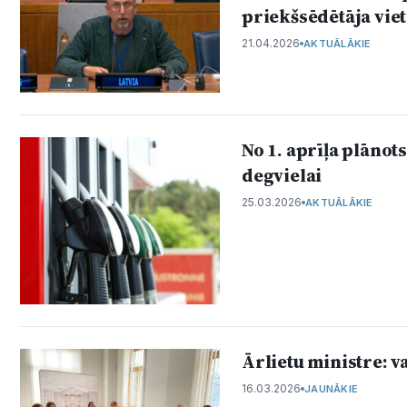
priekšsēdētāja vie
21.04.2026
AKTUĀLĀKIE
No 1. aprīļa plānot
degvielai
25.03.2026
AKTUĀLĀKIE
Ārlietu ministre: v
16.03.2026
JAUNĀKIE