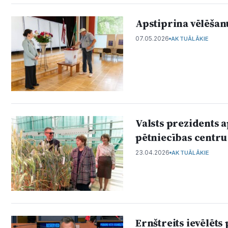
Apstiprina vēlēšan
07.05.2026
AKTUĀLĀKIE
Valsts prezidents 
pētniecības centru
23.04.2026
AKTUĀLĀKIE
Ernštreits ievēlēt