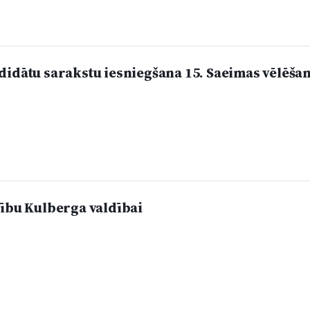
didātu sarakstu iesniegšana 15. Saeimas vēlēš
cību Kulberga valdībai