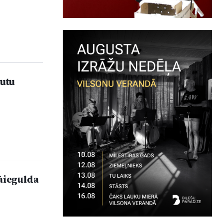
autu
āiegulda