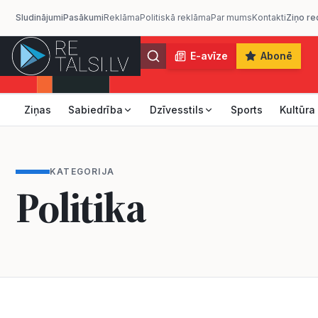
Sludinājumi
Pasākumi
Reklāma
Politiskā reklāma
Par mums
Kontakti
Ziņo re
E-avīze
Abonē
Ziņas
Sabiedrība
Dzīvesstils
Sports
Kultūra
KATEGORIJA
Politika