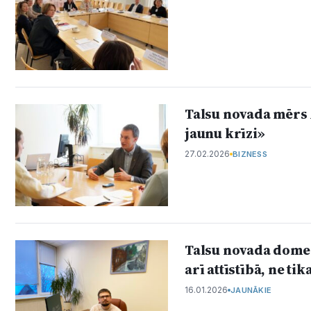
Talsu novada mērs A
jaunu krīzi»
27.02.2026
BIZNESS
Talsu novada domes
arī attīstībā, ne ti
16.01.2026
JAUNĀKIE