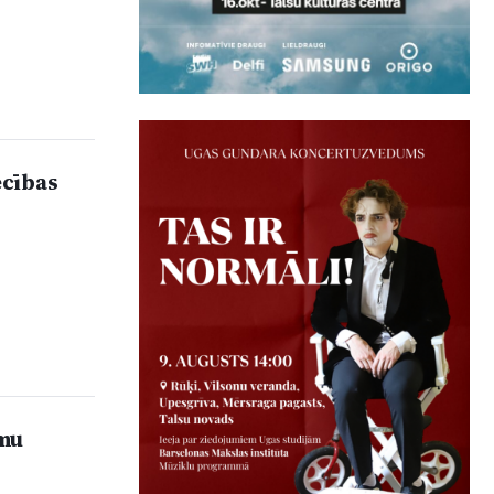
ecības
umu