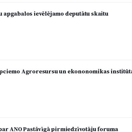
u apgabalos ievēlējamo deputātu skaitu
apciemo Agroresursu un ekononomikas institūt
s par ANO Pastāvīgā pirmiedzīvotāju foruma