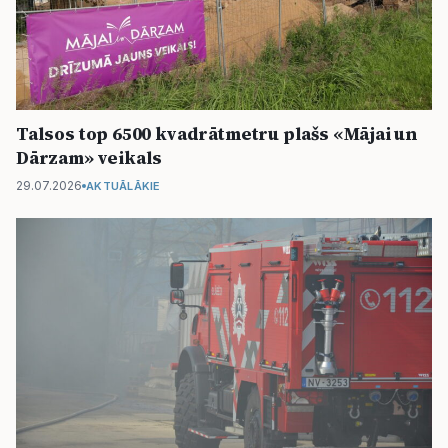
Talsos top 6500 kvadrātmetru plašs «Mājai un
Dārzam» veikals
29.07.2026
AKTUĀLĀKIE