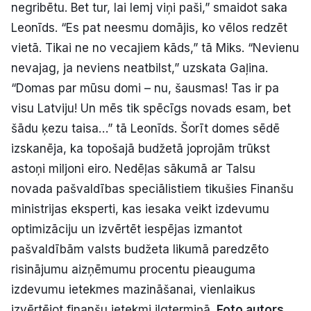
negribētu. Bet tur, lai lemj viņi paši,” smaidot saka
Leonīds. “Es pat neesmu domājis, ko vēlos redzēt
vietā. Tikai ne no vecajiem kāds,” tā Miks. “Nevienu
nevajag, ja neviens neatbilst,” uzskata Gaļina.
“Domas par mūsu domi – nu, šausmas! Tas ir pa
visu Latviju! Un mēs tik spēcīgs novads esam, bet
šādu ķezu taisa…” tā Leonīds. Šorīt domes sēdē
izskanēja, ka topošajā budžetā joprojām trūkst
astoņi miljoni eiro. Nedēļas sākumā ar Talsu
novada pašvaldības speciālistiem tikušies Finanšu
ministrijas eksperti, kas iesaka veikt izdevumu
optimizāciju un izvērtēt iespējas izmantot
pašvaldībām valsts budžeta likumā paredzēto
risinājumu aizņēmumu procentu pieauguma
izdevumu ietekmes mazināšanai, vienlaikus
izvērtējot finanšu ietekmi ilgtermiņā.
Foto autors