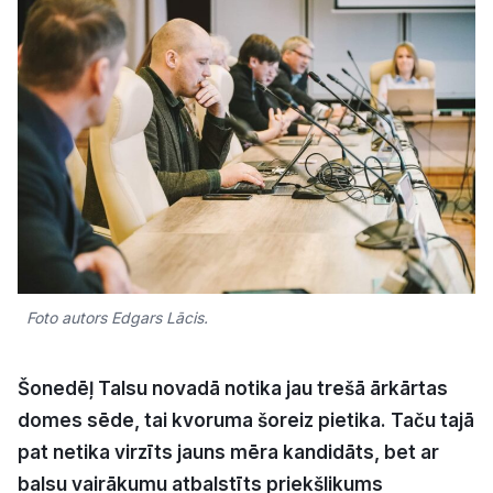
Kultūra
Bizness
Video
Vieta
Foto autors Edgars Lācis.
Sludinājumi
Šonedēļ Talsu novadā notika jau trešā ārkārtas
Pasākumi
domes sēde, tai kvoruma šoreiz pietika. Taču tajā
pat netika virzīts jauns mēra kandidāts, bet ar
Reklāma
balsu vairākumu atbalstīts priekšlikums