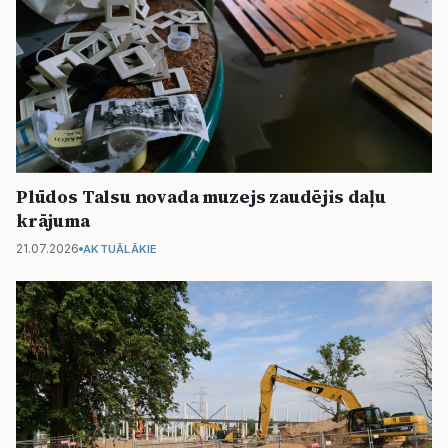
Plūdos Talsu novada muzejs zaudējis daļu
krājuma
21.07.2026
AKTUĀLĀKIE