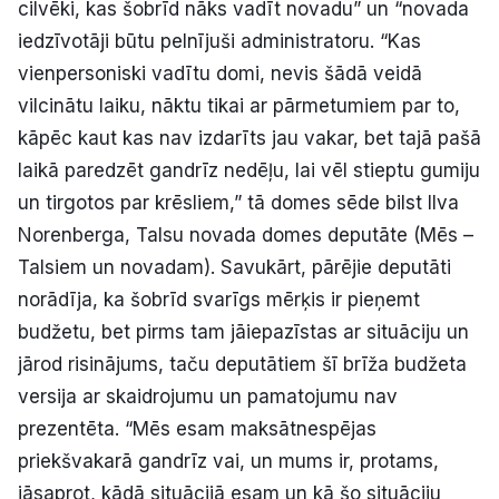
cilvēki, kas šobrīd nāks vadīt novadu” un “novada
iedzīvotāji būtu pelnījuši administratoru. “Kas
vienpersoniski vadītu domi, nevis šādā veidā
vilcinātu laiku, nāktu tikai ar pārmetumiem par to,
kāpēc kaut kas nav izdarīts jau vakar, bet tajā pašā
laikā paredzēt gandrīz nedēļu, lai vēl stieptu gumiju
un tirgotos par krēsliem,” tā domes sēde bilst Ilva
Norenberga, Talsu novada domes deputāte (Mēs –
Talsiem un novadam). Savukārt, pārējie deputāti
norādīja, ka šobrīd svarīgs mērķis ir pieņemt
budžetu, bet pirms tam jāiepazīstas ar situāciju un
jārod risinājums, taču deputātiem šī brīža budžeta
versija ar skaidrojumu un pamatojumu nav
prezentēta. “Mēs esam maksātnespējas
priekšvakarā gandrīz vai, un mums ir, protams,
jāsaprot, kādā situācijā esam un kā šo situāciju