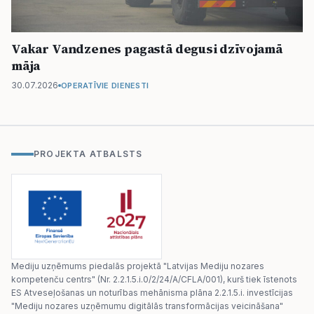
Vakar Vandzenes pagastā degusi dzīvojamā
māja
30.07.2026
OPERATĪVIE DIENESTI
PROJEKTA ATBALSTS
Mediju uzņēmums piedalās projektā "Latvijas Mediju nozares
kompetenču centrs" (Nr. 2.2.1.5.i.0/2/24/A/CFLA/001), kurš tiek īstenots
ES Atveseļošanas un noturības mehānisma plāna 2.2.1.5.i. investīcijas
"Mediju nozares uzņēmumu digitālās transformācijas veicināšana"