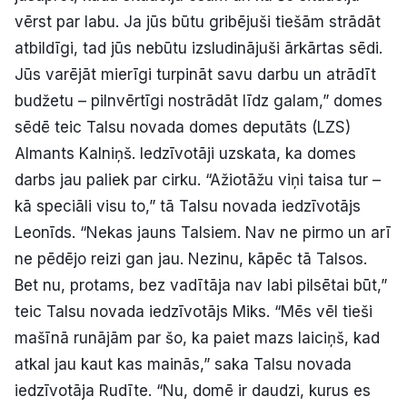
vērst par labu. Ja jūs būtu gribējuši tiešām strādāt
atbildīgi, tad jūs nebūtu izsludinājuši ārkārtas sēdi.
Jūs varējāt mierīgi turpināt savu darbu un atrādīt
budžetu – pilnvērtīgi nostrādāt līdz galam,” domes
sēdē teic Talsu novada domes deputāts (LZS)
Almants Kalniņš. Iedzīvotāji uzskata, ka domes
darbs jau paliek par cirku. “Ažiotāžu viņi taisa tur –
kā speciāli visu to,” tā Talsu novada iedzīvotājs
Leonīds. “Nekas jauns Talsiem. Nav ne pirmo un arī
ne pēdējo reizi gan jau. Nezinu, kāpēc tā Talsos.
Bet nu, protams, bez vadītāja nav labi pilsētai būt,”
teic Talsu novada iedzīvotājs Miks. “Mēs vēl tieši
mašīnā runājām par šo, ka paiet mazs laiciņš, kad
atkal jau kaut kas mainās,” saka Talsu novada
iedzīvotāja Rudīte. “Nu, domē ir daudzi, kurus es