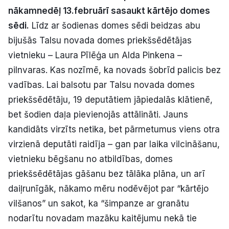
nākamnedēļ 13.februārī sasaukt kārtējo domes
Politiskā reklāma
sēdi.
Līdz ar šodienas domes sēdi beidzas abu
Par mums
bijušās Talsu novada domes priekšsēdētājas
vietnieku – Laura Pīlēģa un Alda Pinkena –
Kontakti
pilnvaras. Kas nozīmē, ka novads šobrīd palicis bez
vadības. Lai balsotu par Talsu novada domes
Ziņo redakcijai
priekšsēdētāju, 19 deputātiem jāpiedalās klātienē,
bet šodien daļa pievienojās attālināti. Jauns
kandidāts virzīts netika, bet pārmetumus viens otra
Facebook
Instagram
YouTube
virzienā deputāti raidīja – gan par laika vilcināšanu,
vietnieku bēgšanu no atbildības, domes
E-avīze
Abonē
priekšsēdētājas gāšanu bez tālāka plāna, un arī
daiļrunīgāk, nākamo mēru nodēvējot par “kārtējo
vilšanos” un sakot, ka “šimpanze ar granātu
nodarītu novadam mazāku kaitējumu nekā tie