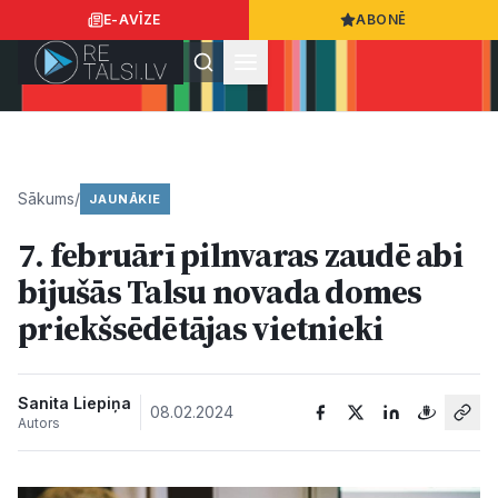
E-AVĪZE
ABONĒ
Ielogoties
Ziņo
App Store
Google Play
Sākums
/
JAUNĀKIE
7. februārī pilnvaras zaudē abi
Ziņas
bijušās Talsu novada domes
priekšsēdētājas vietnieki
Sabiedrība
Dzīvesstils
Sanita Liepiņa
08.02.2024
Autors
Sports