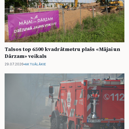
Talsos top 6500 kvadrātmetru plašs «Mājai un
Dārzam» veikals
29.07.2026
AKTUĀLĀKIE