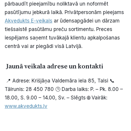
pārbaudīt pieejamību noliktavā un noformēt
pasūtījumu jebkurā laikā. Privātpersonām pieejams
Akvedukts E-veikals
ar ūdensapgādei un dārzam
tiešsaistē pasūtāmu preču sortimentu. Preces
iespējams saņemt tuvākajā klientu apkalpošanas
centrā vai ar piegādi visā Latvijā.
Jaunā veikala adrese un kontakti
📍 Adrese: Krišjāņa Valdemāra iela 85, Talsi 📞
Tālrunis: 28 450 780 🕒 Darba laiks: P. – Pk. 8.00 –
18.00, S. 9.00 – 14.00, Sv. – Slēgts 🌐 Vairāk:
www.akvedukts.lv