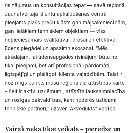
risinājumus un konsultācijas tepat — savā reģionā.
Politiskā reklāma
Jaunatvērtajā klientu apkalpošanas centrā
Par mums
pieejams plašs preču klāsts gan mājsaimniecībām,
gan lielākiem tehniskiem objektiem — viss
Kontakti
nepieciešamais kvalitatīvai, drošai un efektīvai
ūdens piegādei un apsaimniekošanai. “Mēs
Ziņo redakcijai
strādājam, lai ūdensapgādes risinājumi būtu ne
tikai pieejami, bet arī profesionāli pārdomāti,
ilgtspējīgi un pielāgoti klienta vajadzībām. Talsi ir
Facebook
Instagram
YouTube
nozīmīgs punkts mūsu reģionālajā attīstības kartē
– šeit ir aktīvi uzņēmumi, attīstīta lauksaimniecība
E-avīze
Abonē
un rosīgas pašvaldības, kam noderēs uzticami
tehniskie partneri,” uzsver “Akvedukts” vadība.
Vairāk nekā tikai veikals – pieredze un