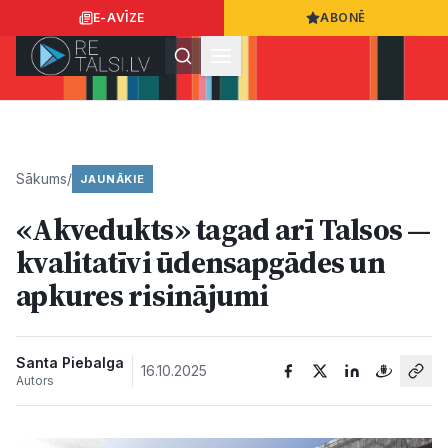
E-AVĪZE
ABONĒ
Ielogoties
Ziņo
App Store
Google Play
Sākums
/
JAUNĀKIE
«Akvedukts» tagad arī Talsos —
Ziņas
kvalitatīvi ūdensapgādes un
apkures risinājumi
Sabiedrība
Dzīvesstils
Santa Piebalga
16.10.2025
Autors
Sports