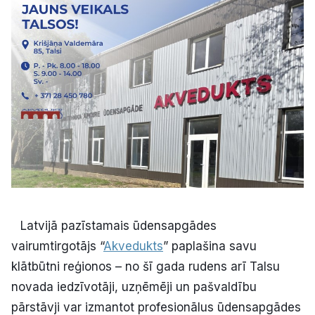
Kultūra
Bizness
Video
Vieta
Sludinājumi
Latvijā pazīstamais ūdensapgādes
vairumtirgotājs “
Akvedukts
” paplašina savu
Pasākumi
klātbūtni reģionos – no šī gada rudens arī Talsu
novada iedzīvotāji, uzņēmēji un pašvaldību
Reklāma
pārstāvji var izmantot profesionālus ūdensapgādes