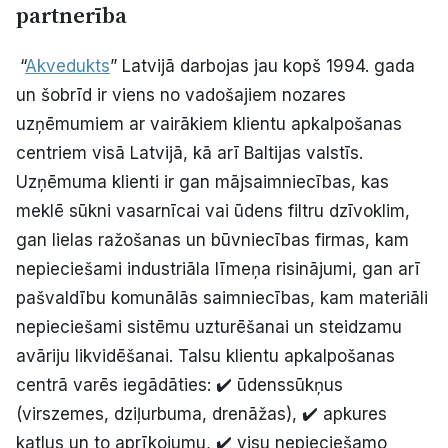
partnerība
“
Akvedukts
” Latvijā darbojas jau kopš 1994. gada
un šobrīd ir viens no vadošajiem nozares
uzņēmumiem ar vairākiem klientu apkalpošanas
centriem visā Latvijā, kā arī Baltijas valstīs.
Uzņēmuma klienti ir gan mājsaimniecības, kas
meklē sūkni vasarnīcai vai ūdens filtru dzīvoklim,
gan lielas ražošanas un būvniecības firmas, kam
nepieciešami industriāla līmeņa risinājumi, gan arī
pašvaldību komunālās saimniecības, kam materiāli
nepieciešami sistēmu uzturēšanai un steidzamu
avāriju likvidēšanai. Talsu klientu apkalpošanas
centrā varēs iegādāties: ✔️ ūdenssūkņus
(virszemes, dziļurbuma, drenāžas), ✔️ apkures
katlus un to aprīkojumu, ✔️ visu nepieciešamo