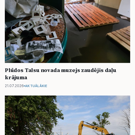
Plūdos Talsu novada muzejs zaudējis daļu
krājuma
21.07.2026
AKTUĀLĀKIE