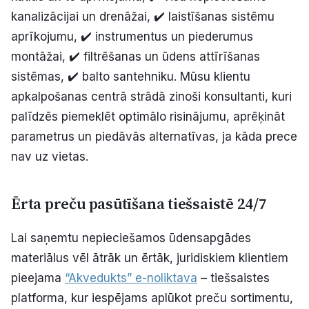
kanalizācijai un drenāžai, ✔️ laistīšanas sistēmu
aprīkojumu, ✔️ instrumentus un piederumus
montāžai, ✔️ filtrēšanas un ūdens attīrīšanas
sistēmas, ✔️ balto santehniku. Mūsu klientu
apkalpošanas centrā strādā zinoši konsultanti, kuri
palīdzēs piemeklēt optimālo risinājumu, aprēķināt
parametrus un piedāvās alternatīvas, ja kāda prece
nav uz vietas.
Ērta preču pasūtīšana tiešsaistē 24/7
Lai saņemtu nepieciešamos ūdensapgādes
materiālus vēl ātrāk un ērtāk, juridiskiem klientiem
pieejama
“Akvedukts” e-noliktava
– tiešsaistes
platforma, kur iespējams aplūkot preču sortimentu,