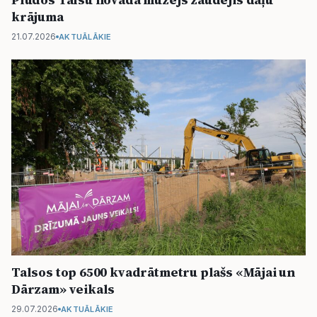
krājuma
21.07.2026
AKTUĀLĀKIE
Talsos top 6500 kvadrātmetru plašs «Mājai un
Dārzam» veikals
29.07.2026
AKTUĀLĀKIE