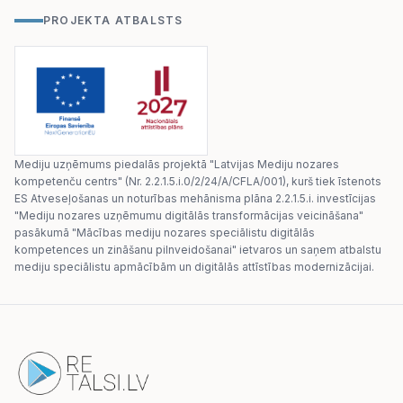
PROJEKTA ATBALSTS
Mediju uzņēmums piedalās projektā "Latvijas Mediju nozares
kompetenču centrs" (Nr. 2.2.1.5.i.0/2/24/A/CFLA/001), kurš tiek īstenots
ES Atveseļošanas un noturības mehānisma plāna 2.2.1.5.i. investīcijas
"Mediju nozares uzņēmumu digitālās transformācijas veicināšana"
pasākumā "Mācības mediju nozares speciālistu digitālās
kompetences un zināšanu pilnveidošanai" ietvaros un saņem atbalstu
mediju speciālistu apmācībām un digitālās attīstības modernizācijai.