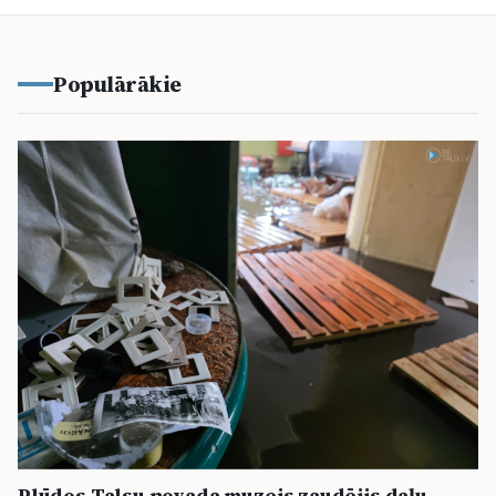
Populārākie
Plūdos Talsu novada muzejs zaudējis daļu