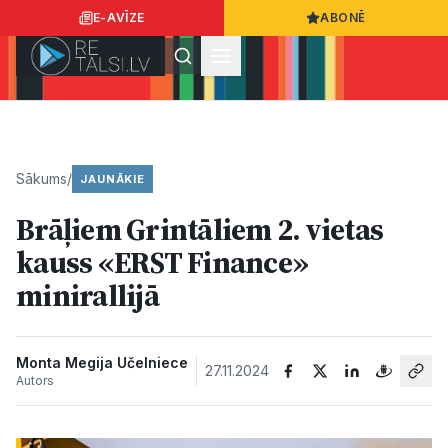
E-AVĪZE
ABONĒ
Ielogoties
Ziņo
App Store
Google Play
Sākums
/
JAUNĀKIE
Brāļiem Grintāliem 2. vietas
Ziņas
kauss «ERST Finance»
minirallijā
Sabiedrība
Dzīvesstils
Monta Megija Učelniece
27.11.2024
Autors
Sports