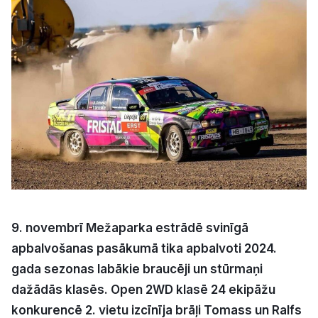
Kultūra
Bizness
Video
Vieta
Sludinājumi
9. novembrī Mežaparka estrādē svinīgā
apbalvošanas pasākumā tika apbalvoti 2024.
Pasākumi
gada sezonas labākie braucēji un stūrmaņi
dažādās klasēs. Open 2WD klasē 24 ekipāžu
Reklāma
konkurencē 2. vietu izcīnīja brāļi Tomass un Ralfs