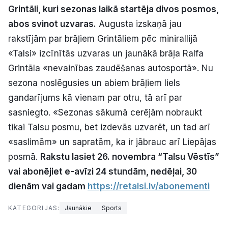
Grintāli, kuri sezonas laikā startēja divos posmos,
Politiskā reklāma
abos svinot uzvaras.
Augusta izskaņā jau
Par mums
rakstījām par brāļiem Grintāliem pēc minirallijā
«Talsi» izcīnītās uzvaras un jaunākā brāļa Ralfa
Kontakti
Grintāla «nevainības zaudēšanas autosportā». Nu
sezona noslēgusies un abiem brāļiem liels
Ziņo redakcijai
gandarījums kā vienam par otru, tā arī par
sasniegto. «Sezonas sākumā cerējām nobraukt
tikai Talsu posmu, bet izdevās uzvarēt, un tad arī
Facebook
Instagram
YouTube
«saslimām» un sapratām, ka ir jābrauc arī Liepājas
posmā.
Rakstu lasiet 26. novembra “Talsu Vēstīs”
E-avīze
Abonē
vai abonējiet e-avīzi 24 stundām, nedēļai, 30
dienām vai gadam
https://retalsi.lv/abonementi
KATEGORIJAS:
Jaunākie
Sports