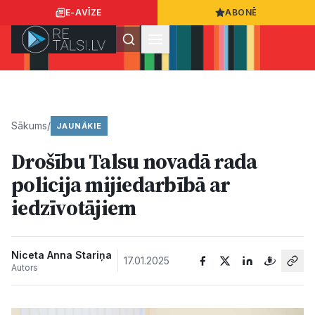
E-AVĪZE
ABONĒ
Ielogoties
Ziņo
App Store
Google Play
Sākums
/
JAUNĀKIE
Drošību Talsu novadā rada
Ziņas
policija mijiedarbībā ar
iedzīvotājiem
Sabiedrība
Dzīvesstils
Niceta Anna Stariņa
17.01.2025
Autors
Sports