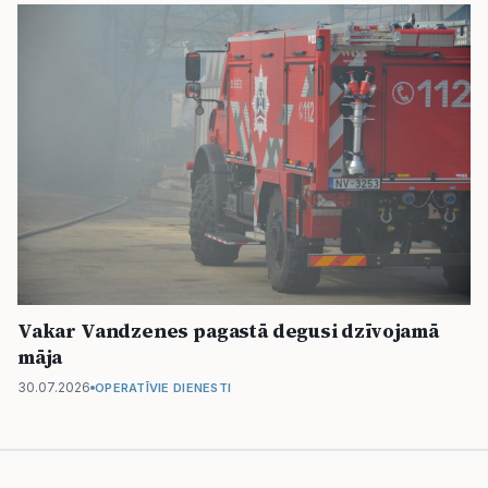
Vakar Vandzenes pagastā degusi dzīvojamā
māja
30.07.2026
OPERATĪVIE DIENESTI