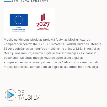
PROJEKTA ATBALSTS
Mediju uzņēmums piedalās projektā "Latvijas Mediju nozares
kompetenču centrs" (Nr. 2.2.1.5.i.0/2/24/A/CFLA/001), kurš tiek īstenots
ES Atveseļošanas un noturības mehānisma plāna 2.2.1.5.i. investīcijas
"Mediju nozares uzņēmumu digitālās transformācijas veicināšana"
pasākumā "Mācības mediju nozares speciālistu digitālās
kompetences un zināšanu pilnveidošanai" ietvaros un saņem atbalstu
mediju speciālistu apmācībām un digitālās attīstības modernizācijai.