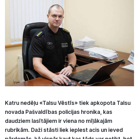
Kultūra
Bizness
Video
Vieta
Sludinājumi
Katru nedēļu «Talsu Vēstīs» tiek apkopota Talsu
novada Pašvaldības policijas hronika, kas
Pasākumi
daudziem lasītājiem ir viena no mīļākajām
rubrikām. Daži stāsti liek ieplest acis un ieved
Reklāma