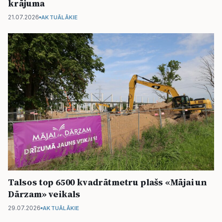
krājuma
21.07.2026
AKTUĀLĀKIE
Talsos top 6500 kvadrātmetru plašs «Mājai un
Dārzam» veikals
29.07.2026
AKTUĀLĀKIE