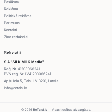
Pasākumi
Reklāma
Politiskā reklāma
Par mums
Kontakti
Ziņo redakcijai
Rekvizīti
SIA "SILK MILK Media"
Reģ. Nr. 41203066241
PVN reģ. Nr. LV41203066241
Apšu iela 5, Talsi, LV-3201, Latvija
info@retalsi.lv
© 2026
ReTalsi.lv
— Visas tiesības aizsargātas.