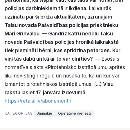
pārdomās, kā vispār kaut kas tāds var notikt, bet
Politiskā reklāma
policijas darbiniekiem tā ir ikdiena. Lai vairāk
uzzinātu par šī brīža aktualitātēm, uzrunājām
Par mums
Talsu novada Pašvaldības policijas priekšnieku
Māri Grīnvaldu.
— Gandrīz katru nedēļu Talsu
Kontakti
novada Pašvaldības policijas hronikā laikrakstā
tiek pieminēti bērni, kas spridzina petardes. Kur
Ziņo redakcijai
viņi tās dabū un kā ar to var cīnīties?
— Esošais
normatīvais akts «Pirotehnisko izstrādājumu aprites
Facebook
Instagram
YouTube
likums» stingri regulē un nosaka to, kā un kur var
izmantot pirotehniskos izstrādājumus. (…)
Visu
E-avīze
Abonē
rakstu lasiet 17. janvāra izdevumā
https://retalsi.lv/abonementi/
KATEGORIJAS:
Jaunākie
Operatīvie dienesti