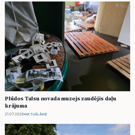
Plūdos Talsu novada muzejs zaudējis daļu
krājuma
21.07.2026
AKTUĀLĀKIE