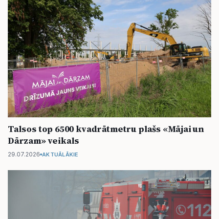
Talsos top 6500 kvadrātmetru plašs «Mājai un
Dārzam» veikals
29.07.2026
AKTUĀLĀKIE