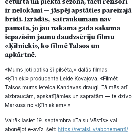
ceturtā un piektā sezona, taču režisori
Politiskā reklāma
ir nelokāmi — jāspēj apstāties pareizajā
brīdī. Izrādās, satraukumam nav
Par mums
pamata, jo jau nākamā gada sākumā
iepazīsim jaunu daudzsēriju filmu
Kontakti
«Ķīlnieki», ko filmē Talsos un
apkārtnē.
Ziņo redakcijai
«Mums ļoti patika šī pilsēta,» dalās filmas
Facebook
Instagram
YouTube
«Ķīlnieki» producente Lelde Kovaļova. «Filmēt
Talsos mums ieteica Kandavas draugi. Tā mēs arī
aizbraucām, apskatījāmies un sapratām — te dzīvo
E-avīze
Abonē
Markuss no «Ķīlniekiem»!»
Vairāk lasiet 19. septembra «Talsu Vēstīs» vai
abonējot e-avīzi šeit:
https://retalsi.lv/abonementi/