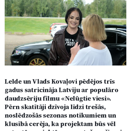
Kultūra
Bizness
Video
Vieta
Lelde un Vlads Kovaļovi pēdējos trīs
gadus satricināja Latviju ar populāro
Sludinājumi
daudzsēriju filmu «Nelūgtie viesi».
Pērn skatītāji dzīvoja līdzi trešās,
Pasākumi
noslēdzošās sezonas notikumiem un
klusībā cerēja, ka projektam būs vēl
Reklāma