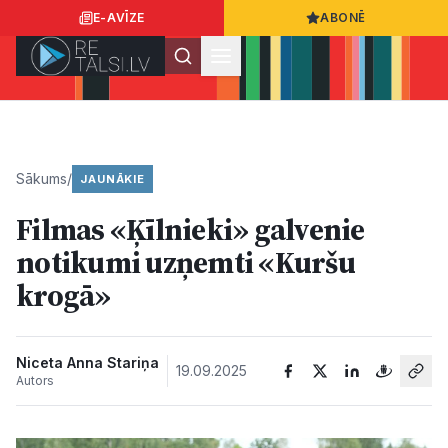
E-AVĪZE
ABONĒ
Ielogoties
Ziņo
App Store
Google Play
Sākums
/
JAUNĀKIE
Filmas «Ķīlnieki» galvenie
Ziņas
notikumi uzņemti «Kuršu
krogā»
Sabiedrība
Dzīvesstils
Niceta Anna Stariņa
19.09.2025
Autors
Sports