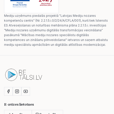
Mediju uzņēmums piedalās projektā "Latvijas Mediju nozares
kompetenču centrs" (Nr. 2.2.1.5.i.0/2/24/A/CFLA/001), kurš tiek īstenots
ES Atveseļošanas un noturības mehānisma plāna 2.2.1.5.i. investīcijas
"Mediju nozares uzņēmumu digitālās transformācijas veicināšana"
pasākumā "Mācības mediju nozares speciālistu digitālās
kompetences un zināšanu pilnveidošanai" ietvaros un saņem atbalstu
mediju speciālistu apmācībām un digitālās attīstības modernizācijai.
E-avīzes lietotnes