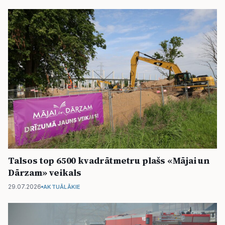
Talsos top 6500 kvadrātmetru plašs «Mājai un
Dārzam» veikals
29.07.2026
AKTUĀLĀKIE