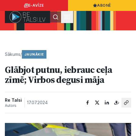
E-AVĪZE
ABONĒ
Ielogoties
Ziņo
App Store
Google Play
Sākums
/
JAUNĀKIE
Glābjot putnu, iebrauc ceļa
Ziņas
zīmē; Virbos degusi māja
Sabiedrība
Re Talsi
17.07.2024
Autors
Dzīvesstils
Sports