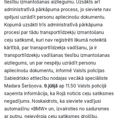
tiesību izmantošanas aizliegumu. Uzsākts arī
Politiskā reklāma
administratīvā pārkāpuma process, jo sieviete nav
spējusi uzrādīt personu apliecinošu dokumentu.
Par mums
Kopumā uzsākti trīs administratīvā pārkāpuma
procesi par tādu transportlīdzekļu izmantošanu
Kontakti
ceļu satiksmē, kuri nav reģistrēti likumā noteiktā
Ziņo redakcijai
kārtībā, par transportlīdzekļa vadīšanu, ja ir
transportlīdzekļu vadīšanas tiesību izmantošanas
aizliegums, un par nespēju uzrādīt personu
Facebook
Instagram
YouTube
apliecinošu dokumentu, informē Valsts policijas
Sabiedrisko attiecību nodaļas vecākā speciāliste
E-avīze
Abonē
Madara Šeršņova.
9.jūlijā
ap 11.50 Valsts policijā
saņemta informācija, ka Rojā noticis ceļu satiksmes
negadījums. Noskaidrots, ka sieviete vadījusi
automašīnu «BMW» un, izvairoties no sadursmes
ar putnu, neievēroja ceļu satiksmes drošību,