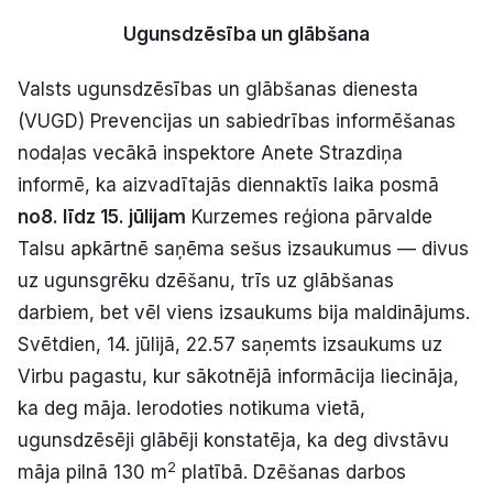
Ugunsdzēsība un glābšana
Valsts ugunsdzēsības un glābšanas dienesta
(VUGD) Prevencijas un sabiedrības informēšanas
nodaļas vecākā inspektore Anete Strazdiņa
informē, ka aizvadītajās diennaktīs laika posmā
no
8. līdz 15. jūlijam
Kurzemes reģiona pārvalde
Talsu apkārtnē saņēma sešus izsaukumus — divus
uz ugunsgrēku dzēšanu, trīs uz glābšanas
darbiem, bet vēl viens izsaukums bija maldinājums.
Svētdien, 14. jūlijā, 22.57 saņemts izsaukums uz
Virbu pagastu, kur sākotnējā informācija liecināja,
ka deg māja. Ierodoties notikuma vietā,
ugunsdzēsēji glābēji konstatēja, ka deg divstāvu
2
māja pilnā 130 m
platībā. Dzēšanas darbos