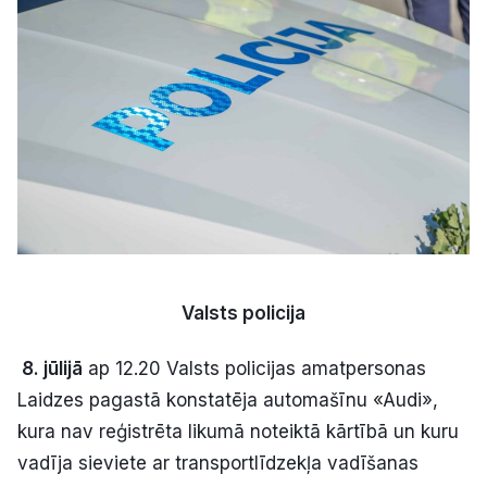
Kultūra
Bizness
Video
Vieta
Valsts policija
Sludinājumi
8. jūlijā
ap 12.20 Valsts policijas amatpersonas
Laidzes pagastā konstatēja automašīnu «Audi»,
Pasākumi
kura nav reģistrēta likumā noteiktā kārtībā un kuru
Reklāma
vadīja sieviete ar transportlīdzekļa vadīšanas