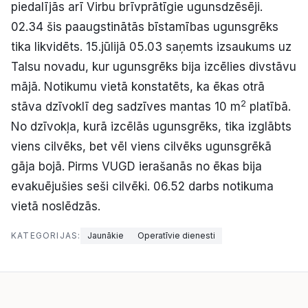
piedalījās arī Virbu brīvprātīgie ugunsdzēsēji.
02.34 šis paaugstinātās bīstamības ugunsgrēks
tika likvidēts. 15.jūlijā 05.03 saņemts izsaukums uz
Talsu novadu, kur ugunsgrēks bija izcēlies divstāvu
mājā. Notikumu vietā konstatēts, ka ēkas otrā
2
stāva dzīvoklī deg sadzīves mantas 10 m
platībā.
No dzīvokļa, kurā izcēlās ugunsgrēks, tika izglābts
viens cilvēks, bet vēl viens cilvēks ugunsgrēkā
gāja bojā. Pirms VUGD ierašanās no ēkas bija
evakuējušies seši cilvēki. 06.52 darbs notikuma
vietā noslēdzās.
KATEGORIJAS:
Jaunākie
Operatīvie dienesti