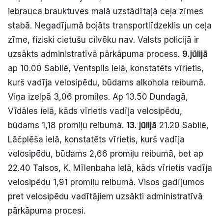
iebrauca brauktuves malā uzstādītajā ceļa zīmes
stabā. Negadījumā bojāts transportlīdzeklis un ceļa
zīme, fiziski cietušu cilvēku nav. Valsts policijā ir
uzsākts administratīvā pārkāpuma process.
9.jūlijā
ap 10.00 Sabilē, Ventspils ielā, konstatēts vīrietis,
kurš vadīja velosipēdu, būdams alkohola reibumā.
Viņa izelpā 3,06 promiles. Ap 13.50 Dundagā,
Vīdāles ielā, kāds vīrietis vadīja velosipēdu,
būdams 1,18 promiļu reibumā.
13. jūlijā
21.20 Sabilē,
Lāčplēša ielā, konstatēts vīrietis, kurš vadīja
velosipēdu, būdams 2,66 promiļu reibumā, bet ap
22.40 Talsos, K. Mīlenbaha ielā, kāds vīrietis vadīja
velosipēdu 1,91 promiļu reibumā. Visos gadījumos
pret velosipēdu vadītājiem uzsākti administratīvā
pārkāpuma procesi.