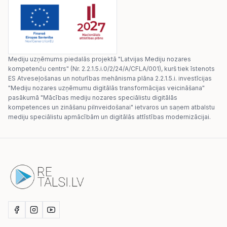
Mediju uzņēmums piedalās projektā "Latvijas Mediju nozares
kompetenču centrs" (Nr. 2.2.1.5.i.0/2/24/A/CFLA/001), kurš tiek īstenots
ES Atveseļošanas un noturības mehānisma plāna 2.2.1.5.i. investīcijas
"Mediju nozares uzņēmumu digitālās transformācijas veicināšana"
pasākumā "Mācības mediju nozares speciālistu digitālās
kompetences un zināšanu pilnveidošanai" ietvaros un saņem atbalstu
mediju speciālistu apmācībām un digitālās attīstības modernizācijai.