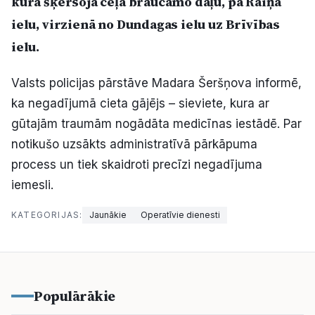
kura šķērsoja ceļa braucamo daļu, pa Raiņa
Politiskā reklāma
ielu, virzienā no Dundagas ielu uz Brīvības
ielu.
Par mums
Valsts policijas pārstāve Madara Šeršņova informē,
Kontakti
ka negadījumā cieta gājējs – sieviete, kura ar
gūtajām traumām nogādāta medicīnas iestādē. Par
Ziņo redakcijai
notikušo uzsākts administratīvā pārkāpuma
process un tiek skaidroti precīzi negadījuma
Facebook
Instagram
YouTube
iemesli.
KATEGORIJAS:
Jaunākie
Operatīvie dienesti
E-avīze
Abonē
Populārākie