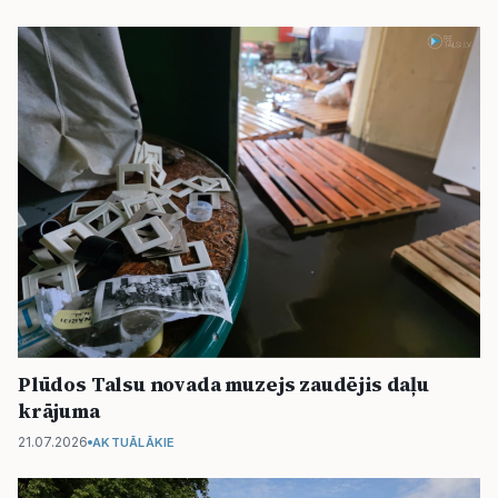
Plūdos Talsu novada muzejs zaudējis daļu
krājuma
21.07.2026
AKTUĀLĀKIE