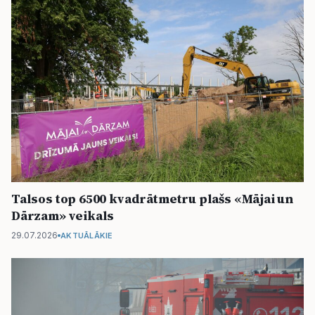
Talsos top 6500 kvadrātmetru plašs «Mājai un
Dārzam» veikals
29.07.2026
AKTUĀLĀKIE