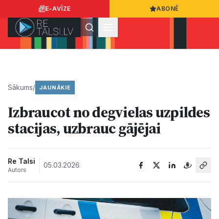
E-AVĪZE
ABONĒ
Ielogoties
Ziņo
App Store
Google Play
Sākums
/
JAUNĀKIE
Izbraucot no degvielas uzpildes
Ziņas
stacijas, uzbrauc gājējai
Sabiedrība
Re Talsi
05.03.2026
Autors
Dzīvesstils
Sports