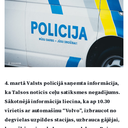
Kultūra
Bizness
Video
Vieta
4. martā Valsts policijā saņemta informācija,
Sludinājumi
ka Talsos noticis ceļu satiksmes negadījums.
Sākotnējā informācija liecina, ka ap 10.30
Pasākumi
vīrietis ar automašīnu “Volvo”, izbraucot no
degvielas uzpildes stacijas, uzbrauca gājējai,
Reklāma