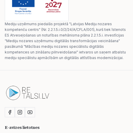
Mediju uzņēmums piedalās projektā "Latvijas Mediju nozares
kompetenču centrs" (Nr. 2.2.1.5.i.0/2/24/A/CFLA/001), kurš tiek īstenots
ES Atveseļošanas un noturības mehānisma plāna 2.2.1.5.i. investīcijas
"Mediju nozares uzņēmumu digitālās transformācijas veicināšana"
pasākumā "Mācības mediju nozares speciālistu digitālās
kompetences un zināšanu pilnveidošanai" ietvaros un saņem atbalstu
mediju speciālistu apmācībām un digitālās attīstības modernizācijai.
E-avīzes lietotnes