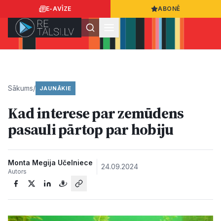
E-AVĪZE
ABONĒ
Ielogoties
Ziņo
App Store
Google Play
Sākums
/
JAUNĀKIE
Kad interese par zemūdens
Ziņas
pasauli pārtop par hobiju
Sabiedrība
Monta Megija Učelniece
24.09.2024
Autors
Dzīvesstils
Sports