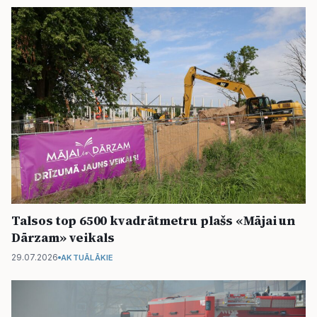
Talsos top 6500 kvadrātmetru plašs «Mājai un
Dārzam» veikals
29.07.2026
AKTUĀLĀKIE