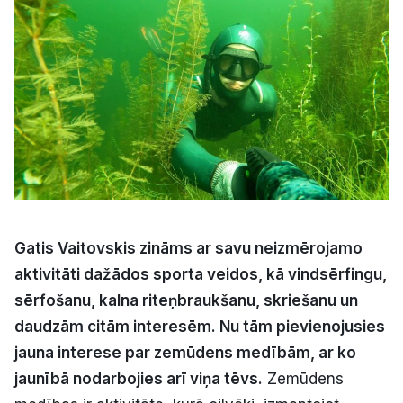
Kultūra
Bizness
Video
Vieta
Gatis Vaitovskis zināms ar savu neizmērojamo
aktivitāti dažādos sporta veidos, kā vindsērfingu,
Sludinājumi
sērfošanu, kalna riteņbraukšanu, skriešanu un
daudzām citām interesēm. Nu tām pievienojusies
Pasākumi
jauna interese par zemūdens medībām, ar ko
jaunībā nodarbojies arī viņa tēvs.
Zemūdens
Reklāma