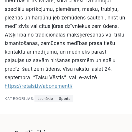
medības ir aktivitāte, kurā cilvēki, izmantojot
Politiskā reklāma
speciālu aprīkojumu, piemēram, masku, trubiņu,
pleznas un harpūnu jeb zemūdens šauteni, nirst un
Par mums
medī zivis vai citus jūras dzīvniekus zem ūdens.
Atšķirībā no tradicionālās makšķerēšanas vai tīklu
Kontakti
izmantošanas, zemūdens medības prasa tiešu
kontaktu ar medījumu, un mednieks parasti
Ziņo redakcijai
paļaujas uz savām niršanas prasmēm un spēju
precīzi šaut zem ūdens. Visu rakstu lasiet 24.
Facebook
Instagram
YouTube
septembra “Talsu Vēstīs” vai e-avīzē
https://retalsi.lv/abonementi/
E-avīze
Abonē
KATEGORIJAS:
Jaunākie
Sports