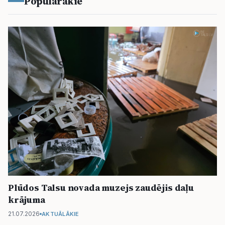
Populārākie
Plūdos Talsu novada muzejs zaudējis daļu
krājuma
21.07.2026
AKTUĀLĀKIE