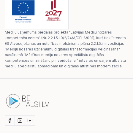
Mediju uzņēmums piedalās projektā "Latvijas Mediju nozares
kompetenču centrs" (Nr. 2.2.1.5.i.0/2/24/A/CFLA/001), kurš tiek īstenots
ES Atveseļošanas un noturības mehānisma plāna 2.2.1.5.i. investīcijas
"Mediju nozares uzņēmumu digitālās transformācijas veicināšana"
pasākumā "Mācības mediju nozares speciālistu digitālās
kompetences un zināšanu pilnveidošanai" ietvaros un saņem atbalstu
mediju speciālistu apmācībām un digitālās attīstības modernizācijai.