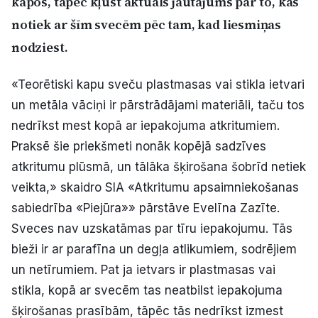
kapos, tāpēc kļūst aktuāls jautājums par to, kas
Politiskā reklāma
notiek ar šīm svecēm pēc tam, kad liesmiņas
nodziest.
Par mums
«Teorētiski kapu sveču plastmasas vai stikla ietvari
Kontakti
un metāla vāciņi ir pārstrādājami materiāli, taču tos
nedrīkst mest kopā ar iepakojuma atkritumiem.
Ziņo redakcijai
Praksē šie priekšmeti nonāk kopējā sadzīves
atkritumu plūsmā, un tālāka šķirošana šobrīd netiek
Facebook
Instagram
YouTube
veikta,» skaidro SIA «Atkritumu apsaimniekošanas
sabiedrība «Piejūra»» pārstāve Evelīna Zazīte.
E-avīze
Abonē
Sveces nav uzskatāmas par tīru iepakojumu. Tās
bieži ir ar parafīna un degļa atlikumiem, sodrējiem
un netīrumiem. Pat ja ietvars ir plastmasas vai
stikla, kopā ar svecēm tas neatbilst iepakojuma
šķirošanas prasībām, tāpēc tās nedrīkst izmest