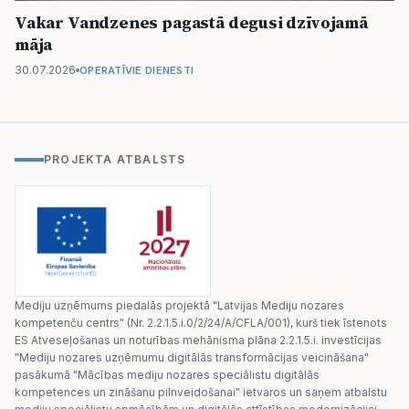
Vakar Vandzenes pagastā degusi dzīvojamā
māja
30.07.2026
OPERATĪVIE DIENESTI
PROJEKTA ATBALSTS
Mediju uzņēmums piedalās projektā "Latvijas Mediju nozares
kompetenču centrs" (Nr. 2.2.1.5.i.0/2/24/A/CFLA/001), kurš tiek īstenots
ES Atveseļošanas un noturības mehānisma plāna 2.2.1.5.i. investīcijas
"Mediju nozares uzņēmumu digitālās transformācijas veicināšana"
pasākumā "Mācības mediju nozares speciālistu digitālās
kompetences un zināšanu pilnveidošanai" ietvaros un saņem atbalstu