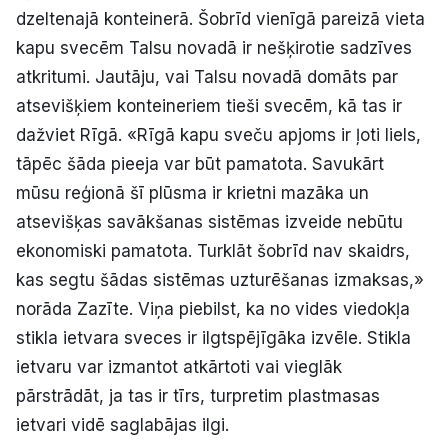
dzeltenajā konteinerā. Šobrīd vienīgā pareizā vieta
kapu svecēm Talsu novadā ir nešķirotie sadzīves
atkritumi. Jautāju, vai Talsu novadā domāts par
atsevišķiem konteineriem tieši svecēm, kā tas ir
dažviet Rīgā. «Rīgā kapu sveču apjoms ir ļoti liels,
tāpēc šāda pieeja var būt pamatota. Savukārt
mūsu reģionā šī plūsma ir krietni mazāka un
atsevišķas savākšanas sistēmas izveide nebūtu
ekonomiski pamatota. Turklāt šobrīd nav skaidrs,
kas segtu šādas sistēmas uzturēšanas izmaksas,»
norāda Zazīte. Viņa piebilst, ka no vides viedokļa
stikla ietvara sveces ir ilgtspējīgāka izvēle. Stikla
ietvaru var izmantot atkārtoti vai vieglāk
pārstrādāt, ja tas ir tīrs, turpretim plastmasas
ietvari vidē saglabājas ilgi.