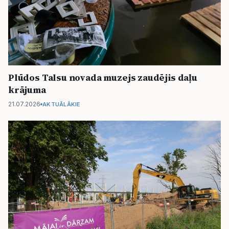
Plūdos Talsu novada muzejs zaudējis daļu
krājuma
21.07.2026
AKTUĀLĀKIE