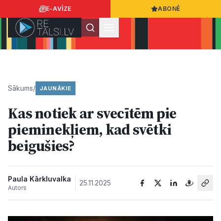
E-AVĪZE
ABONĒ
Ielogoties
Ziņo
App Store
Google Play
Sākums
/
JAUNĀKIE
Kas notiek ar svecītēm pie
Ziņas
pieminekļiem, kad svētki
beigušies?
Sabiedrība
Dzīvesstils
Paula Kārkluvalka
25.11.2025
Autors
Sports