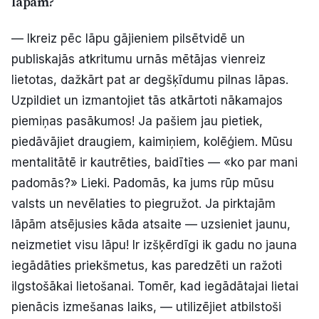
lāpām?
— Ikreiz pēc lāpu gājieniem pilsētvidē un
publiskajās atkritumu urnās mētājas vienreiz
lietotas, dažkārt pat ar degšķīdumu pilnas lāpas.
Uzpildiet un izmantojiet tās atkārtoti nākamajos
piemiņas pasākumos! Ja pašiem jau pietiek,
piedāvājiet draugiem, kaimiņiem, kolēģiem. Mūsu
mentalitātē ir kautrēties, baidīties — «ko par mani
padomās?» Lieki. Padomās, ka jums rūp mūsu
valsts un nevēlaties to piegružot. Ja pirktajām
lāpām atsējusies kāda atsaite — uzsieniet jaunu,
neizmetiet visu lāpu! Ir izšķērdīgi ik gadu no jauna
iegādāties priekšmetus, kas paredzēti un ražoti
ilgstošākai lietošanai. Tomēr, kad iegādātajai lietai
pienācis izmešanas laiks, — utilizējiet atbilstoši