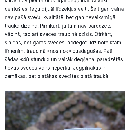
kuras nav piemērotas ilgai degšanai. Cilvēki
centušies, ieguldījuši līdzekļus velti. Šeit gan vaina
nav pašā sveču kvalitātē, bet gan neveiksmīgā
trauka dizainā. Pirmkārt, ja tām nav paredzēts
vāciņš, tad arī sveces trauciņā dzisīs. Otrkārt,
slaidas, bet garas sveces, nodegot līdz noteiktam
līmenim, trauciņā «nosmok» pusdegušas. Pati
šādas «48 stundu» un vairāk degšanai paredzētās
tievās sveces vairs nepērku. Jēgpilnākas ir
zemākas, bet platākas svecītes platā traukā.