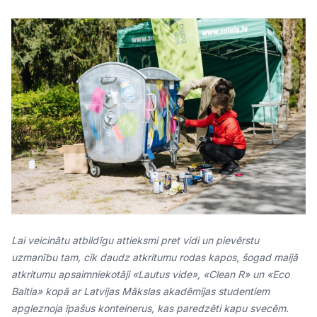
Lai veicinātu atbildīgu attieksmi pret vidi un pievērstu
uzmanību tam, cik daudz atkritumu rodas kapos, šogad maijā
atkritumu apsaimniekotāji «Lautus vide», «Clean R» un «Eco
Baltia» kopā ar Latvijas Mākslas akadēmijas studentiem
apgleznoja īpašus konteinerus, kas paredzēti kapu svecēm.