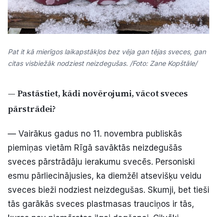
Pat it kā mierīgos laikapstākļos bez vēja gan tējas sveces, gan
citas visbiežāk nodziest neizdegušas. /Foto: Zane Kopštāle/
— Pastāstiet, kādi novērojumi, vācot sveces
pārstrādei?
— Vairākus gadus no 11. novembra publiskās
piemiņas vietām Rīgā savāktās neizdegušās
sveces pārstrādāju ierakumu svecēs. Personiski
esmu pārliecinājusies, ka diemžēl atsevišķu veidu
sveces bieži nodziest neizdegušas. Skumji, bet tieši
tās garākās sveces plastmasas trauciņos ir tās,