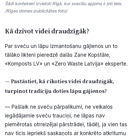
Šādi konteineri izvietoti Rīgā, kur svecīšu apjoms ir ļoti liels.
/Rīgas domes publicitātes foto/
Kā dzīvot videi draudzīgāk?
Par sveču un lāpu izmantošanu gājienos un to
tālāko likteni pieredzē dalās Zane Kopštāle,
«Komposts LV» un «Zero Waste Latvija» eksperte.
— Pastāstiet,
kā
rīkoties videi draudzīgāk,
turpinot tradīciju doties lāpu gājienos?
— Pašlaik ne sveču pārpalikumi, ne veikalos
iegādājamie sveču trauciņi, ne lāpas nav
piemērotas otrreizējai pārstrādei, tādēļ, ja vien tas
nav ticis iepriekš saskaņots ar konkrēto atkritumu