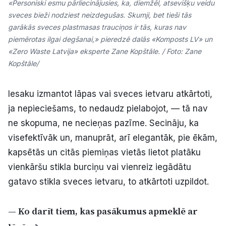
«Personiski esmu pārliecinājusies, ka, diemžēl, atsevišķu veidu
sveces bieži nodziest neizdegušas. Skumji, bet tieši tās
garākās sveces plastmasas trauciņos ir tās, kuras nav
piemērotas ilgai degšanai,» pieredzē dalās «Komposts LV» un
«Zero Waste Latvija» eksperte Zane Kopštāle. / Foto: Zane
Kopštāle/
Iesaku izmantot lāpas vai sveces ietvaru atkārtoti,
ja nepieciešams, to nedaudz pielabojot, — tā nav
ne skopuma, ne necieņas pazīme. Secināju, ka
visefektīvāk un, manuprāt, arī elegantāk, pie ēkām,
kapsētās un citās piemiņas vietās lietot platāku
vienkāršu stikla burciņu vai vienreiz iegādātu
gatavo stikla sveces ietvaru, to atkārtoti uzpildot.
— Ko darīt tiem, kas pasākumus apmeklē ar