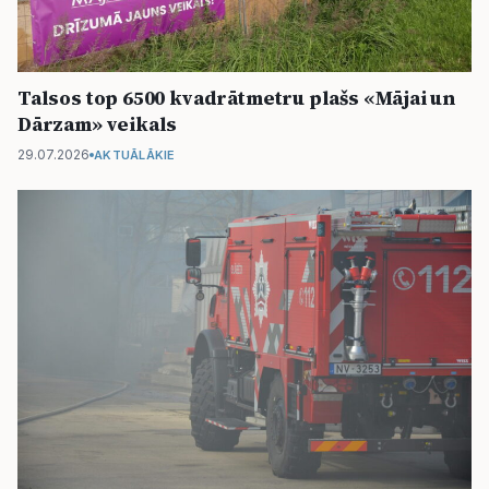
Talsos top 6500 kvadrātmetru plašs «Mājai un
Dārzam» veikals
29.07.2026
AKTUĀLĀKIE