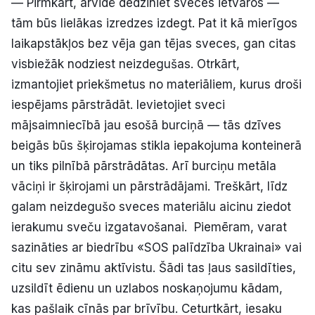
— Pirmkārt, ārvidē dedziniet sveces ietvaros —
tām būs lielākas izredzes izdegt. Pat it kā mierīgos
laikapstākļos bez vēja gan tējas sveces, gan citas
visbiežāk nodziest neizdegušas. Otrkārt,
izmantojiet priekšmetus no materiāliem, kurus droši
iespējams pārstrādāt. Ievietojiet sveci
mājsaimniecībā jau esošā burciņā — tās dzīves
beigās būs šķirojamas stikla iepakojuma konteinerā
un tiks pilnībā pārstrādātas. Arī burciņu metāla
vāciņi ir šķirojami un pārstrādājami. Treškārt, līdz
galam neizdegušo sveces materiālu aicinu ziedot
ierakumu sveču izgatavošanai. Piemēram, varat
sazināties ar biedrību «SOS palīdzība Ukrainai» vai
citu sev zināmu aktīvistu. Šādi tas ļaus sasildīties,
uzsildīt ēdienu un uzlabos noskaņojumu kādam,
kas pašlaik cīnās par brīvību. Ceturtkārt, iesaku