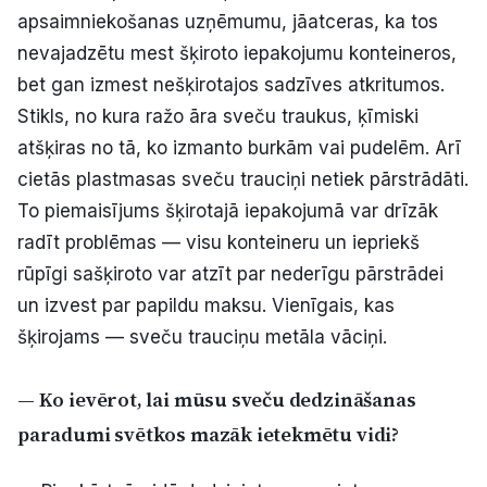
apsaimniekošanas uzņēmumu, jāatceras, ka tos
nevajadzētu mest šķiroto iepakojumu konteineros,
bet gan izmest nešķirotajos sadzīves atkritumos.
Stikls, no kura ražo āra sveču traukus, ķīmiski
atšķiras no tā, ko izmanto burkām vai pudelēm. Arī
cietās plastmasas sveču trauciņi netiek pārstrādāti.
To piemaisījums šķirotajā iepakojumā var drīzāk
radīt problēmas — visu konteineru un iepriekš
rūpīgi sašķiroto var atzīt par nederīgu pārstrādei
un izvest par papildu maksu. Vienīgais, kas
šķirojams — sveču trauciņu metāla vāciņi.
— Ko ievērot, lai mūsu sveču dedzināšanas
paradumi svētkos mazāk ietekmētu vidi?