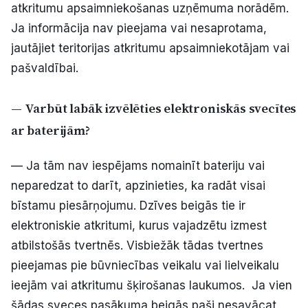
atkritumu apsaimniekošanas uzņēmuma norādēm.
Ja informācija nav pieejama vai nesaprotama,
jautājiet teritorijas atkritumu apsaimniekotājam vai
pašvaldībai.
— Varbūt labāk izvēlēties elektroniskās svecītes
ar baterijām?
— Ja tām nav iespējams nomainīt bateriju vai
neparedzat to darīt, apzinieties, ka radāt visai
bīstamu piesārņojumu. Dzīves beigās tie ir
elektroniskie atkritumi, kurus vajadzētu izmest
atbilstošās tvertnēs. Visbiežāk tādas tvertnes
pieejamas pie būvniecības veikalu vai lielveikalu
ieejām vai atkritumu šķirošanas laukumos. Ja vien
šādas sveces pasākuma beigās paši nesavācat,