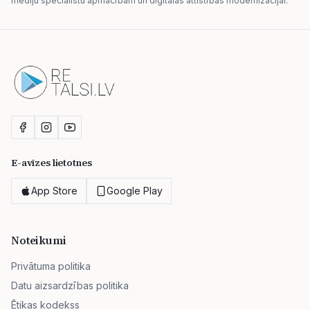
mediju speciālistu apmācībām un digitālās attīstības modernizācijai.
E-avīzes lietotnes
App Store
Google Play
Noteikumi
Privātuma politika
Datu aizsardzības politika
Ētikas kodekss