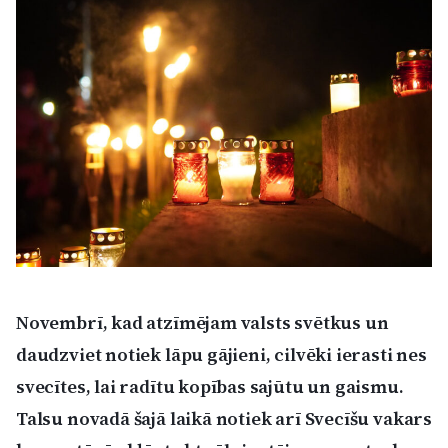
Kultūra
Bizness
Video
Vieta
Sludinājumi
Novembrī, kad atzīmējam valsts svētkus un
daudzviet notiek lāpu gājieni, cilvēki ierasti nes
Pasākumi
svecītes, lai radītu kopības sajūtu un gaismu.
Talsu novadā šajā laikā notiek arī Svecīšu vakars
Reklāma