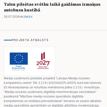
Talsu pilsētas svētku laikā gaidāmas izmaiņas
autobusu kustībā
29.07.2026
BIZNESS
PROJEKTA ATBALSTS
Mediju uzņēmums piedalās projektā "Latvijas Mediju nozares
kompetenču centrs" (Nr. 2.2.1.5.i.0/2/24/A/CFLA/001), kurš tiek īstenots
ES Atveseļošanas un noturības mehānisma plāna 2.2.1.5.i. investīcijas
"Mediju nozares uzņēmumu digitālās transformācijas veicināšana"
pasākumā "Mācības mediju nozares speciālistu digitālās
kompetences un zināšanu pilnveidošanai" ietvaros un saņem atbalstu
mediju speciālistu apmācībām un digitālās attīstības modernizācijai.