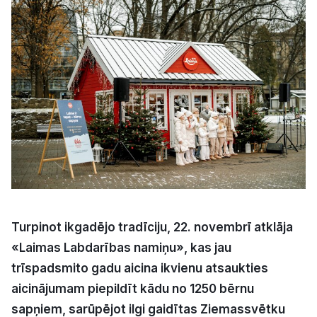
Kultūra
Bizness
Video
Vieta
Sludinājumi
Turpinot ikgadējo tradīciju, 22. novembrī atklāja
«Laimas Labdarības namiņu»
,
kas jau
Pasākumi
trīspadsmito gadu aicina ikvienu atsaukties
aicinājumam piepildīt kādu no 1250 bērnu
Reklāma
sapņiem, sarūpējot ilgi gaidītas Ziemassvētku