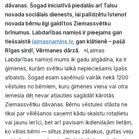
dāvanas. Šogad iniciatīvā piedalās arī Talsu
Politiskā reklāma
novada sociālais dienests, lai palīdzētu īstenot
Par mums
novada bērnu ilgi gaidītos Ziemassvētku
brīnumus.
Labdarības namiņš ir pieejams gan
Kontakti
tiešsaistē
laimasnamins.lv
, gan klātienē – pašā
Rīgas sirdī, Vērmanes dārzā.
«Laimas
Ziņo redakcijai
Labdarības namiņš mums ik gadu atgādina, ka ir
ģimenes, kurām svētku laikā nepieciešams īpašs
atbalsts. Šogad esam saņēmuši vairāk nekā 1200
Facebook
Instagram
YouTube
vēstules no bērniem, kuru ģimenes viena vai otra
iemesla dēļ nevar atļauties sagādāt kārotās
E-avīze
Abonē
Ziemassvētku dāvanas. Bērnu vēstules stāsta ne
tikai par vēlēšanos saņemt kādu skaistu rotaļlietu
vai jaunu ierīci, bet arī pavisam ikdienišķām lietām,
ko vēlas bērni — siltus ziemas zābakus, gultas veļu