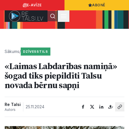
E-AVĪZE
ABONĒ
Ielogoties
Ziņo
App Store
Google Play
Sākums
/
DZĪVESSTILS
«Laimas Labdarības namiņā»
Ziņas
šogad tiks piepildīti Talsu
novada bērnu sapņi
Sabiedrība
Dzīvesstils
Re Talsi
25.11.2024
Autors
Sports