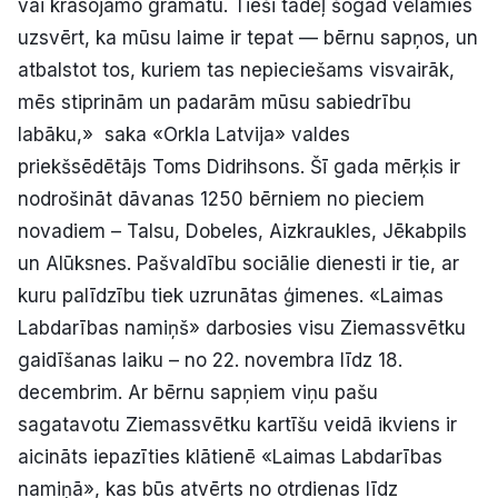
vai krāsojamo grāmatu. Tieši tādēļ šogad vēlamies
uzsvērt, ka mūsu laime ir tepat — bērnu sapņos, un
atbalstot tos, kuriem tas nepieciešams visvairāk,
mēs stiprinām un padarām mūsu sabiedrību
labāku,» saka «Orkla Latvija» valdes
priekšsēdētājs Toms Didrihsons. Šī gada mērķis ir
nodrošināt dāvanas 1250 bērniem no pieciem
novadiem – Talsu, Dobeles, Aizkraukles, Jēkabpils
un Alūksnes. Pašvaldību sociālie dienesti ir tie, ar
kuru palīdzību tiek uzrunātas ģimenes. «Laimas
Labdarības namiņš» darbosies visu Ziemassvētku
gaidīšanas laiku – no 22. novembra līdz 18.
decembrim. Ar bērnu sapņiem viņu pašu
sagatavotu Ziemassvētku kartīšu veidā ikviens ir
aicināts iepazīties klātienē «Laimas Labdarības
namiņā», kas būs atvērts no otrdienas līdz