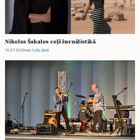
Nikolas Šakales ceļš žurnālistikā
10.07.2026
AKTUĀLĀKIE