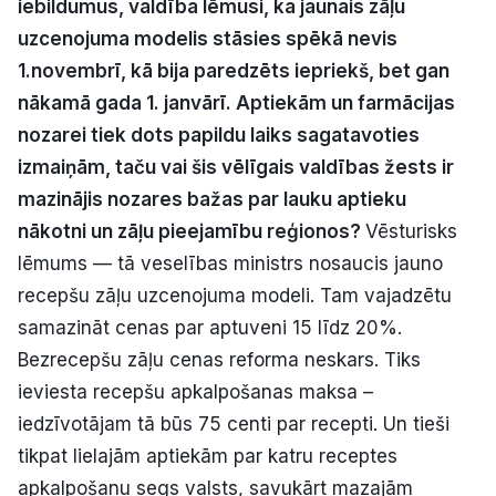
iebildumus, valdība lēmusi, ka jaunais zāļu
Politiskā reklāma
uzcenojuma modelis stāsies spēkā nevis
1.novembrī, kā bija paredzēts iepriekš, bet gan
Par mums
nākamā gada 1. janvārī. Aptiekām un farmācijas
nozarei tiek dots papildu laiks sagatavoties
Kontakti
izmaiņām, taču vai šis vēlīgais valdības žests ir
Ziņo redakcijai
mazinājis nozares bažas par lauku aptieku
nākotni un zāļu pieejamību reģionos?
Vēsturisks
lēmums — tā veselības ministrs nosaucis jauno
Facebook
Instagram
YouTube
recepšu zāļu uzcenojuma modeli. Tam vajadzētu
samazināt cenas par aptuveni 15 līdz 20%.
E-avīze
Abonē
Bezrecepšu zāļu cenas reforma neskars. Tiks
ieviesta recepšu apkalpošanas maksa –
iedzīvotājam tā būs 75 centi par recepti. Un tieši
tikpat lielajām aptiekām par katru receptes
apkalpošanu segs valsts, savukārt mazajām