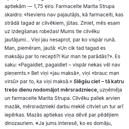
aptiekām — 1,75 eiro. Farmaceite Marita Strupa
skaidro: «Neviens nav pajautājis, kā farmaceiti, kas
strādā tagad ar cilvēkiem, jūtas. Ziniet, mēs esam
uz izdegšanas robežas! Mums tie cilvēku
jautājumi… Viņi jau nesaprot, par ko vispār runā.
Man, piemēram, jautā: «Un cik tad tagad es
maksāju par to recepti?! Kur man te parādās?». Es
saku: «Pagaidiet, pagaidiet – vispār nekas vēl nav
pieņemts.» Bet viņi «jau maksā», viņi «brauc man
virsū» par to, ka viņi maksā.»
Slēgšu ciet – tā katru
trešo dienu nodomājot mērsradzniece,
uzņēmēja
un farmaceite Marita Strupa. Cilvēku paliek arvien
mazāk, mērsradznieki darbu meklē citviet un tur arī
iepērkas. Mazās aptiekas viņa dēvē par pēdējiem
dinozauriem.
«
Ja jums interesē, ko es domāju,