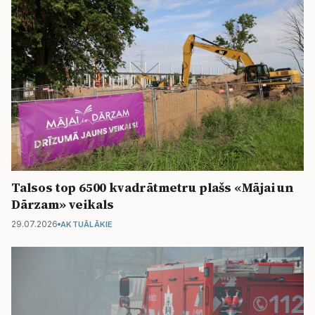
Talsos top 6500 kvadrātmetru plašs «Mājai un
Dārzam» veikals
29.07.2026
AKTUĀLĀKIE