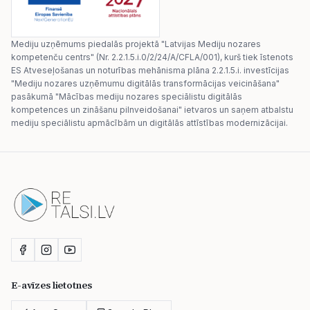
Mediju uzņēmums piedalās projektā "Latvijas Mediju nozares
kompetenču centrs" (Nr. 2.2.1.5.i.0/2/24/A/CFLA/001), kurš tiek īstenots
ES Atveseļošanas un noturības mehānisma plāna 2.2.1.5.i. investīcijas
"Mediju nozares uzņēmumu digitālās transformācijas veicināšana"
pasākumā "Mācības mediju nozares speciālistu digitālās
kompetences un zināšanu pilnveidošanai" ietvaros un saņem atbalstu
mediju speciālistu apmācībām un digitālās attīstības modernizācijai.
E-avīzes lietotnes