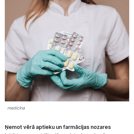
Kultūra
Bizness
Video
Vieta
Sludinājumi
medicīna
Pasākumi
Reklāma
Ņemot vērā aptieku un farmācijas nozares