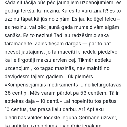
kāda situācija būs pēc jaunajiem uzcenojumiem, es
godīgi teikšu, ka nezinu. Kā es to varu zināt?! Es to
uzzinu tāpat kā jūs no ziņām. Es jau kolēģei teicu –
es nezinu, vai pēc jaunā gada mums divām algām
sanāks. Es to nezinu! Tad jau redzēsim,» saka
faramaceite. Zāles tiešām dārgas — par to pat
neesot jautājums, jo farmaceiti ik nedēļu piedzīvo,
ka lieltirgotāji maksu arvien ceļ. Tikmēr aptieku
uzcenojumi, ko tagad mazinās, nav mainīti no
deviņdesmitajiem gadiem. Lūk piemērs:
«Kompensējamais medikaments … no lieltirgotavas
36 centiņi. Mēs varam pārdot pa 53 centiem. Tā ir
aptiekas daļa – 10 centi.» Lai nopelnītu tos pašus
10 centus, tas prasa lielu darbu. Arī Aptieku
biedrības valdes locekle Ingūna Ģērmane uzsver,
ka aptieku uzcenojums ir vienīgie ienākumi