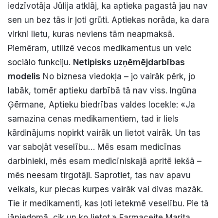
iedzīvotāja Jūlija atklāj, ka aptieka pagastā jau nav
sen un bez tās ir ļoti grūti. Aptiekas norāda, ka dara
virkni lietu, kuras neviens tām neapmaksā.
Piemēram, utilizē vecos medikamentus un veic
sociālo funkciju.
Netipisks uzņēmējdarbības
modelis
No biznesa viedokļa – jo vairāk pērk, jo
labāk, tomēr aptieku darbībā tā nav viss. Ingūna
Ģērmane, Aptieku biedrības valdes locekle: «Ja
samazina cenas medikamentiem, tad ir liels
kārdinājums nopirkt vairāk un lietot vairāk. Un tas
var sabojāt veselību… Mēs esam medicīnas
darbinieki, mēs esam medicīniskajā apritē iekšā –
mēs neesam tirgotāji. Saprotiet, tas nav apavu
veikals, kur piecas kurpes vairāk vai divas mazāk.
Tie ir medikamenti, kas ļoti ietekmē veselību. Pie tā
jāpiedomā, cik un ko lietot.» Farmaceite Marita