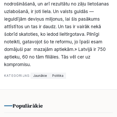
nodrošināšanā, un arī rezultātu no zāļu lietošanas
uzlabošanā, ir ļoti liela. Un valsts guldās —
ieguldījām deviņus miljonus, lai šis pasākums
attīstītos un tas ir daudz. Un tas ir vairāk nekā
šobrīd skatoties, ko iedod lieltirgotava. Pilnīgi
noteikti, gatavojot šo te reformu, jo īpaši esam
domājuši par mazajām aptiekām.» Latvijā ir 750
aptieku, 60 no tām filiāles. Tās vēl cer uz
kompromisu.
KATEGORIJAS:
Jaunākie
Politika
Populārākie