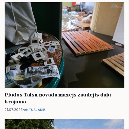
Plūdos Talsu novada muzejs zaudējis daļu
krājuma
21.07.2026
AKTUĀLĀKIE