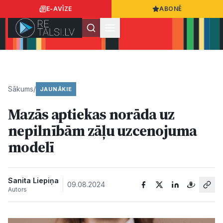
E-AVĪZE
ABONĒ
Ielogoties
Ziņo
App Store
Google Play
Sākums
/
JAUNĀKIE
Mazās aptiekas norāda uz
Ziņas
nepilnībām zāļu uzcenojuma
modelī
Sabiedrība
Dzīvesstils
Sanita Liepiņa
09.08.2024
Autors
Sports