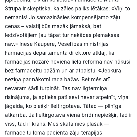
Strupa ir skeptiska, ka zāles paliks lētākas: «Viņi to
nemanīs! Jo samazināsies kompensējamo zāļu
cenas – valstij būs mazāk jāmaksā, bet
iedzīvotājiem jau tāpat tur nekādas piemaksas
nav.» Inese Kaupere, Veselības ministrijas
Farmācijas departamenta direktore atklāj, ka
farmācijas nozarē neviena liela reforma nav nākusi
bez farmaceitu bažām un ar atbalstu. «Jebkura
neziņa par nākotni rada bažas. Bet mēs arī
nevaram šādi turpināt. Tas nav ilgtermiņa
risinājums, ja aptieka pati sevi nevar atpelnīt, viņai
jāgaida, ko piešķir lieltirgotava. Tātad — pilnīga
atkarība. Ja lieltirgotava vienā brīdī nepiešķir, tad ir
viss, tad ir krahs. Mēs skatāmies plašāk —
farmaceitu loma pacienta zāļu terapijas