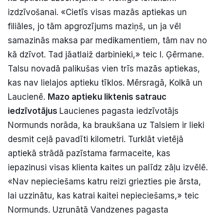
izdzīvošanai. «Cietīs visas mazās aptiekas un
filiāles, jo tām apgrozījums maziņš, un ja vēl
samazinās maksa par medikamentiem, tām nav no
kā dzīvot. Tad jāatlaiž darbinieki,» teic I. Ģērmane.
Talsu novadā palikušas vien trīs mazās aptiekas,
kas nav lielajos aptieku tīklos. Mērsragā, Kolkā un
Laucienē.
Mazo aptieku liktenis satrauc
iedzīvotājus
Laucienes pagasta iedzīvotājs
Normunds norāda, ka braukšana uz Talsiem ir lieki
desmit ceļā pavadīti kilometri. Turklāt vietējā
aptiekā strādā pazīstama farmaceite, kas
iepazinusi visas klienta kaites un palīdz zāļu izvēlē.
«Nav nepieciešams katru reizi griezties pie ārsta,
lai uzzinātu, kas katrai kaitei nepieciešams,» teic
Normunds. Uzrunātā Vandzenes pagasta