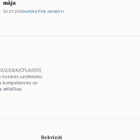
māja
30.07.2026
OPERATĪVIE DIENESTI
i.0/2/24/A/CFLA/001),
diju nozares uzņēmumu
lās kompetences un
 attīstības
Rekvizīti