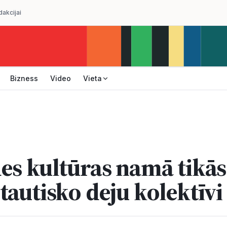
dakcijai
Bizness
Video
Vieta
es kultūras namā tikās
tautisko deju kolektīvi