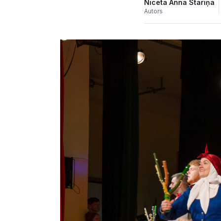
Niceta Anna Stariņa
Autors