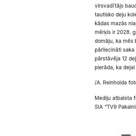
virsvadītājs baud
tautisko deju kol
kādas mazās nia
mērķis ir 2028. 
domāju, ka mēs 
pārliecināti sak
pārstāvēja 12 dej
pierāda, ka deja
/A. Reinholda fot
Mediju atbalsta f
SIA “TV9 Pakaln