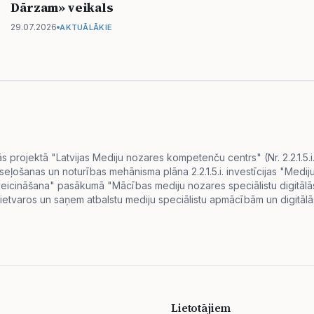
Dārzam» veikals
29.07.2026
AKTUĀLĀKIE
projektā "Latvijas Mediju nozares kompetenču centrs" (Nr. 2.2.1.5.
eseļošanas un noturības mehānisma plāna 2.2.1.5.i. investīcijas "Me
s veicināšana" pasākumā "Mācības mediju nozares speciālistu digitā
ietvaros un saņem atbalstu mediju speciālistu apmācībām un digitālās
Lietotājiem