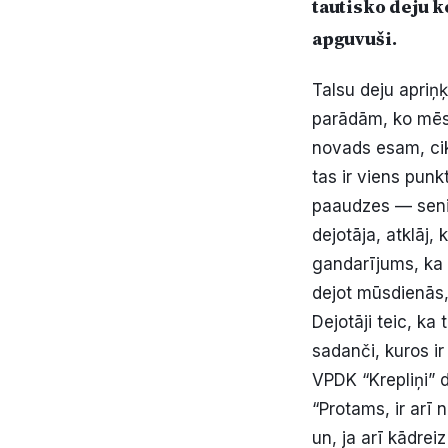
tautisko deju k
apguvuši.
Talsu deju apriņķ
parādām, ko mēs
novads esam, ci
tas ir viens pun
paaudzes — senio
dejotāja, atklāj,
gandarījums, ka s
dejot mūsdienās,
Dejotāji teic, ka
sadanči, kuros ir
VPDK “Krepliņi” 
“Protams, ir arī 
un, ja arī kādrei