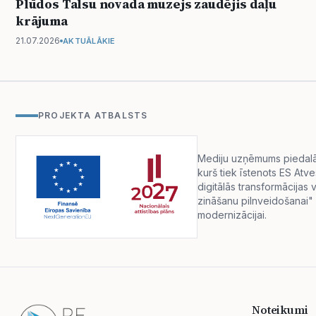
Plūdos Talsu novada muzejs zaudējis daļu
krājuma
21.07.2026
AKTUĀLĀKIE
PROJEKTA ATBALSTS
Mediju uzņēmums piedalās 
kurš tiek īstenots ES Atv
digitālās transformācija
zināšanu pilnveidošanai" 
modernizācijai.
Noteikumi