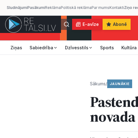
Sludinājumi
Pasākumi
Reklāma
Politiskā reklāma
Par mums
Kontakti
Ziņo re
E-avīze
Abonē
Ziņas
Sabiedrība
Dzīvesstils
Sports
Kultūra
Sākums
/
JAUNĀKIE
Pastend
novada 