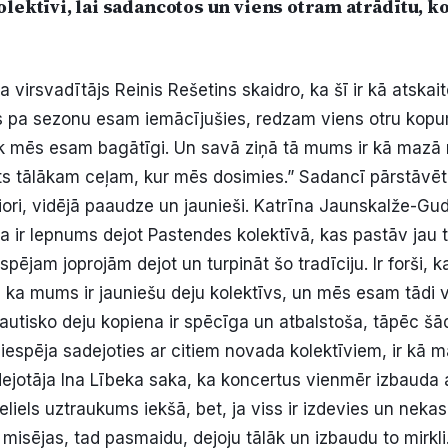
olektīvi, lai sadancotos un viens otram atrādītu, k
a virsvadītājs Reinis Rešetins skaidro, ka šī ir kā atskai
 pa sezonu esam iemācījušies, redzam viens otru ko
k mēs esam bagātīgi. Un savā ziņā tā mums ir kā mazā
kts tālākam ceļam, kur mēs dosimies.” Sadancī pārstāvēta
ri, vidējā paaudze un jaunieši. Katrīna Jaunskalže-Gud
 ka ir lepnums dejot Pastendes kolektīvā, kas pastāv jau t
pējam joprojām dejot un turpināt šo tradīciju. Ir forši, 
 ka mums ir jauniešu deju kolektīvs, un mēs esam tādi v
 tautisko deju kopiena ir spēcīga un atbalstoša, tāpēc š
 iespēja sadejoties ar citiem novada kolektīviem, ir kā m
dejotāja Ina Lībeka saka, ka koncertus vienmēr izbauda a
neliels uztraukums iekšā, bet, ja viss ir izdevies un neka
z misējas, tad pasmaidu, dejoju tālāk un izbaudu to mirkli.