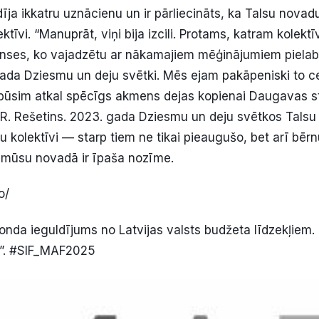
īja ikkatru uznācienu un ir pārliecināts, ka Talsu novad
ektīvi. “Manuprāt, viņi bija izcili. Protams, katram kolektī
nses, ko vajadzētu ar nākamajiem mēģinājumiem pielab
gada Dziesmu un deju svētki. Mēs ejam pakāpeniski to ce
būsim atkal spēcīgs akmens dejas kopienai Daugavas s
a R. Rešetins. 2023. gada Dziesmu un deju svētkos Tal
u kolektīvi — starp tiem ne tikai pieaugušo, bet arī bērn
i mūsu novadā ir īpaša nozīme.
o/
onda ieguldījums no Latvijas valsts budžeta līdzekļiem. 
i”. #SIF_MAF2025