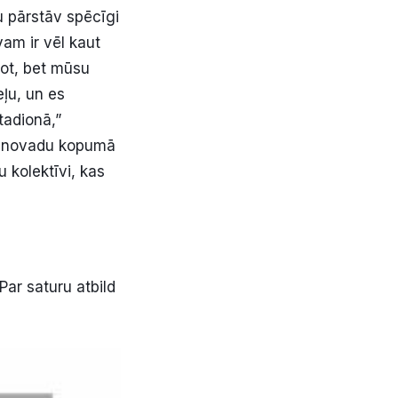
u pārstāv spēcīgi
vam ir vēl kaut
ot, bet mūsu
ļu, un es
tadionā,”
su novadu kopumā
u kolektīvi, kas
Par saturu atbild