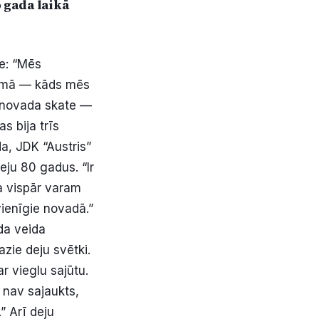
o gada laikā
te: “Mēs
pumā — kāds mēs
 novada skate —
s bija trīs
a, JDK “Austris”
eju 80 gadus. “Ir
ka vispār varam
ienīgie novadā.”
āda veida
azie deju svētki.
r vieglu sajūtu.
s nav sajaukts,
” Arī deju