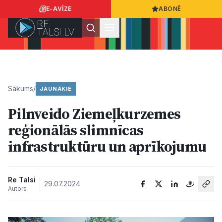
E-AVĪZE
ABONĒ
Ielogoties
Ziņo
App Store
Google Play
Sākums
/
JAUNĀKIE
Pilnveido Ziemeļkurzemes
Ziņas
reģionālās slimnīcas
infrastruktūru un aprīkojumu
Sabiedrība
Dzīvesstils
Re Talsi
29.07.2024
Autors
Sports