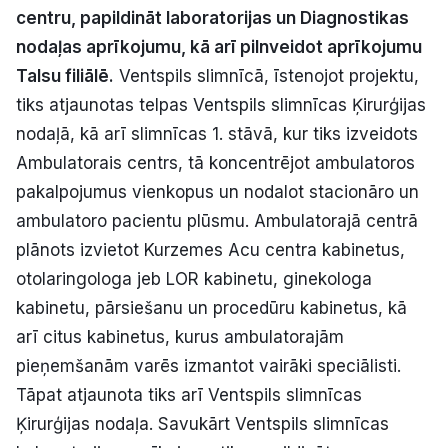
centru, papildināt laboratorijas un Diagnostikas
Politiskā reklāma
nodaļas aprīkojumu, kā arī pilnveidot aprīkojumu
Par mums
Talsu filiālē.
Ventspils slimnīcā, īstenojot projektu,
tiks atjaunotas telpas Ventspils slimnīcas Ķirurģijas
Kontakti
nodaļā, kā arī slimnīcas 1. stāvā, kur tiks izveidots
Ambulatorais centrs, tā koncentrējot ambulatoros
Ziņo redakcijai
pakalpojumus vienkopus un nodalot stacionāro un
ambulatoro pacientu plūsmu. Ambulatorajā centrā
plānots izvietot Kurzemes Acu centra kabinetus,
Facebook
Instagram
YouTube
otolaringologa jeb LOR kabinetu, ginekologa
kabinetu, pārsiešanu un procedūru kabinetus, kā
E-avīze
Abonē
arī citus kabinetus, kurus ambulatorajām
pieņemšanām varēs izmantot vairāki speciālisti.
Tāpat atjaunota tiks arī Ventspils slimnīcas
Ķirurģijas nodaļa. Savukārt Ventspils slimnīcas