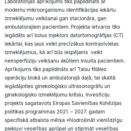
Laboratorijas aprīkojums tiks papildināts ar
modernu mikroorganismu identifikācijas iekārtu
izmeklējumu veikšanai gan stacionāra, gan
ambulatorajiem pacientiem. Projekta ietvaros tiks
iegādāts arī bolus injektors datortomogrāfijas (CT)
iekārtai, kas ļaus veikt precīzākus kontrastvielas
izmeklējumus, kā arī būs iespējams veikt
neiroperfūziju veikšanu akūtiem insulta pacientiem.
Aprīkojums tiks papildināts arī Talsu filiāles
operāciju blokā un ambulatorajā daļā, tai skaitā
iegādājoties ginekoloģisko ultrasonogrāfu un
ginekoloģisko izmeklējumu krēslu. Investīciju
projekts sagatavots Eiropas Savienības Kohēzijas
politikas programmas 2021. – 2027. gadam
specifiskā atbalsta mērķa «Nodrošināt vienlīdzīgu
piekļuvi veselības aprūpei un stiprināt veselības