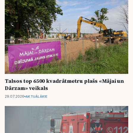
Talsos top 6500 kvadrātmetru plašs «Mājai un
Dārzam» veikals
29.07.2026
AKTUĀLĀKIE