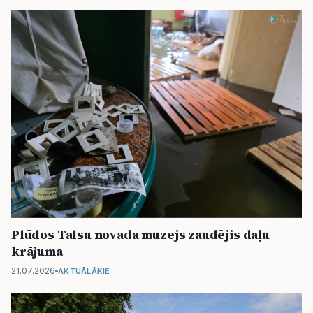
Plūdos Talsu novada muzejs zaudējis daļu
krājuma
21.07.2026
AKTUĀLĀKIE