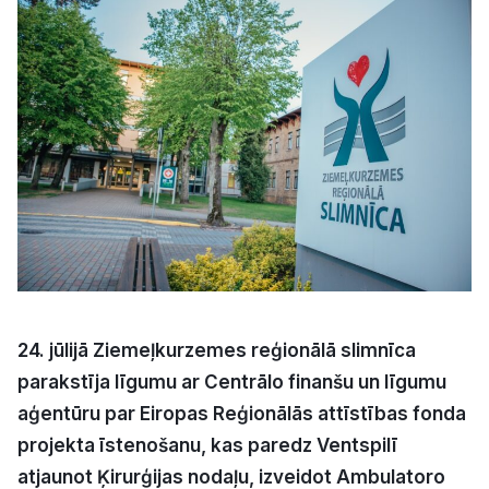
Kultūra
Bizness
Video
Vieta
Sludinājumi
24. jūlijā Ziemeļkurzemes reģionālā slimnīca
parakstīja līgumu ar Centrālo finanšu un līgumu
Pasākumi
aģentūru par Eiropas Reģionālās attīstības fonda
projekta īstenošanu, kas paredz Ventspilī
Reklāma
atjaunot Ķirurģijas nodaļu, izveidot Ambulatoro