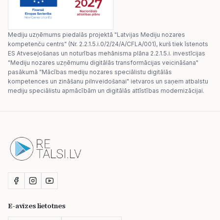
Mediju uzņēmums piedalās projektā "Latvijas Mediju nozares
kompetenču centrs" (Nr. 2.2.1.5.i.0/2/24/A/CFLA/001), kurš tiek īstenots
ES Atveseļošanas un noturības mehānisma plāna 2.2.1.5.i. investīcijas
"Mediju nozares uzņēmumu digitālās transformācijas veicināšana"
pasākumā "Mācības mediju nozares speciālistu digitālās
kompetences un zināšanu pilnveidošanai" ietvaros un saņem atbalstu
mediju speciālistu apmācībām un digitālās attīstības modernizācijai.
E-avīzes lietotnes