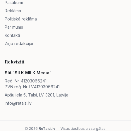
Pasākumi
Reklāma
Politiskā reklāma
Par mums
Kontakti
Ziņo redakcijai
Rekvizīti
SIA "SILK MILK Media"
Reģ. Nr. 41203066241
PVN reģ. Nr. LV41203066241
Apšu iela 5, Talsi, LV-3201, Latvija
info@retalsi.lv
© 2026
ReTalsi.lv
— Visas tiesības aizsargātas.