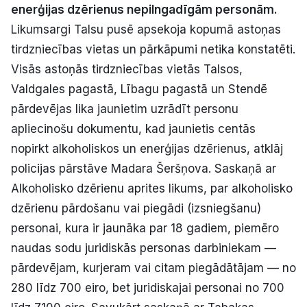
enerģijas dzērienus nepilngadīgām personām.
Politiskā reklāma
Likumsargi Talsu pusē apsekoja kopumā astoņas
tirdzniecības vietas un pārkāpumi netika konstatēti.
Par mums
Visās astoņās tirdzniecības vietās Talsos,
Kontakti
Valdgales pagastā, Lībagu pagastā un Stendē
pārdevējas lika jaunietim uzrādīt personu
Ziņo redakcijai
apliecinošu dokumentu, kad jaunietis centās
nopirkt alkoholiskos un enerģijas dzērienus, atklāj
policijas pārstāve Madara Šeršņova. Saskaņā ar
Facebook
Instagram
YouTube
Alkoholisko dzērienu aprites likums, par alkoholisko
dzērienu pārdošanu vai piegādi (izsniegšanu)
E-avīze
Abonē
personai, kura ir jaunāka par 18 gadiem, piemēro
naudas sodu juridiskās personas darbiniekam —
pārdevējam, kurjeram vai citam piegādātājam — no
280 līdz 700 eiro, bet juridiskajai personai no 700