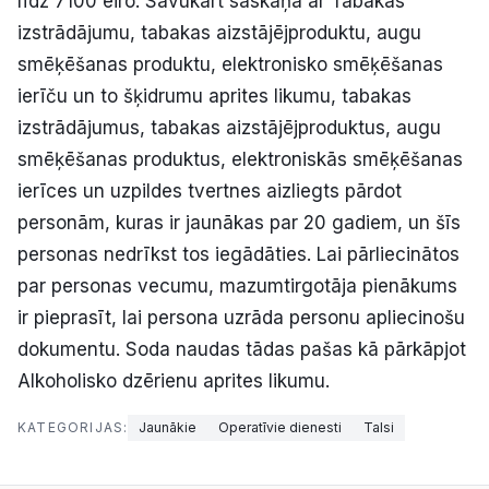
līdz 7100 eiro. Savukārt saskaņā ar Tabakas
izstrādājumu, tabakas aizstājējproduktu, augu
smēķēšanas produktu, elektronisko smēķēšanas
ierīču un to šķidrumu aprites likumu, tabakas
izstrādājumus, tabakas aizstājējproduktus, augu
smēķēšanas produktus, elektroniskās smēķēšanas
ierīces un uzpildes tvertnes aizliegts pārdot
personām, kuras ir jaunākas par 20 gadiem, un šīs
personas nedrīkst tos iegādāties. Lai pārliecinātos
par personas vecumu, mazumtirgotāja pienākums
ir pieprasīt, lai persona uzrāda personu apliecinošu
dokumentu. Soda naudas tādas pašas kā pārkāpjot
Alkoholisko dzērienu aprites likumu.
KATEGORIJAS:
Jaunākie
Operatīvie dienesti
Talsi