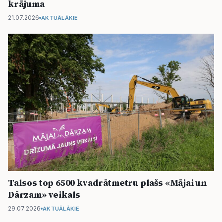
krājuma
21.07.2026
AKTUĀLĀKIE
Talsos top 6500 kvadrātmetru plašs «Mājai un
Dārzam» veikals
29.07.2026
AKTUĀLĀKIE