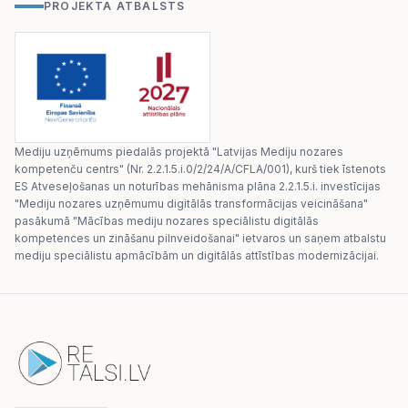
PROJEKTA ATBALSTS
Mediju uzņēmums piedalās projektā "Latvijas Mediju nozares
kompetenču centrs" (Nr. 2.2.1.5.i.0/2/24/A/CFLA/001), kurš tiek īstenots
ES Atveseļošanas un noturības mehānisma plāna 2.2.1.5.i. investīcijas
"Mediju nozares uzņēmumu digitālās transformācijas veicināšana"
pasākumā "Mācības mediju nozares speciālistu digitālās
kompetences un zināšanu pilnveidošanai" ietvaros un saņem atbalstu
mediju speciālistu apmācībām un digitālās attīstības modernizācijai.