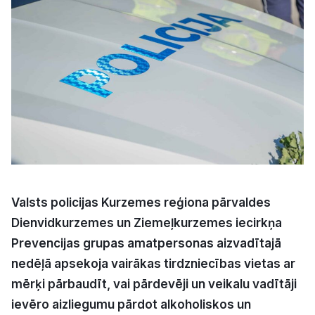
Kultūra
Bizness
Video
Vieta
Valsts policijas Kurzemes reģiona pārvaldes
Dienvidkurzemes un Ziemeļkurzemes iecirkņa
Sludinājumi
Prevencijas grupas amatpersonas aizvadītajā
Pasākumi
nedēļā apsekoja vairākas tirdzniecības vietas ar
mērķi pārbaudīt, vai pārdevēji un veikalu vadītāji
Reklāma
ievēro aizliegumu pārdot alkoholiskos un