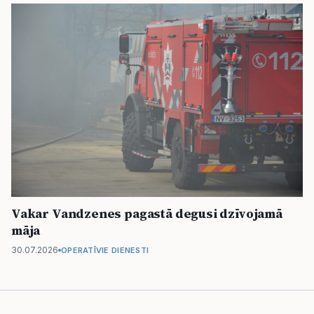
Vakar Vandzenes pagastā degusi dzīvojamā
māja
30.07.2026
OPERATĪVIE DIENESTI