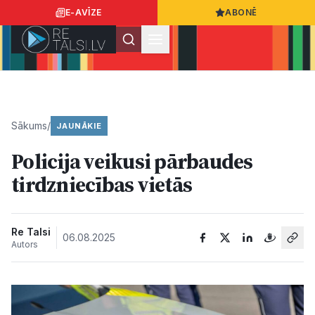
E-AVĪZE
ABONĒ
Ielogoties
Ziņo
App Store
Google Play
Sākums
/
JAUNĀKIE
Policija veikusi pārbaudes
Ziņas
tirdzniecības vietās
Sabiedrība
Re Talsi
06.08.2025
Autors
Dzīvesstils
Sports