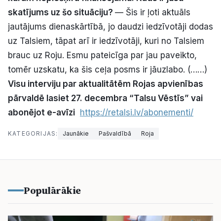
skatījums uz šo situāciju?
— Šis ir ļoti aktuāls
jautājums dienaskārtībā, jo daudzi iedzīvotāji dodas
uz Talsiem, tāpat arī ir iedzīvotāji, kuri no Talsiem
brauc uz Roju. Esmu pateicīga par jau paveikto,
tomēr uzskatu, ka šis ceļa posms ir jāuzlabo. (……)
Visu interviju par aktualitātēm Rojas apvienības
pārvaldē lasiet 27. decembra “Talsu Vēstīs” vai
abonējot e-avīzi
https://retalsi.lv/abonementi/
KATEGORIJAS:
Jaunākie
Pašvaldībā
Roja
Populārākie