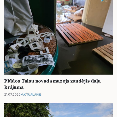
Plūdos Talsu novada muzejs zaudējis daļu
krājuma
21.07.2026
AKTUĀLĀKIE