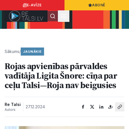
E-AVĪZE
ABONĒ
Ielogoties
Ziņo
App Store
Google Play
Sākums
/
JAUNĀKIE
Rojas apvienības pārvaldes
Ziņas
vadītāja Ligita Šnore: cīņa par
ceļu Talsi—Roja nav beigusies
Sabiedrība
Dzīvesstils
Re Talsi
27.12.2024
Autors
Sports