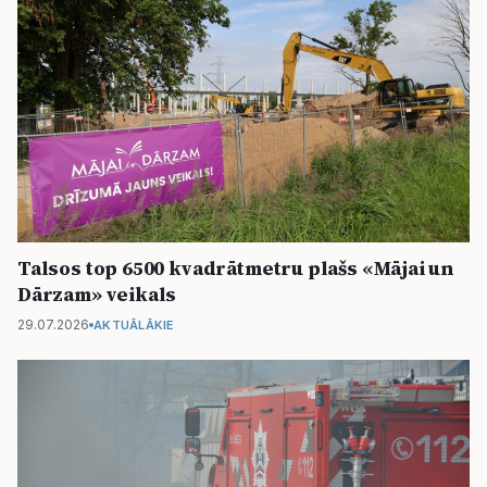
Talsos top 6500 kvadrātmetru plašs «Mājai un
Dārzam» veikals
29.07.2026
AKTUĀLĀKIE