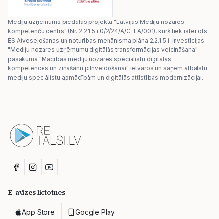
Mediju uzņēmums piedalās projektā "Latvijas Mediju nozares
kompetenču centrs" (Nr. 2.2.1.5.i.0/2/24/A/CFLA/001), kurš tiek īstenots
ES Atveseļošanas un noturības mehānisma plāna 2.2.1.5.i. investīcijas
"Mediju nozares uzņēmumu digitālās transformācijas veicināšana"
pasākumā "Mācības mediju nozares speciālistu digitālās
kompetences un zināšanu pilnveidošanai" ietvaros un saņem atbalstu
mediju speciālistu apmācībām un digitālās attīstības modernizācijai.
E-avīzes lietotnes
App Store
Google Play