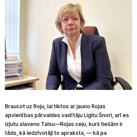
Kultūra
Bizness
Video
Vieta
Sludinājumi
Braucot uz Roju, lai tiktos ar jauno Rojas
Pasākumi
apvienības pārvaldes vadītāju Ligitu Šnori, arī es
izjutu slaveno Talsu—Rojas ceļu, kurš tiešām ir
Reklāma
tāds, kā iedzīvotāji to apraksta, — kā pa