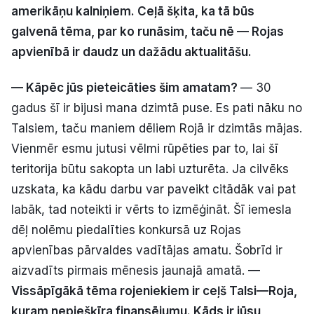
amerikāņu kalniņiem. Ceļā šķita, ka tā būs
Politiskā reklāma
galvenā tēma, par ko runāsim, taču nē — Rojas
apvienībā ir daudz un dažādu aktualitāšu.
Par mums
— Kāpēc jūs pieteicāties šim amatam?
— 30
Kontakti
gadus šī ir bijusi mana dzimtā puse. Es pati nāku no
Ziņo redakcijai
Talsiem, taču maniem dēliem Rojā ir dzimtās mājas.
Vienmēr esmu jutusi vēlmi rūpēties par to, lai šī
teritorija būtu sakopta un labi uzturēta. Ja cilvēks
Facebook
Instagram
YouTube
uzskata, ka kādu darbu var paveikt citādāk vai pat
labāk, tad noteikti ir vērts to izmēģināt. Šī iemesla
E-avīze
Abonē
dēļ nolēmu piedalīties konkursā uz Rojas
apvienības pārvaldes vadītājas amatu. Šobrīd ir
aizvadīts pirmais mēnesis jaunajā amatā.
—
Vissāpīgākā tēma rojeniekiem ir ceļš Talsi—Roja,
kuram nepiešķīra finansējumu. Kāds ir jūsu