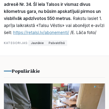
adresē Nr. 34. Šī iela Talsos ir vismaz divus
Politiskā reklāma
kilometrus gara, nu būsim apskatījuši pirmos un
Par mums
visblīvāk apdzīvotos 550 metrus.
Rakstu lasiet 1.
aprīļa laikrakstā «Talsu Vēstis» vai abonējot e-avīzi
Kontakti
šeit:
https://retalsi.lv/abonementi/
/E. Lāča foto/
Ziņo redakcijai
KATEGORIJAS:
Jaunākie
Pašvaldībā
Facebook
Instagram
YouTube
Populārākie
E-avīze
Abonē