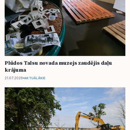
Plūdos Talsu novada muzejs zaudējis daļu
krājuma
21.07.2026
AKTUĀLĀKIE