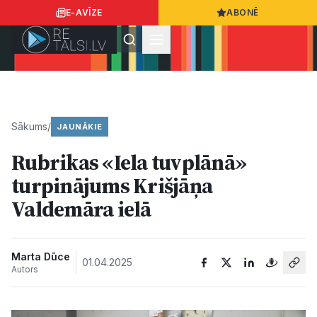
E-AVĪZE
ABONĒ
Ielogoties
Ziņo
App Store
Google Play
Sākums
/
JAUNĀKIE
Rubrikas «Iela tuvplānā»
Ziņas
turpinājums Krišjāņa
Valdemāra ielā
Sabiedrība
Dzīvesstils
Marta Dūce
01.04.2025
Autors
Sports