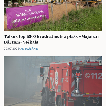
Talsos top 6500 kvadrātmetru plašs «Mājai un
Dārzam» veikals
29.07.2026
AKTUĀLĀKIE