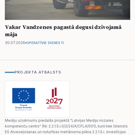
Vakar Vandzenes pagastā degusi dzīvojamā
māja
30.07.2026
OPERATĪVIE DIENESTI
PROJEKTA ATBALSTS
Mediju uzņēmums piedalās projektā "Latvijas Mediju nozares
kompetenču centrs" (Nr. 2.2.1.5.i.0/2/24/A/CFLA/001), kurš tiek īstenots
ES Atveseļošanas un noturības mehānisma plāna 2.2.1.5.i. investīcijas