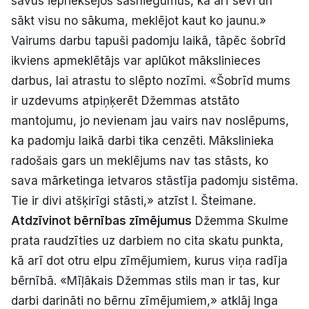
savus iepriekšējos sasniegumus, kā arī sevi un
sākt visu no sākuma, meklējot kaut ko jaunu.»
Vairums darbu tapuši padomju laikā, tāpēc šobrīd
ikviens apmeklētājs var aplūkot mākslinieces
darbus, lai atrastu to slēpto nozīmi. «Šobrīd mums
ir uzdevums atpiņķerēt Džemmas atstāto
mantojumu, jo nevienam jau vairs nav noslēpums,
ka padomju laikā darbi tika cenzēti. Mākslinieka
radošais gars un meklējums nav tas stāsts, ko
sava mārketinga ietvaros stāstīja padomju sistēma.
Tie ir divi atšķirīgi stāsti,» atzīst I. Šteimane.
Atdzīvinot bērnības zīmējumus
Džemma Skulme
prata raudzīties uz darbiem no cita skatu punkta,
kā arī dot otru elpu zīmējumiem, kurus viņa radīja
bērnībā. «Mīļākais Džemmas stils man ir tas, kur
darbi darināti no bērnu zīmējumiem,» atklāj Inga