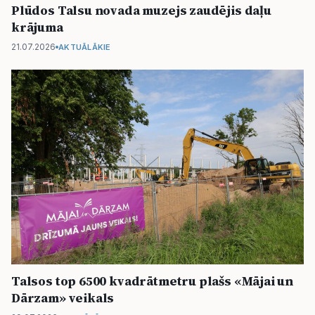
Plūdos Talsu novada muzejs zaudējis daļu
krājuma
21.07.2026
AKTUĀLĀKIE
Talsos top 6500 kvadrātmetru plašs «Mājai un
Dārzam» veikals