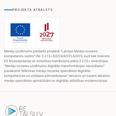
PROJEKTA ATBALSTS
Mediju uzņēmums piedalās projektā "Latvijas Mediju nozares
kompetenču centrs" (Nr. 2.2.1.5.i.0/2/24/A/CFLA/001), kurš tiek īstenots
ES Atveseļošanas un noturības mehānisma plāna 2.2.1.5.i. investīcijas
"Mediju nozares uzņēmumu digitālās transformācijas veicināšana"
pasākumā "Mācības mediju nozares speciālistu digitālās
kompetences un zināšanu pilnveidošanai" ietvaros un saņem atbalstu
mediju speciālistu apmācībām un digitālās attīstības modernizācijai.