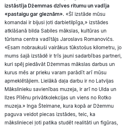
izstāstīja Džemmas dzīves ritumu un vadīja
Politiskā reklāma
«pastaigu gar gleznām».
«Šī izstāde mūsu
Par mums
komandai ir bijusi ļoti darbietilpīga,» izstādes
atklāšanā bilda Sabiles mākslas, kultūras un
Kontakti
tūrisma centra vadītājs Jaroslavs Romanovičs.
«Esam nobraukuši vairākus tūkstošus kilometru, jo
Ziņo redakcijai
mums šajā izstādē ir trīs jauni sadarbības partneri,
kuri spēj piedāvāt Džemmas mākslas darbus un
kurus mēs ar prieku varam parādīt arī mūsu
Facebook
Instagram
YouTube
apmeklētājiem. Lielākā daļa darbu ir no Latvijas
Mākslinieku savienības muzeja, ir arī no Ulda un
E-avīze
Abonē
Ilzes Pīlēnu privātkolekcijas un viens no Rotko
muzeja.» Inga Šteimane, kura kopā ar Džemmu
paguva veidot piecas izstādes, teic, ka
māksliniecei ļoti patika studēt realitāti un figūras,