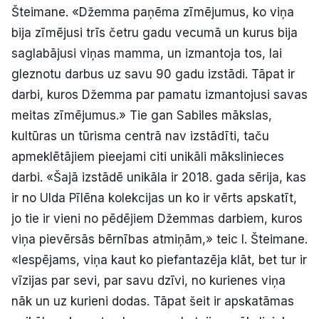
Šteimane. «Džemma paņēma zīmējumus, ko viņa
bija zīmējusi trīs četru gadu vecumā un kurus bija
saglabājusi viņas mamma, un izmantoja tos, lai
gleznotu darbus uz savu 90 gadu izstādi. Tāpat ir
darbi, kuros Džemma par pamatu izmantojusi savas
meitas zīmējumus.» Tie gan Sabiles mākslas,
kultūras un tūrisma centrā nav izstādīti, taču
apmeklētājiem pieejami citi unikāli mākslinieces
darbi. «Šajā izstādē unikāla ir 2018. gada sērija, kas
ir no Ulda Pīlēna kolekcijas un ko ir vērts apskatīt,
jo tie ir vieni no pēdējiem Džemmas darbiem, kuros
viņa pievērsās bērnības atmiņām,» teic I. Šteimane.
«Iespējams, viņa kaut ko piefantazēja klāt, bet tur ir
vīzijas par sevi, par savu dzīvi, no kurienes viņa
nāk un uz kurieni dodas. Tāpat šeit ir apskatāmas