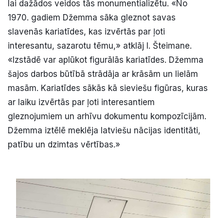
lai dažādos veidos tās monumentializētu. «No
1970. gadiem Džemma sāka gleznot savas
slavenās kariatīdes, kas izvērtās par ļoti
interesantu, sazarotu tēmu,» atklāj I. Šteimane.
«Izstādē var aplūkot figurālās kariatīdes. Džemma
šajos darbos būtībā strādāja ar krāsām un lielām
masām. Kariatīdes sākās kā sieviešu figūras, kuras
ar laiku izvērtās par ļoti interesantiem
gleznojumiem un arhīvu dokumentu kompozīcijām.
Džemma iztēlē meklēja latviešu nācijas identitāti,
patību un dzimtas vērtības.»