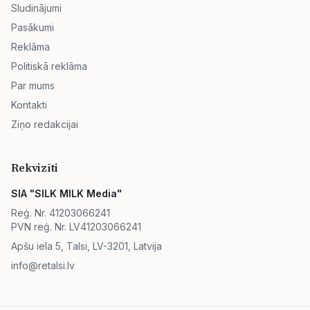
Sludinājumi
Pasākumi
Reklāma
Politiskā reklāma
Par mums
Kontakti
Ziņo redakcijai
Rekvizīti
SIA "SILK MILK Media"
Reģ. Nr. 41203066241
PVN reģ. Nr. LV41203066241
Apšu iela 5, Talsi, LV-3201, Latvija
info@retalsi.lv