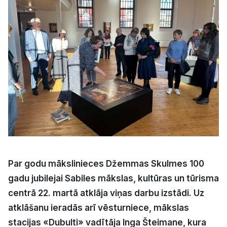
Kultūra
Bizness
Video
Vieta
Sludinājumi
Par godu mākslinieces Džemmas Skulmes 100
gadu jubilejai Sabiles mākslas, kultūras un tūrisma
Pasākumi
centrā 22. martā atklāja viņas darbu izstādi. Uz
atklāšanu ieradās arī vēsturniece, mākslas
Reklāma
stacijas «Dubulti» vadītāja Inga Šteimane, kura