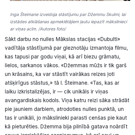
Inga Šteimane izveidoja stāstījumu par Džemmu Skulmi, lai
izstādes atklāšanas apmeklētājiem ļautu iepazīt mākslinieci
ar viņas acīm. /Autores foto/
Sākt darbu no nulles Mākslas stacijas «Dubulti»
vadītāja stāstījumā par gleznotāju izmantoja filmu,
kas tapusi par godu viņai, kā arī biezu grāmatu,
lielos, sarkanos vākos. «Džemmas mūžs ir tik garš
un krāsains, ka var stāstīt vairākas reizes ļoti
atšķirīgus stāstus,» tā I. Šteimane. «Tas, kas ar
laiku izkristalizējas, ir — cik unikāls ir viņas
avangardiskais kodols. Viņa katru reizi sāka strādāt
pie jauniem darbiem, atrodoties nulles punktā, un
tas ir unikāli, jo mākslinieki parasti cenšas pie kaut
kā pieturēties. Džemma bija pilnībā gatava noārdīt