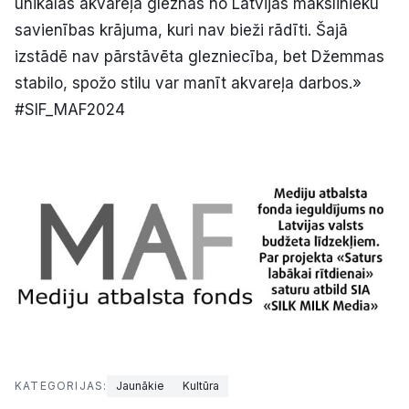
unikālas akvareļa gleznas no Latvijas mākslinieku
savienības krājuma, kuri nav bieži rādīti. Šajā
izstādē nav pārstāvēta glezniecība, bet Džemmas
stabilo, spožo stilu var manīt akvareļa darbos.»
#SIF_MAF2024
KATEGORIJAS:
Jaunākie
Kultūra