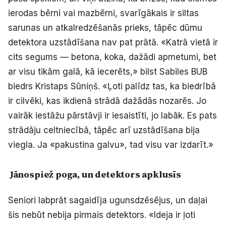
ierodas bērni vai mazbērni, svarīgākais ir siltas
sarunas un atkalredzēšanās prieks, tāpēc dūmu
detektora uzstādīšana nav pat prātā. «Katrā vietā ir
cits segums — betona, koka, dažādi apmetumi, bet
ar visu tikām galā, kā iecerēts,» bilst Sabiles BUB
biedrs Kristaps Sūniņš. «Ļoti palīdz tas, ka biedrībā
ir cilvēki, kas ikdienā strādā dažādās nozarēs. Jo
vairāk iestāžu pārstāvji ir iesaistīti, jo labāk. Es pats
strādāju celtniecībā, tāpēc arī uzstādīšana bija
viegla. Ja «pakustina galvu», tad visu var izdarīt.»
Jānospiež poga, un detektors apklusīs
Seniori labprāt sagaidīja ugunsdzēsējus, un daļai
šis nebūt nebija pirmais detektors. «Ideja ir ļoti