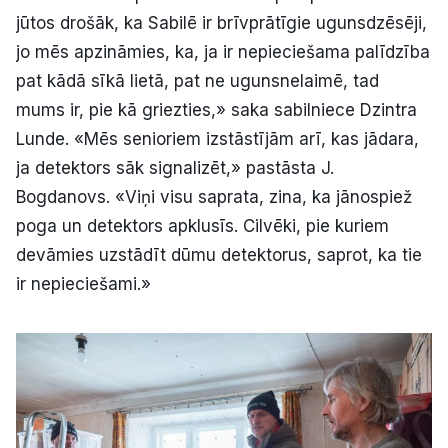
jūtos drošāk, ka Sabilē ir brīvprātīgie ugunsdzēsēji,
jo mēs apzināmies, ka, ja ir nepieciešama palīdzība
pat kādā sīkā lietā, pat ne ugunsnelaimē, tad
mums ir, pie kā griezties,» saka sabilniece Dzintra
Lunde. «Mēs senioriem izstāstījām arī, kas jādara,
ja detektors sāk signalizēt,» pastāsta J.
Bogdanovs. «Viņi visu saprata, zina, ka jānospiež
poga un detektors apklusīs. Cilvēki, pie kuriem
devāmies uzstādīt dūmu detektorus, saprot, ka tie
ir nepieciešami.»