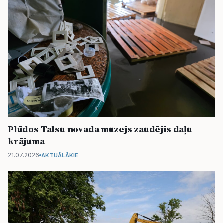
Plūdos Talsu novada muzejs zaudējis daļu
krājuma
21.07.2026
AKTUĀLĀKIE