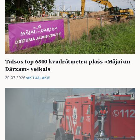
Talsos top 6500 kvadrātmetru plašs «Mājai un
Dārzam» veikals
29.07.2026
AKTUĀLĀKIE