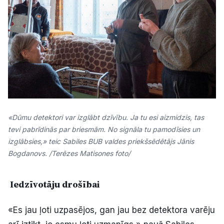
«Dūmu detektori var izglābt dzīvību. Ja tu esi aizmidzis, tas
tevi pabrīdinās par briesmām. No signāla tu pamodīsies un
izglābsies,» teic Sabiles BUB valdes priekšsēdētājs Jānis
Bogdanovs. /Terēzes Matisones foto/
Iedzīvotāju drošībai
«Es jau ļoti uzpasējos, gan jau bez detektora varēju