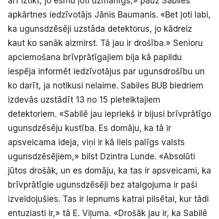
arī iztikt, jo esmu ļoti uzmanīgs,» pauž Sabiles
apkārtnes iedzīvotājs Jānis Baumanis. «Bet ļoti labi,
ka ugunsdzēsēji uzstāda detektorus, jo kādreiz
kaut ko sanāk aizmirst. Tā jau ir drošība.» Senioru
apciemošana brīvprātīgajiem bija kā papildu
iespēja informēt iedzīvotājus par ugunsdrošību un
ko darīt, ja notikusi nelaime. Sabiles BUB biedriem
izdevās uzstādīt 13 no 15 pieteiktajiem
detektoriem. «Sabilē jau iepriekš ir bijusi brīvprātīgo
ugunsdzēsēju kustība. Es domāju, ka tā ir
apsveicama ideja, viņi ir kā liels palīgs valsts
ugunsdzēsējiem,» bilst Dzintra Lunde. «Absolūti
jūtos drošāk, un es domāju, ka tas ir apsveicami, ka
brīvprātīgie ugunsdzēsēji bez atalgojuma ir paši
izveidojušies. Tas ir lepnums katrai pilsētai, kur tādi
entuziasti ir,» tā E. Viļuma. «Drošāk jau ir, ka Sabilē