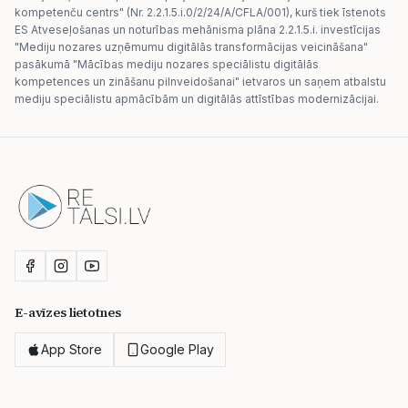
kompetenču centrs" (Nr. 2.2.1.5.i.0/2/24/A/CFLA/001), kurš tiek īstenots
ES Atveseļošanas un noturības mehānisma plāna 2.2.1.5.i. investīcijas
"Mediju nozares uzņēmumu digitālās transformācijas veicināšana"
pasākumā "Mācības mediju nozares speciālistu digitālās
kompetences un zināšanu pilnveidošanai" ietvaros un saņem atbalstu
mediju speciālistu apmācībām un digitālās attīstības modernizācijai.
E-avīzes lietotnes
App Store
Google Play