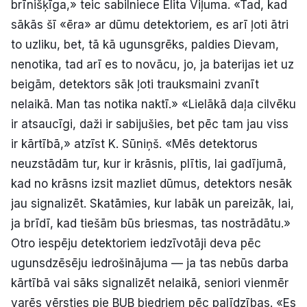
brīnišķīga,» teic sabilniece Elita Viļuma. «Tad, kad
sākās šī «ēra» ar dūmu detektoriem, es arī ļoti ātri
to uzliku, bet, tā kā ugunsgrēks, paldies Dievam,
nenotika, tad arī es to novācu, jo, ja baterijas iet uz
beigām, detektors sāk ļoti trauksmaini zvanīt
nelaikā. Man tas notika naktī.» «Lielākā daļa cilvēku
ir atsaucīgi, daži ir sabijušies, bet pēc tam jau viss
ir kārtībā,» atzīst K. Sūniņš. «Mēs detektorus
neuzstādām tur, kur ir krāsnis, plītis, lai gadījumā,
kad no krāsns izsit mazliet dūmus, detektors nesāk
jau signalizēt. Skatāmies, kur labāk un pareizāk, lai,
ja brīdī, kad tiešām būs briesmas, tas nostrādātu.»
Otro iespēju detektoriem iedzīvotāji deva pēc
ugunsdzēsēju iedrošinājuma — ja tas nebūs darba
kārtībā vai sāks signalizēt nelaikā, seniori vienmēr
varēs vērsties pie BUB biedriem pēc palīdzības. «Es