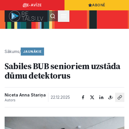
E-AVĪZE
ABONĒ
Ielogoties
Ziņo
App Store
Google Play
Sākums
/
JAUNĀKIE
Sabiles BUB senioriem uzstāda
Ziņas
dūmu detektorus
Sabiedrība
Niceta Anna Stariņa
22.12.2025
Autors
Dzīvesstils
Sports