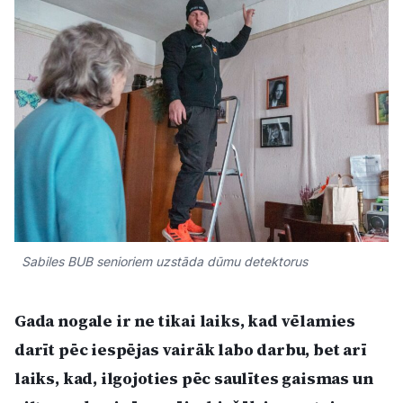
Kultūra
Bizness
Video
Vieta
Sabiles BUB senioriem uzstāda dūmu detektorus
Sludinājumi
Gada nogale ir ne tikai laiks, kad vēlamies
Pasākumi
darīt pēc iespējas vairāk labo darbu, bet arī
laiks, kad, ilgojoties pēc saulītes gaismas un
Reklāma