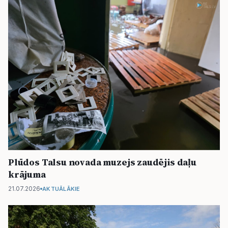
Plūdos Talsu novada muzejs zaudējis daļu
krājuma
21.07.2026
AKTUĀLĀKIE