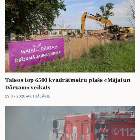
Talsos top 6500 kvadrātmetru plašs «Mājai un
Dārzam» veikals
29.07.2026
AKTUĀLĀKIE