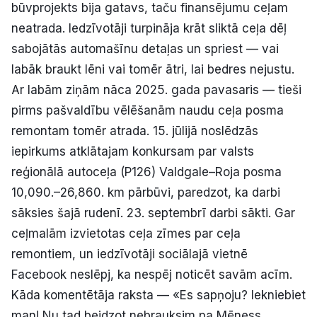
būvprojekts bija gatavs, taču finansējumu ceļam
neatrada. Iedzīvotāji turpināja krāt sliktā ceļa dēļ
sabojātās automašīnu detaļas un spriest — vai
labāk braukt lēni vai tomēr ātri, lai bedres nejustu.
Ar labām ziņām nāca 2025. gada pavasaris — tieši
pirms pašvaldību vēlēšanām naudu ceļa posma
remontam tomēr atrada. 15. jūlijā noslēdzās
iepirkums atklātajam konkursam par valsts
reģionālā autoceļa (P126) Valdgale–Roja posma
10,090.–26,860. km pārbūvi, paredzot, ka darbi
sāksies šajā rudenī. 23. septembrī darbi sākti. Gar
ceļmalām izvietotas ceļa zīmes par ceļa
remontiem, un iedzīvotāji sociālajā vietnē
Facebook neslēpj, ka nespēj noticēt savām acīm.
Kāda komentētāja raksta — «Es sapņoju? Iekniebiet
man! Nu tad beidzot nebrauksim pa Mēness