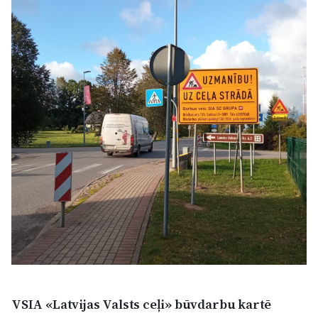
Kultūra
Bizness
Video
Vieta
Sludinājumi
Pasākumi
Reklāma
VSIA «Latvijas Valsts ceļi» būvdarbu kartē