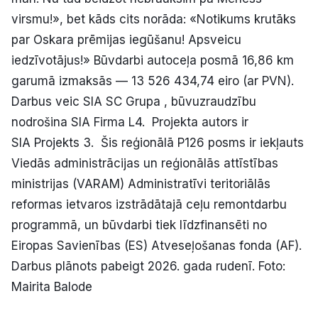
virsmu!», bet kāds cits norāda: «Notikums krutāks
par Oskara prēmijas iegūšanu! Apsveicu
iedzīvotājus!» Būvdarbi autoceļa posmā 16,86 km
garumā izmaksās — 13 526 434,74 eiro (ar PVN).
Darbus veic SIA SC Grupa , būvuzraudzību
nodrošina SIA Firma L4. Projekta autors ir
SIA Projekts 3. Šis reģionālā P126 posms ir iekļauts
Viedās administrācijas un reģionālās attīstības
ministrijas (VARAM) Administratīvi teritoriālās
reformas ietvaros izstrādātajā ceļu remontdarbu
programmā, un būvdarbi tiek līdzfinansēti no
Eiropas Savienības (ES) Atveseļošanas fonda (AF).
Darbus plānots pabeigt 2026. gada rudenī. Foto:
Mairita Balode