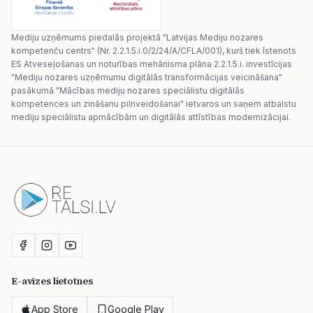
Mediju uzņēmums piedalās projektā "Latvijas Mediju nozares
kompetenču centrs" (Nr. 2.2.1.5.i.0/2/24/A/CFLA/001), kurš tiek īstenots
ES Atveseļošanas un noturības mehānisma plāna 2.2.1.5.i. investīcijas
"Mediju nozares uzņēmumu digitālās transformācijas veicināšana"
pasākumā "Mācības mediju nozares speciālistu digitālās
kompetences un zināšanu pilnveidošanai" ietvaros un saņem atbalstu
mediju speciālistu apmācībām un digitālās attīstības modernizācijai.
E-avīzes lietotnes
App Store
Google Play