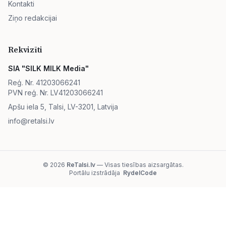
Kontakti
Ziņo redakcijai
Rekvizīti
SIA "SILK MILK Media"
Reģ. Nr. 41203066241
PVN reģ. Nr. LV41203066241
Apšu iela 5, Talsi, LV-3201, Latvija
info@retalsi.lv
© 2026
ReTalsi.lv
— Visas tiesības aizsargātas.
Portālu izstrādāja
RydelCode