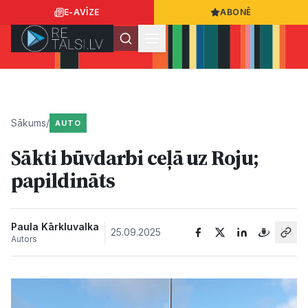
E-AVĪZE
ABONĒ
Ielogoties
Ziņo
App Store
Google Play
Sākums
/
AUTO
Sākti būvdarbi ceļā uz Roju;
Ziņas
papildināts
Sabiedrība
Paula Kārkluvalka
25.09.2025
Autors
Dzīvesstils
Sports