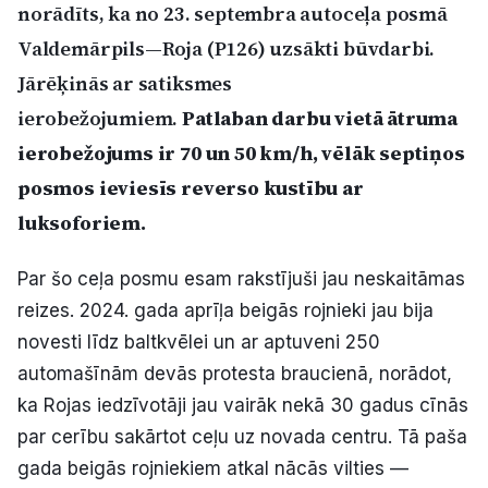
norādīts, ka no 23. septembra autoceļa posmā
Politiskā reklāma
Valdemārpils—Roja (P126) uzsākti būvdarbi.
Jārēķinās ar satiksmes
Par mums
ierobežojumiem.
Patlaban darbu vietā ātruma
Kontakti
ierobežojums ir 70 un 50 km/h, vēlāk septiņos
posmos ieviesīs reverso kustību ar
Ziņo redakcijai
luksoforiem.
Par šo ceļa posmu esam rakstījuši jau neskaitāmas
Facebook
Instagram
YouTube
reizes. 2024. gada aprīļa beigās rojnieki jau bija
novesti līdz baltkvēlei un ar aptuveni 250
E-avīze
Abonē
automašīnām devās protesta braucienā, norādot,
ka Rojas iedzīvotāji jau vairāk nekā 30 gadus cīnās
par cerību sakārtot ceļu uz novada centru. Tā paša
gada beigās rojniekiem atkal nācās vilties —