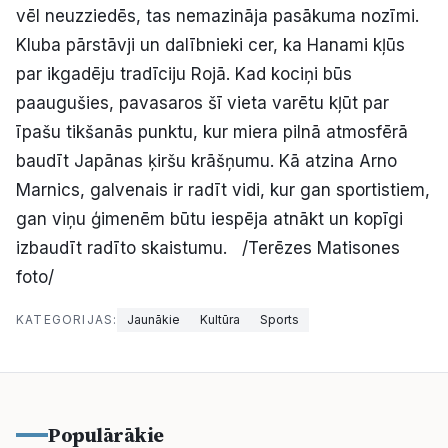
vēl neuzziedēs, tas nemazināja pasākuma nozīmi.
Kluba pārstāvji un dalībnieki cer, ka Hanami kļūs
par ikgadēju tradīciju Rojā. Kad kociņi būs
paaugušies, pavasaros šī vieta varētu kļūt par
īpašu tikšanās punktu, kur miera pilnā atmosfērā
baudīt Japānas ķiršu krāšņumu. Kā atzina Arno
Marnics, galvenais ir radīt vidi, kur gan sportistiem,
gan viņu ģimenēm būtu iespēja atnākt un kopīgi
izbaudīt radīto skaistumu. /Terēzes Matisones
foto/
KATEGORIJAS:
Jaunākie
Kultūra
Sports
Populārākie