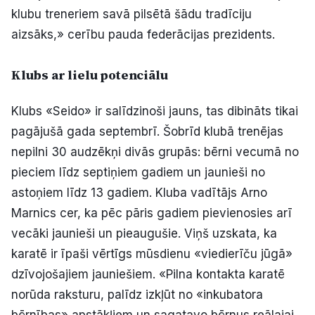
klubu treneriem savā pilsētā šādu tradīciju
aizsāks,» cerību pauda federācijas prezidents.
Klubs ar lielu potenciālu
Klubs «Seido» ir salīdzinoši jauns, tas dibināts tikai
pagājušā gada septembrī. Šobrīd klubā trenējas
nepilni 30 audzēkņi divās grupās: bērni vecumā no
pieciem līdz septiņiem gadiem un jaunieši no
astoņiem līdz 13 gadiem. Kluba vadītājs Arno
Marnics cer, ka pēc pāris gadiem pievienosies arī
vecāki jaunieši un pieaugušie. Viņš uzskata, ka
karatē ir īpaši vērtīgs mūsdienu «viedierīču jūgā»
dzīvojošajiem jauniešiem. «Pilna kontakta karatē
norūda raksturu, palīdz izkļūt no «inkubatora