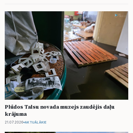
Plūdos Talsu novada muzejs zaudējis daļu
krājuma
21.07.2026
AKTUĀLĀKIE