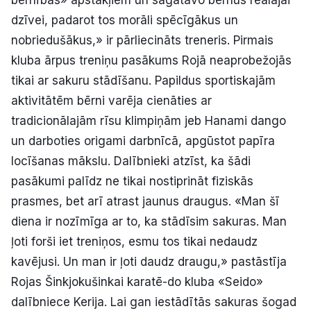
bērnības» apstākļiem un sagatavo bērnus reālajai
dzīvei, padarot tos morāli spēcīgākus un
nobriedušākus,» ir pārliecināts treneris. Pirmais
kluba ārpus treniņu pasākums Rojā neaprobežojās
tikai ar sakuru stādīšanu. Papildus sportiskajām
aktivitātēm bērni varēja cienāties ar
tradicionālajām rīsu klimpiņām jeb Hanami dango
un darboties origami darbnīcā, apgūstot papīra
locīšanas mākslu. Dalībnieki atzīst, ka šādi
pasākumi palīdz ne tikai nostiprināt fiziskās
prasmes, bet arī atrast jaunus draugus. «Man šī
diena ir nozīmīga ar to, ka stādīsim sakuras. Man
ļoti forši iet treniņos, esmu tos tikai nedaudz
kavējusi. Un man ir ļoti daudz draugu,» pastāstīja
Rojas Šinkjokušinkai karatē-do kluba «Seido»
dalībniece Kerija. Lai gan iestādītās sakuras šogad