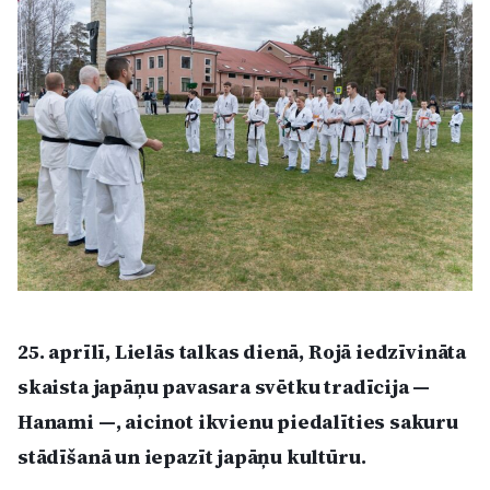
Kultūra
Bizness
Video
Vieta
Sludinājumi
25. aprīlī, Lielās talkas dienā, Rojā iedzīvināta
skaista japāņu pavasara svētku tradīcija —
Pasākumi
Hanami —, aicinot ikvienu piedalīties sakuru
stādīšanā un iepazīt japāņu kultūru.
Reklāma