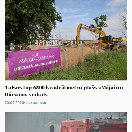
Talsos top 6500 kvadrātmetru plašs «Mājai un
Dārzam» veikals
29.07.2026
AKTUĀLĀKIE