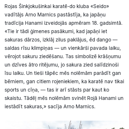
Rojas Šinkjokušinkai karatē-do kluba «Seido»
Politiskā reklāma
vadītājs Arno Marnics pastāstīja, ka japāņu
Par mums
tradīcija Hanami izveidojās apmēram 18. gadsimtā.
«Tie ir tādi ģimenes pasākumi, kad japāņi iet
Kontakti
sakuras dārzos, izklāj zilus paklājus, ēd dango —
saldas rīsu klimpiņas — un vienkārši pavada laiku,
Ziņo redakcijai
vērojot sakuru ziedēšanu. Tas simbolizē krāšņumu
un dzīves ātro ritējumu, jo sakura zied salīdzinoši
īsu laiku. Un tieši tāpēc mēs nolēmām parādīt gan
Facebook
Instagram
YouTube
bērniem, gan citiem rojeniekiem, ka karatē nav tikai
sports un cīņa, — tas ir arī stāsts par kaut ko
E-avīze
Abonē
skaistu. Tādēļ mēs nolēmām svinēt Rojā Hanami un
iestādīt sakuras,» sacīja Arno Marnics.