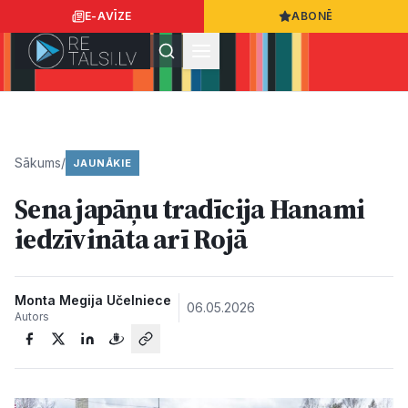
E-AVĪZE
ABONĒ
Ielogoties
Ziņo
App Store
Google Play
Sākums
/
JAUNĀKIE
Sena japāņu tradīcija Hanami
Ziņas
iedzīvināta arī Rojā
Sabiedrība
Monta Megija Učelniece
06.05.2026
Autors
Dzīvesstils
Sports