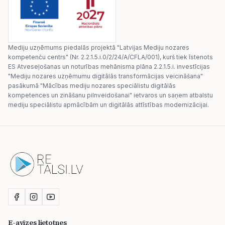
Mediju uzņēmums piedalās projektā "Latvijas Mediju nozares
kompetenču centrs" (Nr. 2.2.1.5.i.0/2/24/A/CFLA/001), kurš tiek īstenots
ES Atveseļošanas un noturības mehānisma plāna 2.2.1.5.i. investīcijas
"Mediju nozares uzņēmumu digitālās transformācijas veicināšana"
pasākumā "Mācības mediju nozares speciālistu digitālās
kompetences un zināšanu pilnveidošanai" ietvaros un saņem atbalstu
mediju speciālistu apmācībām un digitālās attīstības modernizācijai.
E-avīzes lietotnes