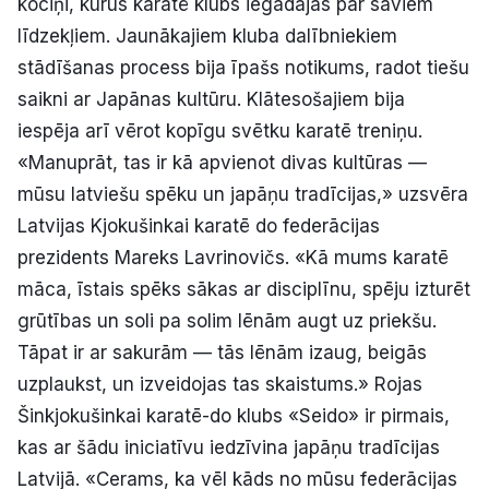
kociņi, kurus karatē klubs iegādājās par saviem
līdzekļiem. Jaunākajiem kluba dalībniekiem
stādīšanas process bija īpašs notikums, radot tiešu
saikni ar Japānas kultūru. Klātesošajiem bija
iespēja arī vērot kopīgu svētku karatē treniņu.
«Manuprāt, tas ir kā apvienot divas kultūras —
mūsu latviešu spēku un japāņu tradīcijas,» uzsvēra
Latvijas Kjokušinkai karatē do federācijas
prezidents Mareks Lavrinovičs. «Kā mums karatē
māca, īstais spēks sākas ar disciplīnu, spēju izturēt
grūtības un soli pa solim lēnām augt uz priekšu.
Tāpat ir ar sakurām — tās lēnām izaug, beigās
uzplaukst, un izveidojas tas skaistums.» Rojas
Šinkjokušinkai karatē-do klubs «Seido» ir pirmais,
kas ar šādu iniciatīvu iedzīvina japāņu tradīcijas
Latvijā. «Cerams, ka vēl kāds no mūsu federācijas