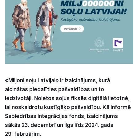
Kultūra
Bizness
Video
Vieta
«Miljoni soļu Latvijai» ir izaicinājums, kurā
aicinātas piedalīties pašvaldības un to
iedzīvotāji. Noietos soļus fiksēs digitālā lietotnē,
Sludinājumi
lai noskaidrotu kustīgāko pašvaldību.
Kā informē
Pasākumi
Sabiedrības integrācijas fonds
, izaicinājums
sākās 23. decembrī un ilgs līdz 2024. gada
Reklāma
29. februārim.