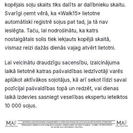
kopējais soļu skaits tiks dalīts ar dalībnieku skaitu.
Svarīgi ņemt vērā, ka «Walk15» lietotne
automātiski reģistrē soļus pat tad, ja tā nav
ieslēgta. Taču, lai nodrošinātu, ka katrs
nostaigātais solis tiek iekļauts kopējā skaitā,
vismaz reizi dažās dienās vajag atvērt lietotni.
Lai veicinātu draudzīgu sacensību, izaicinājuma
laikā lietotnē katras pašvaldības iedzīvotāji varēs
aplūkot aktīvākos soļotājus, kā arī sekot līdzi savai
pozīcijai pašvaldības topā un redzēt, vai dienas
laikā izdevies sasniegt veselības ekspertu ieteiktos
10 000 soļus.