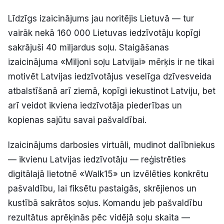
Politiskā reklāma
Līdzīgs izaicinājums jau noritējis Lietuvā — tur
vairāk nekā 160 000 Lietuvas iedzīvotāju kopīgi
Par mums
sakrājuši 40 miljardus soļu. Staigāšanas
izaicinājuma «Miljoni soļu Latvijai» mērķis ir ne tikai
Kontakti
motivēt Latvijas iedzīvotājus veselīga dzīvesveida
Ziņo redakcijai
atbalstīšanā arī ziemā, kopīgi iekustinot Latviju, bet
arī veidot ikviena iedzīvotāja piederības un
kopienas sajūtu savai pašvaldībai.
Facebook
Instagram
YouTube
Izaicinājums darbosies virtuāli, mudinot dalībniekus
E-avīze
Abonē
— ikvienu Latvijas iedzīvotāju — reģistrēties
digitālajā lietotnē «Walk15» un izvēlēties konkrētu
pašvaldību, lai fiksētu pastaigās, skrējienos un
kustībā sakrātos soļus. Komandu jeb pašvaldību
rezultātus aprēķinās pēc vidējā soļu skaita —