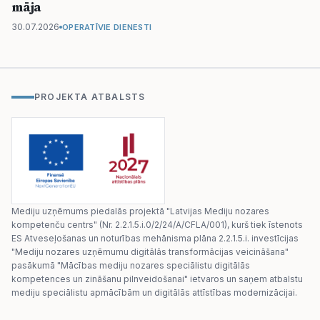
māja
30.07.2026
OPERATĪVIE DIENESTI
PROJEKTA ATBALSTS
Mediju uzņēmums piedalās projektā "Latvijas Mediju nozares
kompetenču centrs" (Nr. 2.2.1.5.i.0/2/24/A/CFLA/001), kurš tiek īstenots
ES Atveseļošanas un noturības mehānisma plāna 2.2.1.5.i. investīcijas
"Mediju nozares uzņēmumu digitālās transformācijas veicināšana"
pasākumā "Mācības mediju nozares speciālistu digitālās
kompetences un zināšanu pilnveidošanai" ietvaros un saņem atbalstu
mediju speciālistu apmācībām un digitālās attīstības modernizācijai.