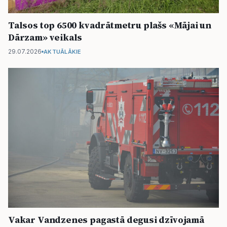
Talsos top 6500 kvadrātmetru plašs «Mājai un
Dārzam» veikals
29.07.2026
AKTUĀLĀKIE
Vakar Vandzenes pagastā degusi dzīvojamā