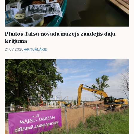
Plūdos Talsu novada muzejs zaudējis daļu
krājuma
21.07.2026
AKTUĀLĀKIE