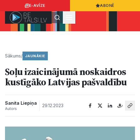
E-AVĪZE
ABONĒ
Ielogoties
Ziņo
App Store
Google Play
Sākums
/
JAUNĀKIE
Soļu izaicinājumā noskaidros
Ziņas
kustīgāko Latvijas pašvaldību
Sabiedrība
Sanita Liepiņa
29.12.2023
Autors
Dzīvesstils
Sports