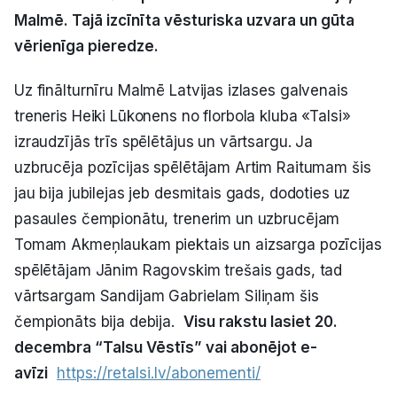
Malmē. Tajā izcīnīta vēsturiska uzvara un gūta
Politiskā reklāma
vērienīga pieredze.
Par mums
Uz finālturnīru Malmē Latvijas izlases galvenais
Kontakti
treneris Heiki Lūkonens no florbola kluba «Talsi»
izraudzījās trīs spēlētājus un vārtsargu. Ja
Ziņo redakcijai
uzbrucēja pozīcijas spēlētājam Artim Raitumam šis
jau bija jubilejas jeb desmitais gads, dodoties uz
pasaules čempionātu, trenerim un uzbrucējam
Facebook
Instagram
YouTube
Tomam Akmeņlaukam piektais un aizsarga pozīcijas
spēlētājam Jānim Ragovskim trešais gads, tad
E-avīze
Abonē
vārtsargam Sandijam Gabrielam Siliņam šis
čempionāts bija debija.
Visu rakstu lasiet 20.
decembra “Talsu Vēstīs” vai abonējot e-
avīzi
https://retalsi.lv/abonementi/