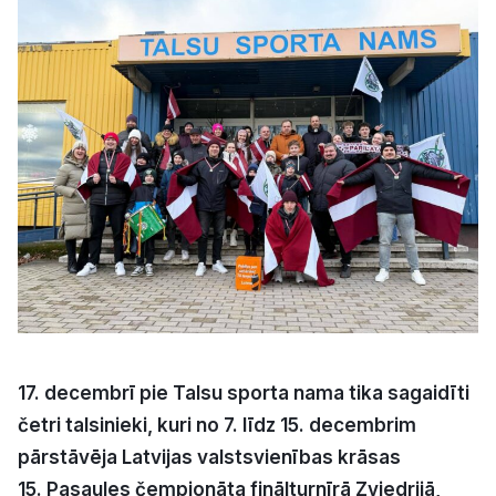
Kultūra
Bizness
Video
Vieta
Sludinājumi
17. decembrī pie Talsu sporta nama tika sagaidīti
Pasākumi
četri talsinieki, kuri no 7. līdz 15. decembrim
pārstāvēja Latvijas valstsvienības krāsas
Reklāma
15. Pasaules čempionāta finālturnīrā Zviedrijā,