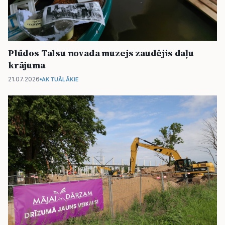
Plūdos Talsu novada muzejs zaudējis daļu
krājuma
21.07.2026
AKTUĀLĀKIE