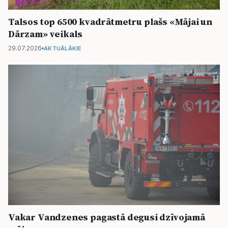
Talsos top 6500 kvadrātmetru plašs «Mājai un
Dārzam» veikals
29.07.2026
AKTUĀLĀKIE
Vakar Vandzenes pagastā degusi dzīvojamā