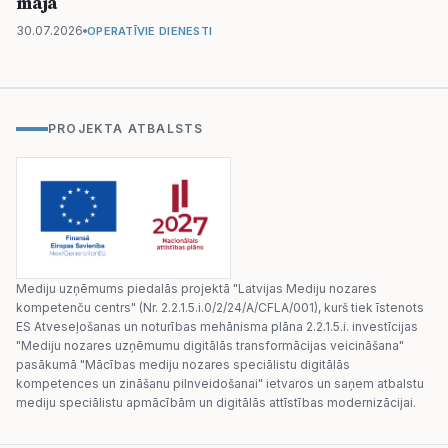
māja
30.07.2026
OPERATĪVIE DIENESTI
PROJEKTA ATBALSTS
Mediju uzņēmums piedalās projektā "Latvijas Mediju nozares
kompetenču centrs" (Nr. 2.2.1.5.i.0/2/24/A/CFLA/001), kurš tiek īstenots
ES Atveseļošanas un noturības mehānisma plāna 2.2.1.5.i. investīcijas
"Mediju nozares uzņēmumu digitālās transformācijas veicināšana"
pasākumā "Mācības mediju nozares speciālistu digitālās
kompetences un zināšanu pilnveidošanai" ietvaros un saņem atbalstu
mediju speciālistu apmācībām un digitālās attīstības modernizācijai.