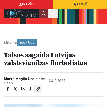
E-AVĪZE
ABONĒ
Ielogoties
Ziņo
App Store
Google Play
Sākums
/
JAUNĀKIE
Talsos sagaida Latvijas
Ziņas
valstsvienības florbolistus
Sabiedrība
Monta Megija Učelniece
20.12.2024
Autors
Dzīvesstils
Sports