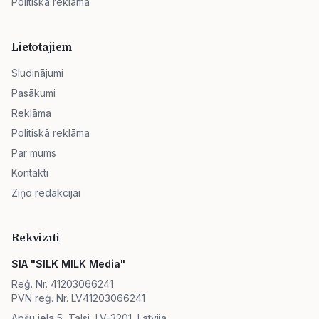
Politiskā reklāma
Lietotājiem
Sludinājumi
Pasākumi
Reklāma
Politiskā reklāma
Par mums
Kontakti
Ziņo redakcijai
Rekvizīti
SIA "SILK MILK Media"
Reģ. Nr. 41203066241
PVN reģ. Nr. LV41203066241
Apšu iela 5, Talsi, LV-3201, Latvija