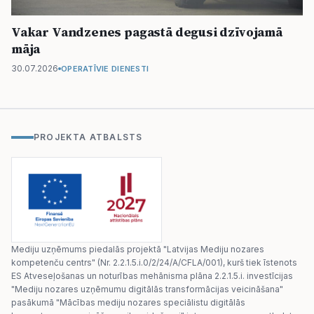
Vakar Vandzenes pagastā degusi dzīvojamā
māja
30.07.2026
OPERATĪVIE DIENESTI
PROJEKTA ATBALSTS
Mediju uzņēmums piedalās projektā "Latvijas Mediju nozares
kompetenču centrs" (Nr. 2.2.1.5.i.0/2/24/A/CFLA/001), kurš tiek īstenots
ES Atveseļošanas un noturības mehānisma plāna 2.2.1.5.i. investīcijas
"Mediju nozares uzņēmumu digitālās transformācijas veicināšana"
pasākumā "Mācības mediju nozares speciālistu digitālās