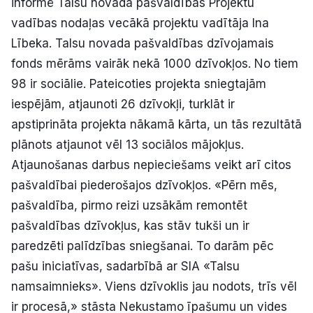
informē Talsu novada pašvaldības Projektu
vadības nodaļas vecākā projektu vadītāja Ina
Lībeka. Talsu novada pašvaldības dzīvojamais
fonds mērāms vairāk nekā 1000 dzīvokļos. No tiem
98 ir sociālie. Pateicoties projekta sniegtajām
iespējām, atjaunoti 26 dzīvokļi, turklāt ir
apstiprināta projekta nākamā kārta, un tās rezultātā
plānots atjaunot vēl 13 sociālos mājokļus.
Atjaunošanas darbus nepieciešams veikt arī citos
pašvaldībai piederošajos dzīvokļos. «Pērn mēs,
pašvaldība, pirmo reizi uzsākām remontēt
pašvaldības dzīvokļus, kas stāv tukši un ir
paredzēti palīdzības sniegšanai. To darām pēc
pašu iniciatīvas, sadarbībā ar SIA «Talsu
namsaimnieks». Viens dzīvoklis jau nodots, trīs vēl
ir procesā,» stāsta Nekustamo īpašumu un vides