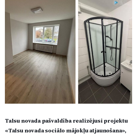
Kultūra
Bizness
Video
Vieta
Sludinājumi
Pasākumi
Talsu novada pašvaldība realizējusi projektu
Reklāma
«Talsu novada sociālo mājokļu atjaunošana»,