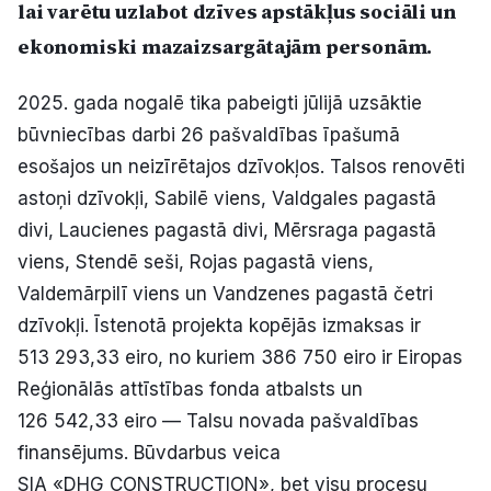
lai varētu uzlabot dzīves apstākļus sociāli un
Politiskā reklāma
ekonomiski mazaizsargātajām personām.
Par mums
2025. gada nogalē tika pabeigti jūlijā uzsāktie
būvniecības darbi 26 pašvaldības īpašumā
Kontakti
esošajos un neizīrētajos dzīvokļos. Talsos renovēti
Ziņo redakcijai
astoņi dzīvokļi, Sabilē viens, Valdgales pagastā
divi, Laucienes pagastā divi, Mērsraga pagastā
viens, Stendē seši, Rojas pagastā viens,
Facebook
Instagram
YouTube
Valdemārpilī viens un Vandzenes pagastā četri
dzīvokļi. Īstenotā projekta kopējās izmaksas ir
E-avīze
Abonē
513 293,33 eiro, no kuriem 386 750 eiro ir Eiropas
Reģionālās attīstības fonda atbalsts un
126 542,33 eiro — Talsu novada pašvaldības
finansējums. Būvdarbus veica
SIA «DHG CONSTRUCTION», bet visu procesu