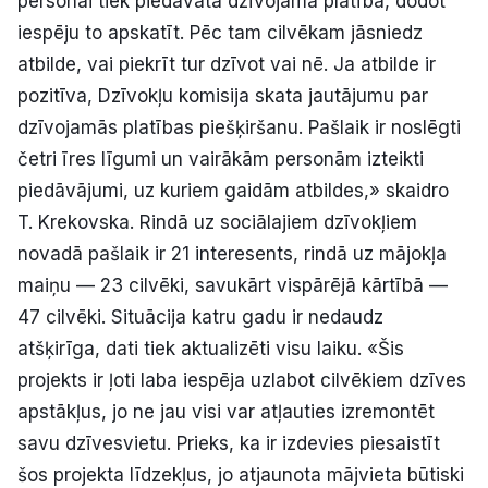
personai tiek piedāvāta dzīvojamā platība, dodot
iespēju to apskatīt. Pēc tam cilvēkam jāsniedz
atbilde, vai piekrīt tur dzīvot vai nē. Ja atbilde ir
pozitīva, Dzīvokļu komisija skata jautājumu par
dzīvojamās platības piešķiršanu. Pašlaik ir noslēgti
četri īres līgumi un vairākām personām izteikti
piedāvājumi, uz kuriem gaidām atbildes,» skaidro
T. Krekovska. Rindā uz sociālajiem dzīvokļiem
novadā pašlaik ir 21 interesents, rindā uz mājokļa
maiņu — 23 cilvēki, savukārt vispārējā kārtībā —
47 cilvēki. Situācija katru gadu ir nedaudz
atšķirīga, dati tiek aktualizēti visu laiku. «Šis
projekts ir ļoti laba iespēja uzlabot cilvēkiem dzīves
apstākļus, jo ne jau visi var atļauties izremontēt
savu dzīvesvietu. Prieks, ka ir izdevies piesaistīt
šos projekta līdzekļus, jo atjaunota mājvieta būtiski