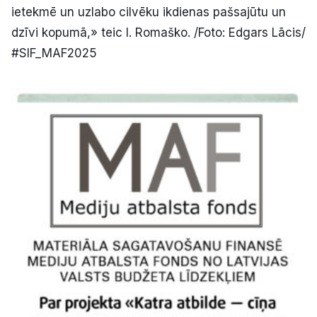
ietekmē un uzlabo cilvēku ikdienas pašsajūtu un
dzīvi kopumā,» teic I. Romaško. /Foto: Edgars Lācis/
#SIF_MAF2025