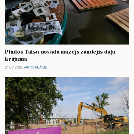
Plūdos Talsu novada muzejs zaudējis daļu
krājuma
21.07.2026
AKTUĀLĀKIE