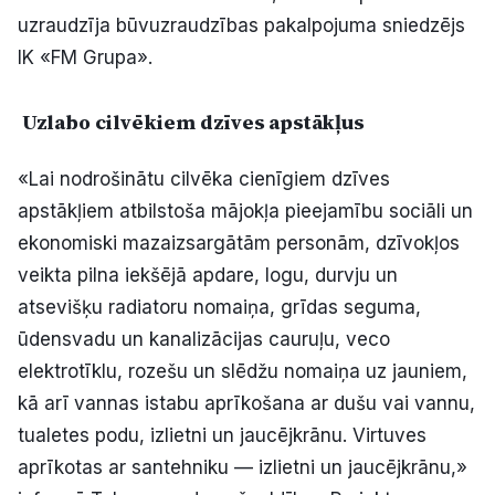
uzraudzīja būvuzraudzības pakalpojuma sniedzējs
IK «FM Grupa».
Uzlabo cilvēkiem dzīves apstākļus
«Lai nodrošinātu cilvēka cienīgiem dzīves
apstākļiem atbilstoša mājokļa pieejamību sociāli un
ekonomiski mazaizsargātām personām, dzīvokļos
veikta pilna iekšējā apdare, logu, durvju un
atsevišķu radiatoru nomaiņa, grīdas seguma,
ūdensvadu un kanalizācijas cauruļu, veco
elektrotīklu, rozešu un slēdžu nomaiņa uz jauniem,
kā arī vannas istabu aprīkošana ar dušu vai vannu,
tualetes podu, izlietni un jaucējkrānu. Virtuves
aprīkotas ar santehniku — izlietni un jaucējkrānu,»