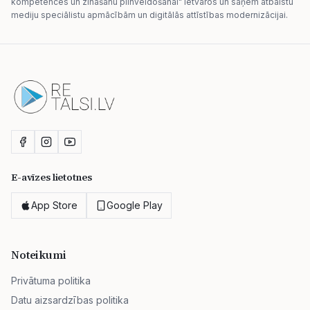
kompetences un zināšanu pilnveidošanai" ietvaros un saņem atbalstu
mediju speciālistu apmācībām un digitālās attīstības modernizācijai.
E-avīzes lietotnes
App Store
Google Play
Noteikumi
Privātuma politika
Datu aizsardzības politika