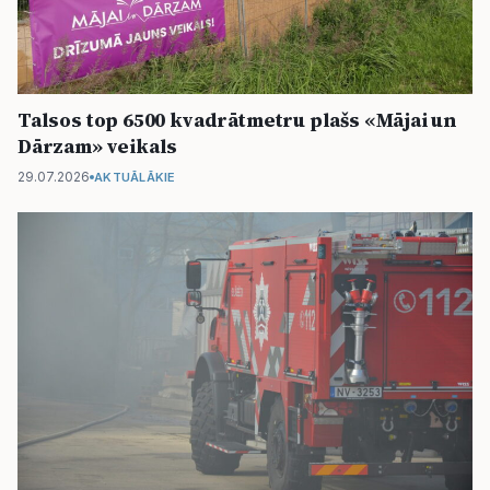
Talsos top 6500 kvadrātmetru plašs «Mājai un
Dārzam» veikals
29.07.2026
AKTUĀLĀKIE