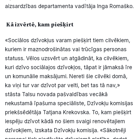
aizsardzības departamenta vadītāja Inga Romaško.
Kā izvērtē, kam piešķirt
«Sociālos dzīvokļus varam piešķirt tiem cilvēkiem,
kuriem ir maznodrošinātas vai trūcīgas personas
statuss. Vēlos uzsvērt un atgādināt, ka cilvēkiem,
kuri dzīvo sociālajos dzīvokļos, tāpat ir jāmaksā īre
un komunālie maksājumi. Nereti šie cilvēki domā,
ka viņi tur var dzīvot par velti, bet tas tā nav,»
stāsta Talsu novada pašvaldības vecākā
nekustamā īpašuma speciāliste, Dzīvokļu komisijas
priekšsēdētāja Tatjana Krekovska. To, kam piešķirt
iespēju dzīvot kādā no šiem svaigi renovētajiem
dzīvokļiem, izskata Dzīvokļu komisija. «Sākotnēji