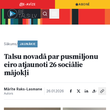
E-AVĪZE
ABONĒ
Ielogoties
Ziņo
App Store
Google Play
Sākums
/
JAUNĀKIE
Talsu novadā par pusmiljonu
Ziņas
eiro atjaunoti 26 sociālie
mājokļi
Sabiedrība
Dzīvesstils
Mārīte Raks-Lasmane
26.01.2026
Autors
Sports