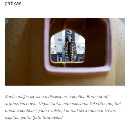
patikas.
Savās mājās ukraiņu māksliniece Valentīna Bero šobrīd
atgriezties nevar. Viņas tautai nepieciešama liela drosme, bet
pašai Valentīnai – jauna valsts, kur mākslā iemūžināt savas
sajūtas. /Foto: Ģirts Grenevics/