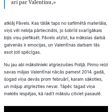
arī par Valentīnu,»
atklāj Pāvels. Kas tālāk taps no safilmētā materiāla,
viņš vēl nebija pārliecināts, jo šobrīd svarīgākais
bijis visu piefiksēt. Pāvels atzīst, ka mākslas darbā
galvenās ir emocijas, un Valentīnas darbam tās
esot ļoti spēcīgas.
Nu jau abi mākslinieki atgriezušies Polijā. Pirmo reizi
savas mājas Valentīnai nācās pamest 2014. gadā,
šogad viņa devās prom februārī, karam sākoties,
un mājup atgriezties nevar. Tāpēc tagad viņa
meklēs iespējas, kā radīt mākslu citviet pasaulē.