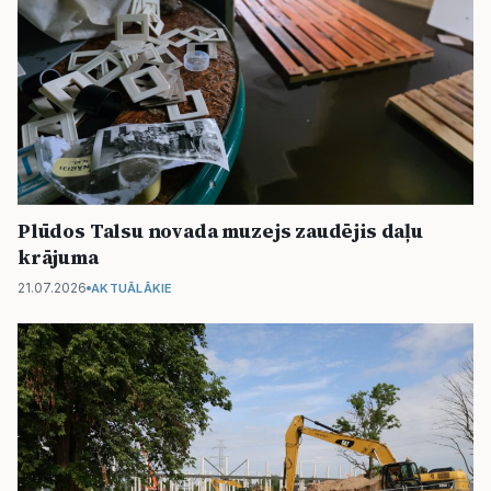
Plūdos Talsu novada muzejs zaudējis daļu
krājuma
21.07.2026
AKTUĀLĀKIE