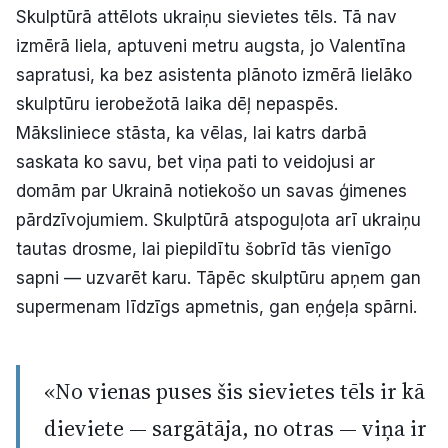
Skulptūrā attēlots ukraiņu sievietes tēls. Tā nav
izmērā liela, aptuveni metru augsta, jo Valentīna
sapratusi, ka bez asistenta plānoto izmērā lielāko
skulptūru ierobežotā laika dēļ nepaspēs.
Māksliniece stāsta, ka vēlas, lai katrs darbā
saskata ko savu, bet viņa pati to veidojusi ar
domām par Ukrainā notiekošo un savas ģimenes
pārdzīvojumiem. Skulptūrā atspoguļota arī ukraiņu
tautas drosme, lai piepildītu šobrīd tās vienīgo
sapni — uzvarēt karu. Tāpēc skulptūru apņem gan
supermenam līdzīgs apmetnis, gan eņģeļa spārni.
«No vienas puses šis sievietes tēls ir kā
dieviete — sargātāja, no otras — viņa ir