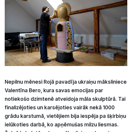
Kultūra
Bizness
Video
Vieta
Nepilnu mēnesi Rojā pavadīja ukraiņu māksliniece
Valentīna Bero, kura savas emocijas par
Sludinājumi
notiekošo dzimtenē atveidoja māla skulptūrā. Tai
finalizējoties un karsējoties vairāk nekā 1000
Pasākumi
grādu karstumā, vietējiem bija iespēja pa šķirbiņu
Reklāma
ielūkoties darbā, ko apņēmušas milzu liesmas.