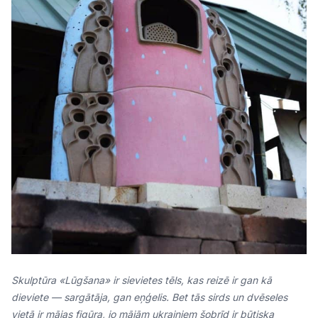
Skulptūra «Lūgšana» ir sievietes tēls, kas reizē ir gan kā
dieviete — sargātāja, gan eņģelis. Bet tās sirds un dvēseles
vietā ir mājas figūra, jo mājām ukraiņiem šobrīd ir būtiska