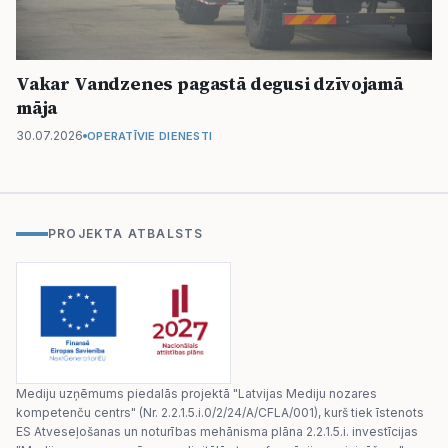
Vakar Vandzenes pagastā degusi dzīvojamā
māja
30.07.2026
OPERATĪVIE DIENESTI
PROJEKTA ATBALSTS
Mediju uzņēmums piedalās projektā "Latvijas Mediju nozares
kompetenču centrs" (Nr. 2.2.1.5.i.0/2/24/A/CFLA/001), kurš tiek īstenots
ES Atveseļošanas un noturības mehānisma plāna 2.2.1.5.i. investīcijas