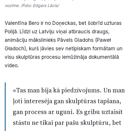
nozīme. /Foto: Edgars Lācis/
Valentīna Bero ir no Doņeckas, bet šobrīd uzturas
Polijā. Līdzi uz Latviju viņai atbraucis draugs,
animāciju mākslinieks Pāvels Gladohs (Paweł
Gładoch), kurš ļāvies sev netipiskam formātam un
visu skulptūras procesu iemūžināja dokumentālā
video.
«Tas man bija kā piedzīvojums. Un man
ļoti interesēja gan skulptūras tapšana,
gan process ar uguni. Es gribu uztaisīt
stāstu ne tikai par pašu skulptūru, bet