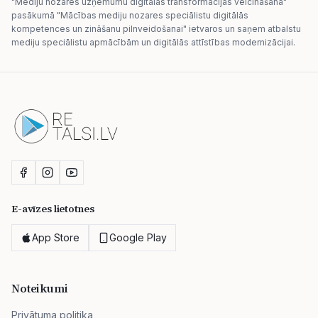
"Mediju nozares uzņēmumu digitālās transformācijas veicināšana"
pasākumā "Mācības mediju nozares speciālistu digitālās
kompetences un zināšanu pilnveidošanai" ietvaros un saņem atbalstu
mediju speciālistu apmācībām un digitālās attīstības modernizācijai.
E-avīzes lietotnes
App Store
Google Play
Noteikumi
Privātuma politika