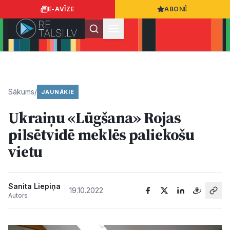
E-AVĪZE
ABONĒ
Ielogoties
Ziņo
App Store
Google Play
Sākums
/
JAUNĀKIE
Ukraiņu «Lūgšana» Rojas
Ziņas
pilsētvidē meklēs paliekošu
vietu
Sabiedrība
Dzīvesstils
Sanita Liepiņa
19.10.2022
Autors
Sports