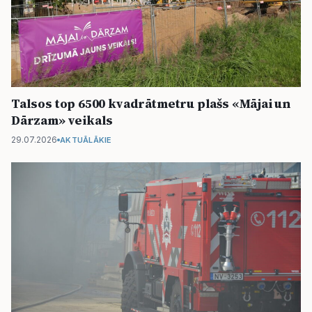
Talsos top 6500 kvadrātmetru plašs «Mājai un
Dārzam» veikals
29.07.2026
AKTUĀLĀKIE