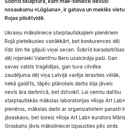
Šobrīd skulptūra, kam māk-sliniece devusi
Politiskā reklāma
nosaukumu «Lūgšana», ir gatava un meklēs vietu
Rojas pilsētvidē.
Par mums
Ukraiņu māksliniece starptautiskajiem plenēriem
Kontakti
Rojā pieteikusies vairākkārt, bet konkurences dēļ
līdz šim tie gājuši viņai secen. Šobrīd karadarbības
Ziņo redakcijai
dēļ rojenieki Valentīnu Bero uzaicināja paši. Gan
savas valsts traģēdijas, gan tuva cilvēka
Facebook
Instagram
YouTube
zaudējuma dēļ viņa Latvijā varēja ierasties vēlāk,
nekā gaidīts, tāpēc plānotais darbs bija jāveic
nevis āra darbnīcā, bet dzīvoklī. Lai ņemtu dalību
E-avīze
Abonē
starptautiskās mākslas laboratorijas «Roja Art Lab»
plenēros, mākslas darbi ar organizatoriem parasti ir
jāsaskaņo, bet šoreiz «Roja Art Lab» kurators Māris
Grosbahs ļāvis māksliniecei izpausties pēc sirds