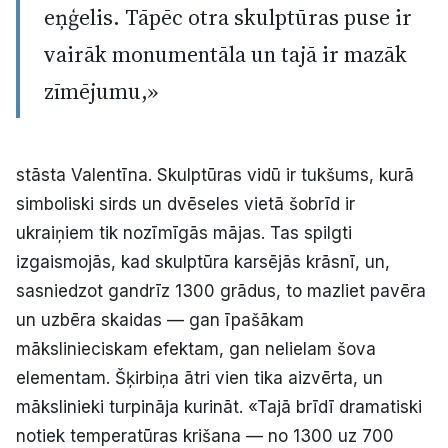
eņģelis. Tāpēc otra skulptūras puse ir
vairāk monumentāla un tajā ir mazāk
zīmējumu,»
stāsta Valentīna. Skulptūras vidū ir tukšums, kurā
simboliski sirds un dvēseles vietā šobrīd ir
ukraiņiem tik nozīmīgās mājas. Tas spilgti
izgaismojās, kad skulptūra karsējās krāsnī, un,
sasniedzot gandrīz 1300 grādus, to mazliet pavēra
un uzbēra skaidas — gan īpašākam
mākslinieciskam efektam, gan nelielam šova
elementam. Šķirbiņa ātri vien tika aizvērta, un
mākslinieki turpināja kurināt. «Tajā brīdī dramatiski
notiek temperatūras krišana — no 1300 uz 700