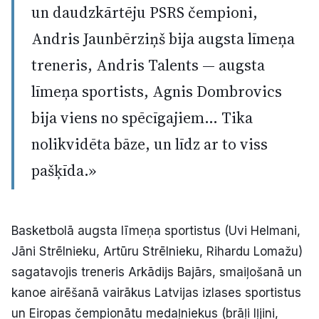
un daudzkārtēju PSRS čempioni,
Andris Jaunbērziņš bija augsta līmeņa
treneris, Andris Talents — augsta
līmeņa sportists, Agnis Dombrovics
bija viens no spēcīgajiem… Tika
nolikvidēta bāze, un līdz ar to viss
pašķīda.»
Basketbolā augsta līmeņa sportistus (Uvi Helmani,
Jāni Strēlnieku, Artūru Strēlnieku, Rihardu Lomažu)
sagatavojis treneris Arkādijs Bajārs, smaiļošanā un
kanoe airēšanā vairākus Latvijas izlases sportistus
un Eiropas čempionātu medaļniekus (brāļi Iļjini,