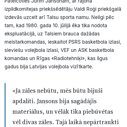
Pateicoties Jurim Jansonam, ar rajona
izpildkomitejas priekšsēdētāju Valdi Roģi priekšgalā
izdevās uzcelt arī Talsu sporta namu. Neilgi pēc
tam, kad 1980. gada 10. jūlijā ēka tika nodota
ekspluatācijā, uz Talsiem brauca dažādas
meistarkomandas, ieskaitot PSRS basketbola izlasi,
sieviešu volejbola izlasi, VEF un ASK basketbola
komandas un Rīgas «Radiotehniķi», kas ilgus
gadus bija Latvijas volejbola vizītkarte.
«Ja zāles nebūtu, mēs būtu bijuši
apdalīti. Jansons bija sagādājis
materiālus, un vēlāk tika piebūvētas
vēl divas zāles. Tajā laikā nepārtraukti