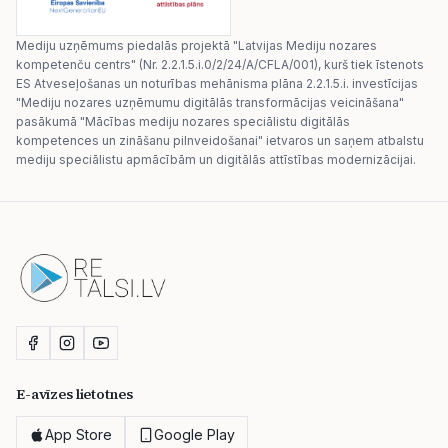
Mediju uzņēmums piedalās projektā "Latvijas Mediju nozares
kompetenču centrs" (Nr. 2.2.1.5.i.0/2/24/A/CFLA/001), kurš tiek īstenots
ES Atveseļošanas un noturības mehānisma plāna 2.2.1.5.i. investīcijas
"Mediju nozares uzņēmumu digitālās transformācijas veicināšana"
pasākumā "Mācības mediju nozares speciālistu digitālās
kompetences un zināšanu pilnveidošanai" ietvaros un saņem atbalstu
mediju speciālistu apmācībām un digitālās attīstības modernizācijai.
E-avīzes lietotnes
App Store
Google Play