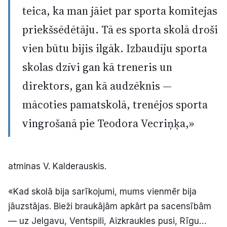
teica, ka man jāiet par sporta komitejas
priekšsēdētāju. Tā es sporta skolā droši
vien būtu bijis ilgāk. Izbaudīju sporta
skolas dzīvi gan kā treneris un
direktors, gan kā audzēknis —
mācoties pamatskolā, trenējos sporta
vingrošanā pie Teodora Vecriņķa,»
atminas V. Kalderauskis.
«Kad skolā bija sarīkojumi, mums vienmēr bija
jāuzstājas. Bieži braukājām apkārt pa sacensībām
— uz Jelgavu, Ventspili, Aizkraukles pusi, Rīgu…