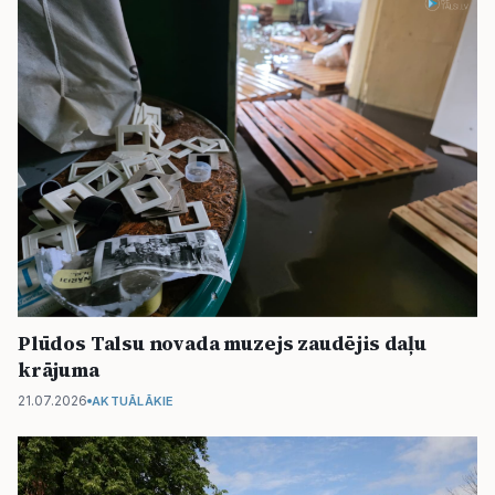
Plūdos Talsu novada muzejs zaudējis daļu
krājuma
21.07.2026
AKTUĀLĀKIE