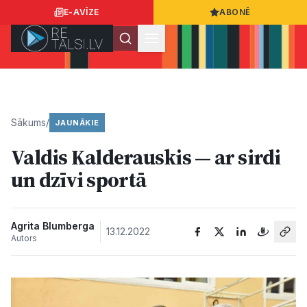
E-AVĪZE
ABONĒ
Ielogoties
Ziņo
App Store
Google Play
Sākums
/
JAUNĀKIE
Valdis Kalderauskis — ar sirdi
Ziņas
un dzīvi sportā
Sabiedrība
Agrita Blumberga
13.12.2022
Autors
Dzīvesstils
Sports