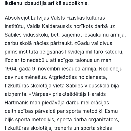
ikdienu izbaudījis arī kā audzēknis.
Politiskā reklāma
Absolvējot Latvijas Valsts Fiziskās kultūras
Par mums
institūtu, Valdis Kalderauskis norīkots darbā uz
Sabiles vidusskolu, bet, saņemot iesaukumu armijā,
Kontakti
darbu skolā nācies pārtraukt. «Gadu vai divus
pirms institūta beigšanas likvidēja militāro katedru,
Ziņo redakcijai
līdz ar to nedabūju attiecīgos talonus un mani
1964. gada 9. novembrī iesauca armijā. Nodienēju
Facebook
Instagram
YouTube
deviņus mēnešus. Atgriežoties no dienesta,
fizkultūras skolotāja vieta Sabiles vidusskolā bija
E-avīze
Abonē
aizņemta. «Vārpas» priekšsēdētājs Haralds
Hartmanis man piedāvāja darbu meliorācijas
celtniecības pārvaldē par sporta metodiķi. Esmu
bijis sporta metodiķis, sporta darba organizators,
fizkultūras skolotājs, treneris un sporta skolas