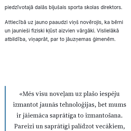
piedzīvotajā dalās bijušais sporta skolas direktors.
Attiecībā uz jauno paaudzi viņš novērojis, ka bērni
un jaunieši fiziski kļūst aizvien vārgāki. Vislielākā
atbildība, viņaprāt, par to jāuzņemas ģimenēm.
«Mēs visu noveļam uz plašo iespēju
izmantot jaunās tehnoloģijas, bet mums
ir jāiemāca saprātīga to izmantošana.
Pareizi un saprātīgi palīdzot vecākiem,