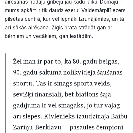
airēšanas nodaļu gribēju jau kādu laiku. Domāju —
mums apkārt ir tik daudz ezeru, Valdemārpilī ezers
pilsētas centrā, kur vēl lepnāk! Izrunājāmies, un tā
arī sākās airēšana. Zigis prata strādāt gan ar
bērniem un vecākiem, gan iestādēm.
Žēl man ir par to, ka 80. gadu beigās,
90. gadu sākumā nolikvidēja šaušanas
sportu. Tas ir smags sporta veids,
sevišķi finansiāli, bet biatlons šajā
gadījumā ir vēl smagāks, jo tur vajag
arī slēpes. Kivlenieks izaudzināja Baibu
Zariņu-Berklavu — pasaules čempioni