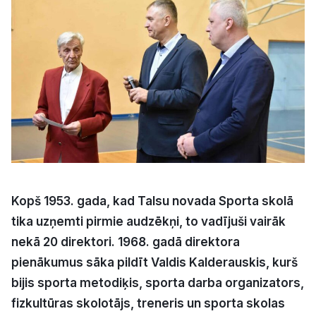
Kultūra
Bizness
Video
Vieta
Kopš 1953. gada, kad Talsu novada Sporta skolā
tika uzņemti pirmie audzēkņi, to vadījuši vairāk
Sludinājumi
nekā 20 direktori. 1968. gadā direktora
Pasākumi
pienākumus sāka pildīt Valdis Kalderauskis, kurš
bijis sporta metodiķis, sporta darba organizators,
Reklāma
fizkultūras skolotājs, treneris un sporta skolas