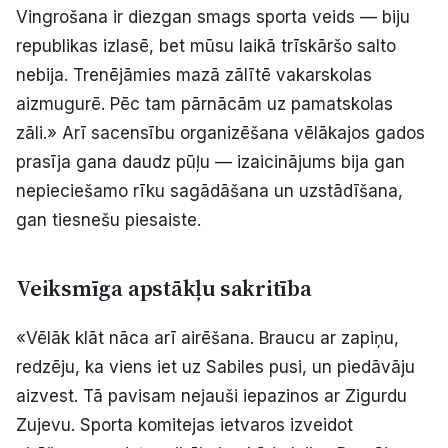
Vingrošana ir diezgan smags sporta veids — biju
republikas izlasē, bet mūsu laikā trīskāršo salto
nebija. Trenējāmies mazā zālītē vakarskolas
aizmugurē. Pēc tam pārnācām uz pamatskolas
zāli.» Arī sacensību organizēšana vēlākajos gados
prasīja gana daudz pūļu — izaicinājums bija gan
nepieciešamo rīku sagādāšana un uzstādīšana,
gan tiesnešu piesaiste.
Veiksmīga apstākļu sakritība
«Vēlāk klāt nāca arī airēšana. Braucu ar zapiņu,
redzēju, ka viens iet uz Sabiles pusi, un piedāvāju
aizvest. Tā pavisam nejauši iepazinos ar Zigurdu
Zujevu. Sporta komitejas ietvaros izveidot