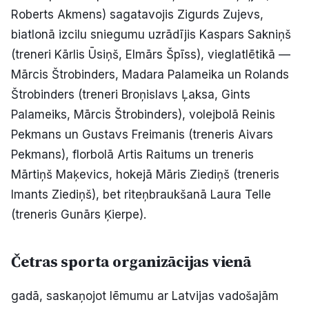
Roberts Akmens) sagatavojis Zigurds Zujevs,
biatlonā izcilu sniegumu uzrādījis Kaspars Sakniņš
(treneri Kārlis Ūsiņš, Elmārs Špīss), vieglatlētikā —
Mārcis Štrobinders, Madara Palameika un Rolands
Štrobinders (treneri Broņislavs Ļaksa, Gints
Palameiks, Mārcis Štrobinders), volejbolā Reinis
Pekmans un Gustavs Freimanis (treneris Aivars
Pekmans), florbolā Artis Raitums un treneris
Mārtiņš Maķevics, hokejā Māris Ziediņš (treneris
Imants Ziediņš), bet riteņbraukšanā Laura Telle
(treneris Gunārs Ķierpe).
Četras sporta organizācijas vienā
gadā, saskaņojot lēmumu ar Latvijas vadošajām