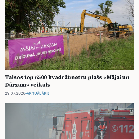
Talsos top 6500 kvadrātmetru plašs «Mājai un
Dārzam» veikals
29.07.2026
AKTUĀLĀKIE