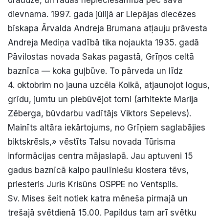
draudze, un radās nepieciešamība pēc sava
dievnama. 1997. gada jūlijā ar Liepājas diecēzes
bīskapa Ārvalda Andreja Brumana atļauju prāvesta
Andreja Mediņa vadībā tika nojaukta 1935. gadā
Pāvilostas novada Sakas pagastā, Grīņos celtā
baznīca — koka guļbūve. To pārveda un līdz
4. oktobrim no jauna uzcēla Kolkā, atjaunojot logus,
grīdu, jumtu un piebūvējot torni (arhitekte Marija
Zēberga, būvdarbu vadītājs Viktors Sepelevs).
Mainīts altāra iekārtojums, no Grīņiem saglabājies
biktskrēsls,» vēstīts Talsu novada Tūrisma
informācijas centra mājaslapā. Jau aptuveni 15
gadus baznīcā kalpo paulīniešu klostera tēvs,
priesteris Juris Krisūns OSPPE no Ventspils.
Sv. Mises šeit notiek katra mēneša pirmajā un
trešajā svētdienā 15.00. Papildus tam arī svētku