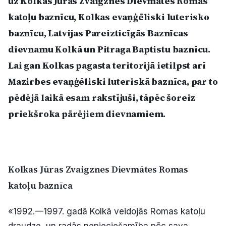
uz Kolkas Jūras Zvaigznes Dievmātes Romas
Politiskā reklāma
katoļu baznīcu, Kolkas evaņģēliski luterisko
baznīcu, Latvijas Pareizticīgās Baznīcas
Par mums
dievnamu Kolkā un Pitraga Baptistu baznīcu.
Kontakti
Lai gan Kolkas pagasta teritorijā ietilpst arī
Mazirbes evaņģēliski luteriskā baznīca, par to
Ziņo redakcijai
pēdējā laikā esam rakstījuši, tāpēc šoreiz
priekšroka pārējiem dievnamiem.
Facebook
Instagram
YouTube
E-avīze
Abonē
Kolkas Jūras Zvaigznes Dievmātes Romas
katoļu baznīca
«1992.—1997. gadā Kolkā veidojās Romas katoļu