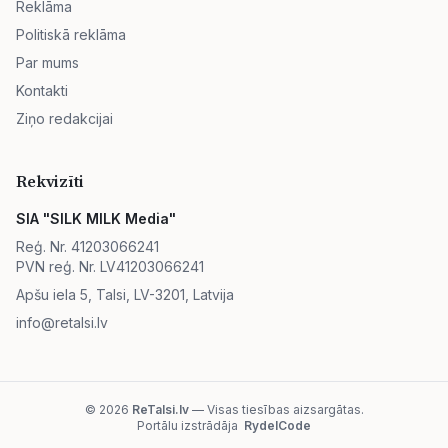
Reklāma
Politiskā reklāma
Par mums
Kontakti
Ziņo redakcijai
Rekvizīti
SIA "SILK MILK Media"
Reģ. Nr. 41203066241
PVN reģ. Nr. LV41203066241
Apšu iela 5, Talsi, LV-3201, Latvija
info@retalsi.lv
© 2026
ReTalsi.lv
— Visas tiesības aizsargātas.
Portālu izstrādāja
RydelCode