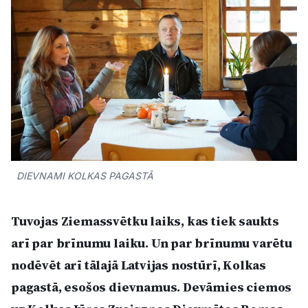
Kultūra
Bizness
Video
Vieta
DIEVNAMI KOLKAS PAGASTĀ
Sludinājumi
Tuvojas Ziemassvētku laiks, kas tiek saukts
arī par brīnumu laiku. Un par brīnumu varētu
Pasākumi
nodēvēt arī tālajā Latvijas nostūrī, Kolkas
pagastā, esošos dievnamus. Devāmies ciemos
Reklāma