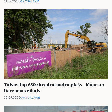
21.07.2026
AKTUĀLĀKIE
Talsos top 6500 kvadrātmetru plašs «Mājai un
Dārzam» veikals
29.07.2026
AKTUĀLĀKIE