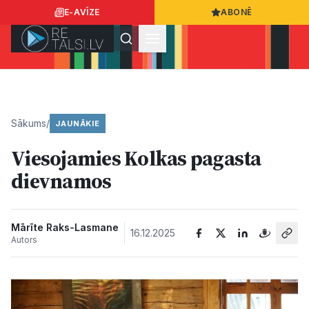
E-AVĪZE
ABONĒ
Ielogoties
Ziņo
App Store
Google Play
Sākums
/
JAUNĀKIE
Viesojamies Kolkas pagasta
Ziņas
dievnamos
Sabiedrība
Mārīte Raks-Lasmane
16.12.2025
Autors
Dzīvesstils
Sports