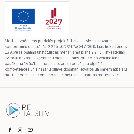
Mediju uzņēmums piedalās projektā "Latvijas Mediju nozares
kompetenču centrs" (Nr. 2.2.1.5.i.0/2/24/A/CFLA/001), kurš tiek īstenots
ES Atveseļošanas un noturības mehānisma plāna 2.2.1.5.i. investīcijas
"Mediju nozares uzņēmumu digitālās transformācijas veicināšana"
pasākumā "Mācības mediju nozares speciālistu digitālās
kompetences un zināšanu pilnveidošanai" ietvaros un saņem atbalstu
mediju speciālistu apmācībām un digitālās attīstības modernizācijai.