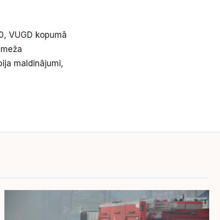
6.30, VUGD kopumā
a meža
ija maldinājumi,