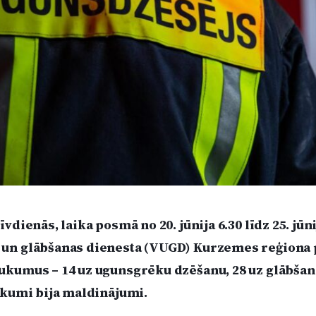
vdienās, laika posmā no 20. jūnija 6.30 līdz 25. jūni
un glābšanas dienesta (VUGD) Kurzemes reģiona 
ukumus – 14 uz ugunsgrēku dzēšanu, 28 uz glābša
aukumi bija maldinājumi.