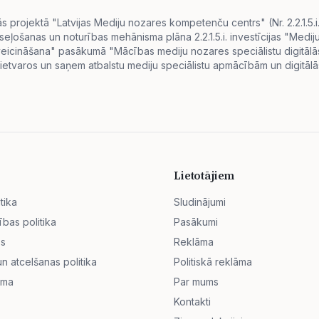
projektā "Latvijas Mediju nozares kompetenču centrs" (Nr. 2.2.1.5.
eseļošanas un noturības mehānisma plāna 2.2.1.5.i. investīcijas "Me
s veicināšana" pasākumā "Mācības mediju nozares speciālistu digitā
ietvaros un saņem atbalstu mediju speciālistu apmācībām un digitālās
Lietotājiem
tika
Sludinājumi
ības politika
Pasākumi
ss
Reklāma
 atcelšanas politika
Politiskā reklāma
āma
Par mums
Kontakti