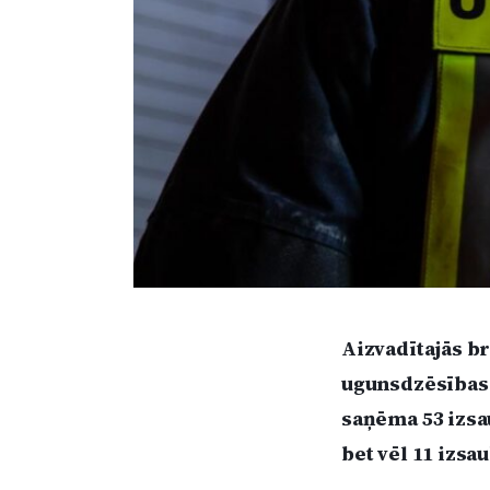
Aizvadītajās brī
ugunsdzēsības 
saņēma 53 izsa
bet vēl 11 izs