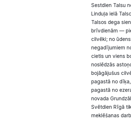
Sestdien Talsu n
Linduļa ielā Tals
Talsos dega sie
brīvdienām — pie
cilvēki; no ūdens
negadījumiem no 
cietis un viens b
noslēdzās astoņo
bojāgājušus cil
pagastā no dīķa
pagastā no ezera
novada Grundzāle
Svētdien Rīgā ti
meklēšanas darbu