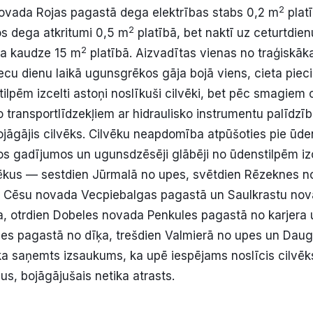
2
ovada Rojas pagastā dega elektrības stabs 0,2 m
plat
2
os dega atkritumi 0,5 m
platībā, bet naktī uz ceturtdien
2
na kaudze 15 m
platībā. Aizvadītas vienas no traģiskā
cu dienu laikā ugunsgrēkos gāja bojā viens, cieta pieci 
tilpēm izcelti astoņi noslīkuši cilvēki, bet pēc smagiem
transportlīdzekļiem ar hidraulisko instrumentu palīdzīb
ojāgājis cilvēks. Cilvēku neapdomība atpūšoties pie ūden
s gadījumos un ugunsdzēsēji glābēji no ūdenstilpēm iz
vēkus — sestdien Jūrmalā no upes, svētdien Rēzeknes 
, Cēsu novada Vecpiebalgas pagastā un Saulkrastu nov
, otrdien Dobeles novada Penkules pagastā no karjera 
s pagastā no dīķa, trešdien Valmierā no upes un Dauga
ka saņemts izsaukums, ka upē iespējams noslīcis cilvēks
s, bojāgājušais netika atrasts.