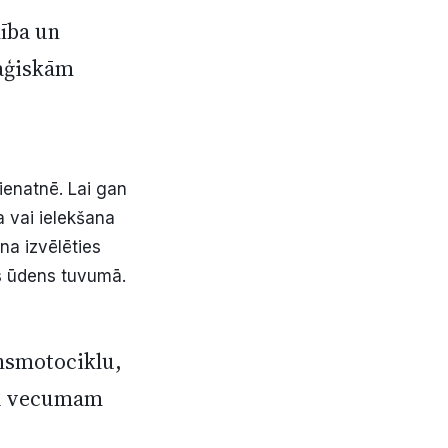
ība un
raģiskām
ienatnē. Lai gan
na vai ielekšana
na izvēlēties
us ūdens tuvumā.
ensmotociklu,
adu vecumam