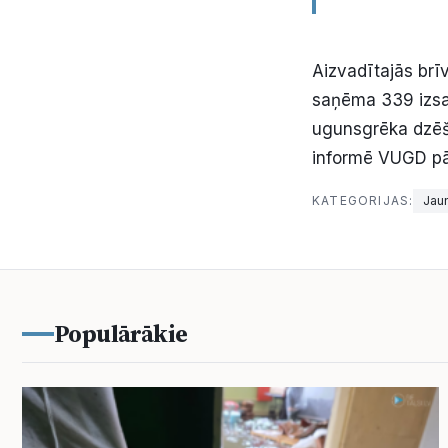
Aizvadītajās brī
saņēma 339 izsa
ugunsgrēka dzēša
informē VUGD pār
KATEGORIJAS:
Jau
Populārākie