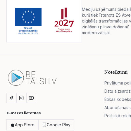
Mediju uzņēmums piedalās 
kurš tiek īstenots ES Atv
digitālās transformācija
zināšanu pilnveidošanai" 
modernizācijai.
Noteikumi
Privātuma poli
Datu aizsardz
Ētikas kodek
Abonēšanas un
E-avīzes lietotnes
Politiskā rekl
App Store
Google Play