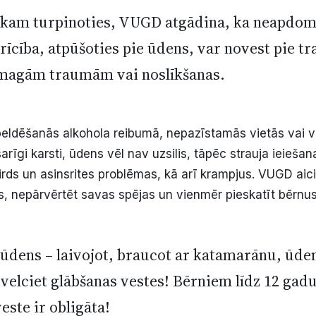
aikam turpinoties, VUGD atgādina, ka neapdom
rīcība, atpūšoties pie ūdens, var novest pie t
magām traumām vai noslīkšanas.
 peldēšanās alkohola reibumā, nepazīstamās vietās vai v
asarīgi karsti, ūdens vēl nav uzsilis, tāpēc strauja ieieša
irds un asinsrites problēmas, kā arī krampjus. VUGD aici
s, nepārvērtēt savas spējas un vienmēr pieskatīt bērn
 ūdens – laivojot, braucot ar katamarānu, ūd
 velciet glābšanas vestes! Bērniem līdz 12 g
este ir obligāta!