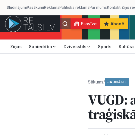
Sludinājumi
Pasākumi
Reklāma
Politiskā reklāma
Par mums
Kontakti
Ziņo re
E-avīze
Abonē
Ziņas
Sabiedrība
Dzīvesstils
Sports
Kultūra
Sākums
/
JAUNĀKIE
VUGD: a
traģisk