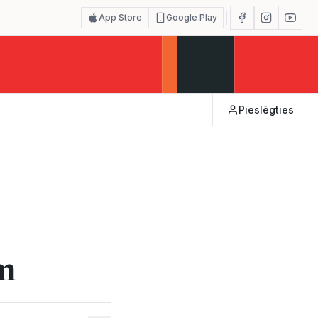
App Store
Google Play
Pieslēgties
ām