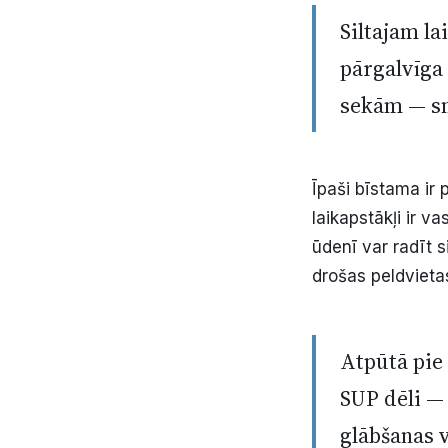
Siltajam l
pārgalvīga 
sekām — s
Īpaši bīstama ir
laikapstākļi ir v
ūdenī var radīt s
drošas peldvieta
Atpūtā pie
SUP dēli —
glābšanas v