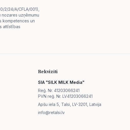
i.0/2/24/A/CFLA/001),
diju nozares uzņēmumu
lās kompetences un
 attīstības
Rekvizīti
SIA "SILK MILK Media"
Reģ. Nr. 41203066241
PVN reģ. Nr. LV41203066241
Apšu iela 5, Talsi, LV-3201, Latvija
info@retalsi.lv