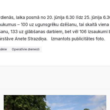
vdienās, laika posmā no 20. jūnija 6.30 līdz 25. jūnija 
ukumus – 100 uz ugunsgrēku dzēšanu, tai skaitā vien
nu, 133 uz glābšanas darbiem, bet vēl 106 izsaukumi b
stāve Anete Strazdiņa. Izmantots publicitātes foto.
nākie
Operatīvie dienesti