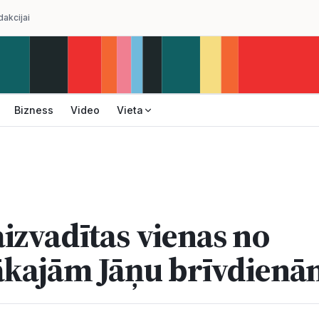
dakcijai
Bizness
Video
Vieta
izvadītas vienas no
ākajām Jāņu brīvdien