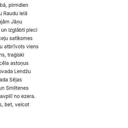
ībā, pirmdien
u Raudu ielā
kajām Jāņu
un izglābti pieci
 ceļu satiksmes
u atbrīvots viens
s, traģiski
cēla astoņus
novada Lendžu
ada Sējas
un Smiltenes
vpilī no ezera.
, bet, veicot