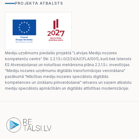
PROJEKTA ATBALSTS
Mediju uzņēmums piedalās projektā "Latvijas Mediju nozares
kompetenču centrs" (Nr. 2.2.1.5.i.0/2/24/A/CFLA/001), kurš tiek īstenots
ES Atveseļošanas un noturības mehānisma plāna 2.2.1.5.i. investīcijas
"Mediju nozares uzņēmumu digitālās transformācijas veicināšana"
pasākumā "Mācības mediju nozares speciālistu digitālās
kompetences un zināšanu pilnveidošanai" ietvaros un saņem atbalstu
mediju speciālistu apmācībām un digitālās attīstības modernizācijai.