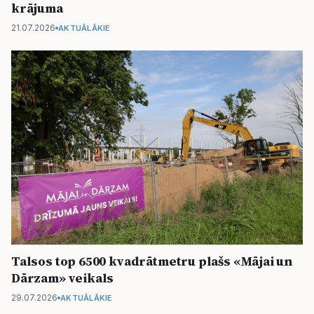
krājuma
21.07.2026
AKTUĀLĀKIE
Talsos top 6500 kvadrātmetru plašs «Mājai un
Dārzam» veikals
29.07.2026
AKTUĀLĀKIE