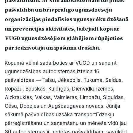
pašvaldībām. Ar šīm autocisternām turpmāk
Politiskā reklāma
pašvaldību un brīvprātīgo ugunsdzēsēju
organizācijas piedalīsies ugunsgrēku dzēšanā
Par mums
un prevencijas aktivitātēs, tādējādi kopā ar
VUGD ugunsdzēsējiem glābējiem rūpējoties
Kontakti
par iedzīvotāju un īpašumu drošību.
Ziņo redakcijai
Kopumā vēlmi sadarboties ar VUGD un saņemt
ugunsdzēsības autocisternas izteica 16
Facebook
Instagram
YouTube
pašvaldības — Talsu, Jēkabpils, Tukuma, Saldus,
Ropažu, Bauskas, Kuldīgas, Dienvidkurzemes,
E-avīze
Abonē
Aizkraukles, Valkas, Valmieras, Limbažu, Siguldas,
Cēsu, Dobeles un Augšdaugavas novads. Jūnija
sākumā pašvaldības uzsāka transportlīdzekļu
pārreģistrēšanu un saņemšanu un mēneša vidū jau
30 autocisternas ir nodotas pašvaldībām, savukārt