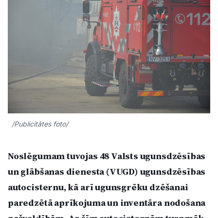
Kultūra
Bizness
Video
Vieta
/Publicitātes foto/
Noslēgumam tuvojas 48 Valsts ugunsdzēsības
Sludinājumi
un glābšanas dienesta (VUGD) ugunsdzēsības
Pasākumi
autocisternu, kā arī ugunsgrēku dzēšanai
paredzētā aprīkojuma un inventāra nodošana
Reklāma