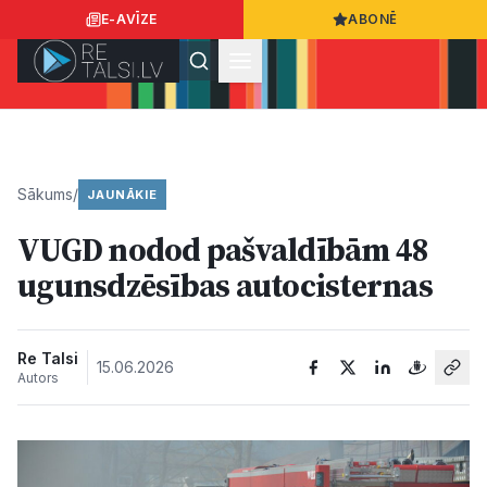
E-AVĪZE
ABONĒ
Ielogoties
Ziņo
App Store
Google Play
Sākums
/
JAUNĀKIE
VUGD nodod pašvaldībām 48
Ziņas
ugunsdzēsības autocisternas
Sabiedrība
Re Talsi
15.06.2026
Autors
Dzīvesstils
Sports