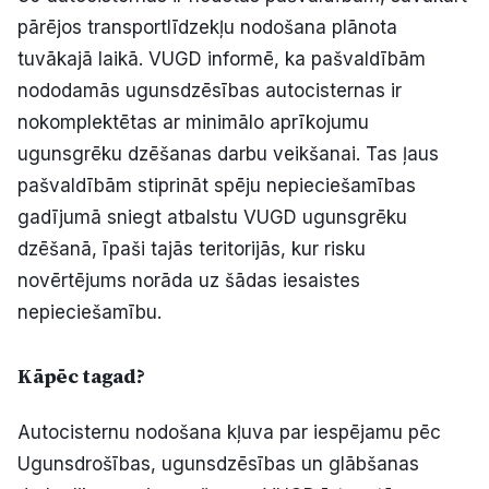
pārējos transportlīdzekļu nodošana plānota
tuvākajā laikā. VUGD informē, ka pašvaldībām
nododamās ugunsdzēsības autocisternas ir
nokomplektētas ar minimālo aprīkojumu
ugunsgrēku dzēšanas darbu veikšanai. Tas ļaus
pašvaldībām stiprināt spēju nepieciešamības
gadījumā sniegt atbalstu VUGD ugunsgrēku
dzēšanā, īpaši tajās teritorijās, kur risku
novērtējums norāda uz šādas iesaistes
nepieciešamību.
Kāpēc tagad?
Autocisternu nodošana kļuva par iespējamu pēc
Ugunsdrošības, ugunsdzēsības un glābšanas