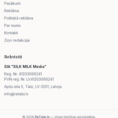
Pasākumi
Reklāma
Politiskā reklāma
Par mums
Kontakti
Ziņo redakcijai
Rekvizīti
SIA "SILK MILK Media"
Reģ. Nr. 41203066241
PVN reģ. Nr. LV41203066241
Apšu iela 5, Talsi, LV-3201, Latvija
info@retalsi.lv
© 2026
ReTalsi.lv
— Visas tiesības aizsargātas.