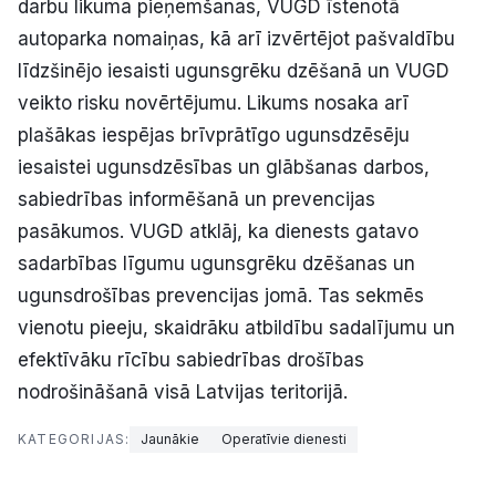
darbu likuma pieņemšanas, VUGD īstenotā
autoparka nomaiņas, kā arī izvērtējot pašvaldību
līdzšinējo iesaisti ugunsgrēku dzēšanā un VUGD
veikto risku novērtējumu. Likums nosaka arī
plašākas iespējas brīvprātīgo ugunsdzēsēju
iesaistei ugunsdzēsības un glābšanas darbos,
sabiedrības informēšanā un prevencijas
pasākumos. VUGD atklāj, ka dienests gatavo
sadarbības līgumu ugunsgrēku dzēšanas un
ugunsdrošības prevencijas jomā. Tas sekmēs
vienotu pieeju, skaidrāku atbildību sadalījumu un
efektīvāku rīcību sabiedrības drošības
nodrošināšanā visā Latvijas teritorijā.
KATEGORIJAS:
Jaunākie
Operatīvie dienesti