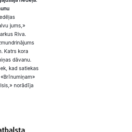
ājušajā nedēļā.
aunu
nedēļas
alvu jums,»
arkus Riva.
 uzmundrinājums
. Katrs kora
miņas dāvanu.
iek, kad satiekas
m «Brīnumiņam»
lsis,» norādīja