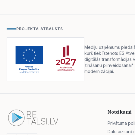
PROJEKTA ATBALSTS
Mediju uzņēmums piedalās 
kurš tiek īstenots ES Atv
digitālās transformācija
zināšanu pilnveidošanai" 
modernizācijai.
Noteikumi
Privātuma poli
Datu aizsardz