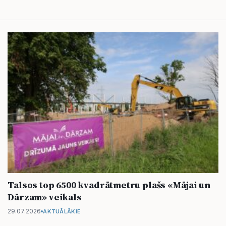
Talsos top 6500 kvadrātmetru plašs «Mājai un
Dārzam» veikals
29.07.2026
AKTUĀLĀKIE