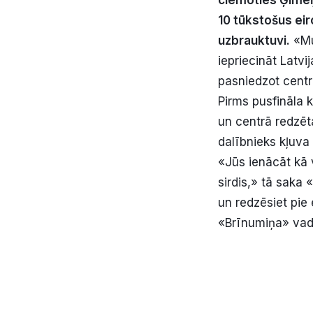
ciemoties Ģimeņ
10 tūkstošus eir
uzbrauktuvi.
«Mum
iepriecināt Latvi
pasniedzot centr
Pirms pusfināla 
un centrā redzēta
dalībnieks kļuv
«Jūs ienācāt kā 
sirdis,» tā sak
un redzēsiet pie 
«Brīnumiņa» vadī