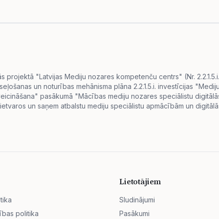
projektā "Latvijas Mediju nozares kompetenču centrs" (Nr. 2.2.1.5.
eseļošanas un noturības mehānisma plāna 2.2.1.5.i. investīcijas "Me
s veicināšana" pasākumā "Mācības mediju nozares speciālistu digitā
ietvaros un saņem atbalstu mediju speciālistu apmācībām un digitālās
Lietotājiem
tika
Sludinājumi
ības politika
Pasākumi