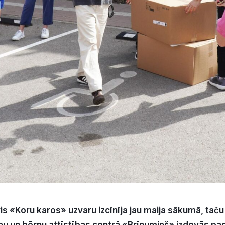
ris «Koru karos» uzvaru izcīnīja jau maija sākumā, taču