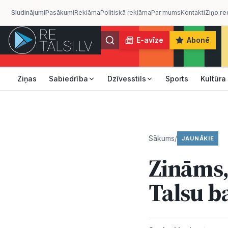
Sludinājumi
Pasākumi
Reklāma
Politiskā reklāma
Par mums
Kontakti
Ziņo re
E-avīze
Abonē
Ziņas
Sabiedrība
Dzīvesstils
Sports
Kultūra
Sākums
/
JAUNĀKIE
Zināms,
Talsu b