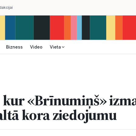
dakcijai
Bizness
Video
Vieta
 kur «Brīnumiņš» izm
altā kora ziedojumu