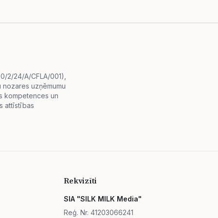
i.0/2/24/A/CFLA/001),
diju nozares uzņēmumu
lās kompetences un
 attīstības
Rekvizīti
SIA "SILK MILK Media"
Reģ. Nr. 41203066241