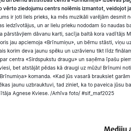
u un bērnu attīstības centrā «Brīnumiņš» izdevās pag
o vērto ziedojumu centrs nolēmis izmantot, veidojot j
s ir ļoti liels prieks, ka mēs muzikāli varējām desmit 
jas iedzīvotājus, un ar lielu prieku nododam šo naudas b
a pārstāvjiem dāvanu karti, sacīja baltā kora vadītājs M
koris jau apciemoja «Brīnumiņu», un bērnu stāsti, viņu
is korim deva jaunu spēku un uzrāvienu tikt līdz finālam
a par centra «Sirdspukstu draugu» un saņēma īpašu pie
viesi, bet atstājāt pēdas kā draugi uz mūžu! Brīnumi not
a «Brīnumiņa» komanda. «Kad jūs vasarā brauksiet garā
ēkas jaunu uzbrauktuvi, tad ziniet, ka to paveica jūsu ba
tāja Agnese Kviese. /Arhīva foto/ #sif_maf2025