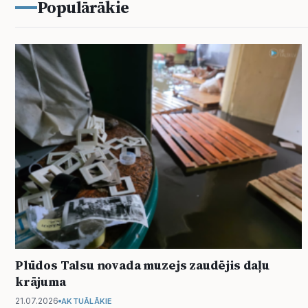
Populārākie
Plūdos Talsu novada muzejs zaudējis daļu
krājuma
21.07.2026
AKTUĀLĀKIE