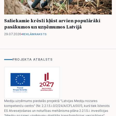
Saliekamie krēsli kļūst arvien populārāki
pasākumos un uzņēmumos Latvijā
29.07.2026
REKLĀMRAKSTS
PROJEKTA ATBALSTS
Mediju uzņēmums piedalās projektā "Latvijas Mediju nozares
kompetenču centrs" (Nr. 2.2.1.5.i.0/2/24/A/CFLA/001), kurš tiek īstenots
ES Atveseļošanas un noturības mehānisma plāna 2.2.1.5.i. investīcijas
"Mediju nozares uzņēmumu digitālās transformācijas veicināšana"