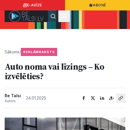
E-AVĪZE
ABONĒ
Ielogoties
Ziņo
App Store
Google Play
Sākums
/
REKLĀMRAKSTS
Auto noma vai līzings – Ko
Ziņas
izvēlēties?
Sabiedrība
Re Talsi
24.01.2025
Autors
Dzīvesstils
Sports