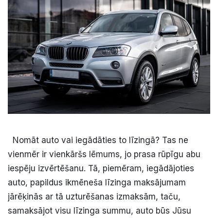
Kultūra
Bizness
Video
Vieta
Nomāt auto vai iegādāties to līzingā? Tas ne
vienmēr ir vienkāršs lēmums, jo prasa rūpīgu abu
Sludinājumi
iespēju izvērtēšanu. Tā, piemēram, iegādājoties
Pasākumi
auto, papildus ikmēneša līzinga maksājumam
jārēķinās ar tā uzturēšanas izmaksām, taču,
Reklāma
samaksājot visu līzinga summu, auto būs Jūsu