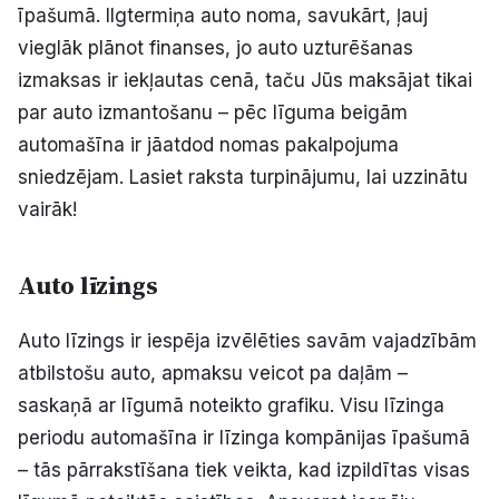
īpašumā. Ilgtermiņa auto noma, savukārt, ļauj
Politiskā reklāma
vieglāk plānot finanses, jo auto uzturēšanas
izmaksas ir iekļautas cenā, taču Jūs maksājat tikai
Par mums
par auto izmantošanu – pēc līguma beigām
Kontakti
automašīna ir jāatdod nomas pakalpojuma
sniedzējam. Lasiet raksta turpinājumu, lai uzzinātu
Ziņo redakcijai
vairāk!
Auto līzings
Facebook
Instagram
YouTube
Auto līzings ir iespēja izvēlēties savām vajadzībām
E-avīze
Abonē
atbilstošu auto, apmaksu veicot pa daļām –
saskaņā ar līgumā noteikto grafiku. Visu līzinga
periodu automašīna ir līzinga kompānijas īpašumā
– tās pārrakstīšana tiek veikta, kad izpildītas visas