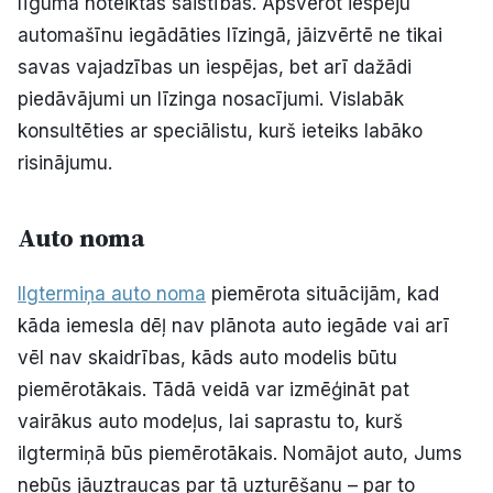
līgumā noteiktās saistības. Apsverot iespēju
automašīnu iegādāties līzingā, jāizvērtē ne tikai
savas vajadzības un iespējas, bet arī dažādi
piedāvājumi un līzinga nosacījumi. Vislabāk
konsultēties ar speciālistu, kurš ieteiks labāko
risinājumu.
Auto noma
Ilgtermiņa auto noma
piemērota situācijām, kad
kāda iemesla dēļ nav plānota auto iegāde vai arī
vēl nav skaidrības, kāds auto modelis būtu
piemērotākais. Tādā veidā var izmēģināt pat
vairākus auto modeļus, lai saprastu to, kurš
ilgtermiņā būs piemērotākais. Nomājot auto, Jums
nebūs jāuztraucas par tā uzturēšanu – par to