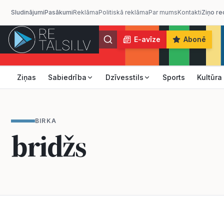
Sludinājumi
Pasākumi
Reklāma
Politiskā reklāma
Par mums
Kontakti
Ziņo re
E-avīze
Abonē
Ziņas
Sabiedrība
Dzīvesstils
Sports
Kultūra
BIRKA
bridžs