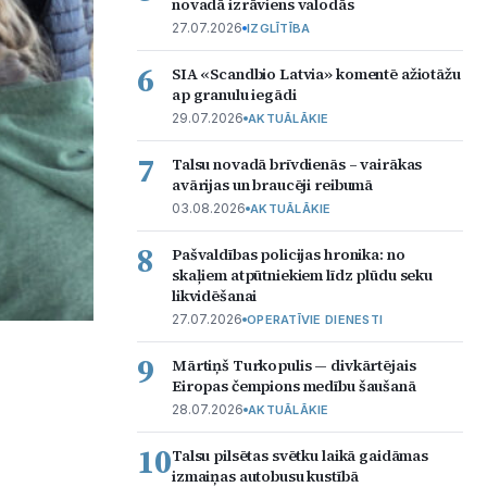
novadā izrāviens valodās
27.07.2026
IZGLĪTĪBA
6
SIA «Scandbio Latvia» komentē ažiotāžu
ap granulu iegādi
29.07.2026
AKTUĀLĀKIE
7
Talsu novadā brīvdienās – vairākas
avārijas un braucēji reibumā
03.08.2026
AKTUĀLĀKIE
8
Pašvaldības policijas hronika: no
skaļiem atpūtniekiem līdz plūdu seku
likvidēšanai
27.07.2026
OPERATĪVIE DIENESTI
9
Mārtiņš Turkopulis — divkārtējais
Eiropas čempions medību šaušanā
28.07.2026
AKTUĀLĀKIE
10
Talsu pilsētas svētku laikā gaidāmas
izmaiņas autobusu kustībā