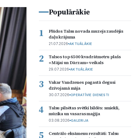
Populārākie
1
Plūdos Talsu novada muzejs zaudējis
daļu krājuma
21.07.2026
AKTUĀLĀKIE
2
Talsos top 6500 kvadrātmetru plašs
«Mājai un Dārzam» veikals
29.07.2026
AKTUĀLĀKIE
3
Vakar Vandzenes pagastā degusi
dzīvojamā māja
30.07.2026
OPERATĪVIE DIENESTI
4
Talsu pilsētas svētki bildēs: smiekli,
mūzika un vasaras maģija
03.08.2026
GALERIJA
5
Centrālo eksāmenu rezultāti: Talsu