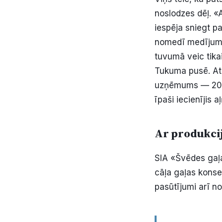
noslodzes dēļ. «A
iespēja sniegt p
nomedī medījumu 
tuvumā veic tik
Tukuma pusē. Atš
uzņēmums — 200 
īpaši iecienījis 
Ar produkcij
SIA «Švēdes gaļas
cāļa gaļas konserv
pasūtījumi arī no