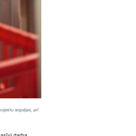
jektu iespējas, arī
pasīvi darba