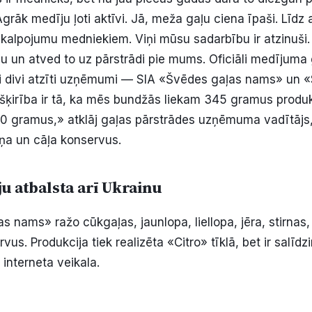
grāk medīju ļoti aktīvi. Jā, meža gaļu ciena īpaši. Līdz 
akalpojumu medniekiem. Viņi mūsu sadarbību ir atzinuši.
un atved to uz pārstrādi pie mums. Oficiāli medījuma 
ai divi atzīti uzņēmumi — SIA «Švēdes gaļas nams» un
ķirība ir tā, ka mēs bundžās liekam 345 gramus produkc
gramus,» atklāj gaļas pārstrādes uzņēmuma vadītājs, 
aļņa un cāļa konservus.
u atbalsta arī Ukrainu
 nams» ražo cūkgaļas, jaunlopa, liellopa, jēra, stirnas,
us. Produkcija tiek realizēta «Citro» tīklā, bet ir salīdzin
 interneta veikala.