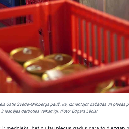
s Gatis Švēde-Grīnbergs pauž, ka, izmantojot dažādās un plašās pro
iespējas darboties veiksmīgi. /Foto: Edgars Lācis/
ts ir mednieks, bet nu jau piecus gadus dara to diezgan 