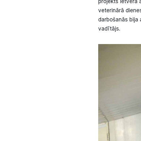
projekts ietvēra 
veterinārā diene
darbošanās bija
vadītājs.