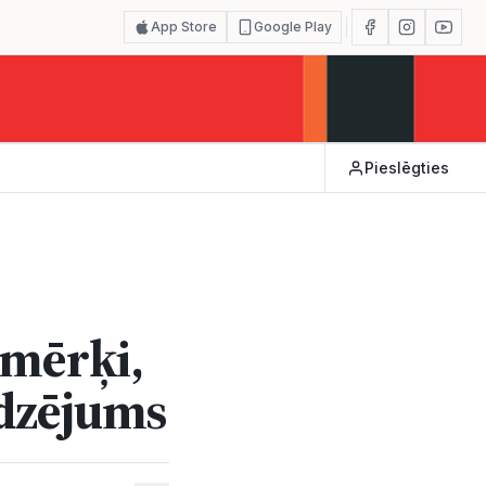
App Store
Google Play
Pieslēgties
 mērķi,
dzējums