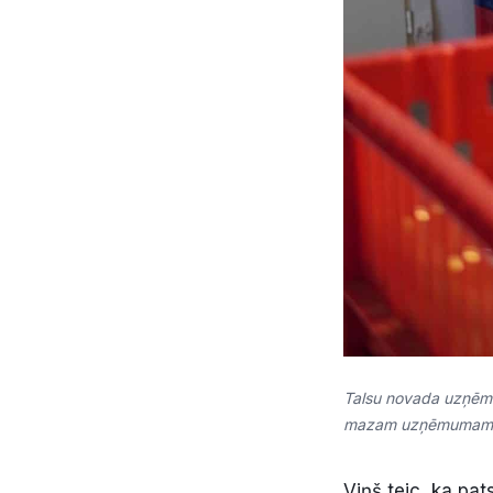
Talsu novada uzņēmēj
mazam uzņēmumam ir 
Viņš teic, ka pa