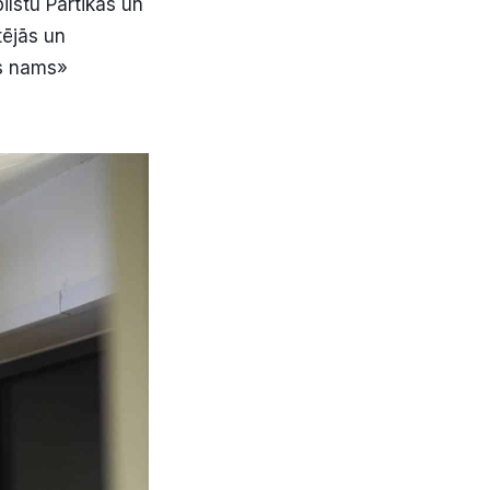
bilstu Pārtikas un
tējās un
as nams»