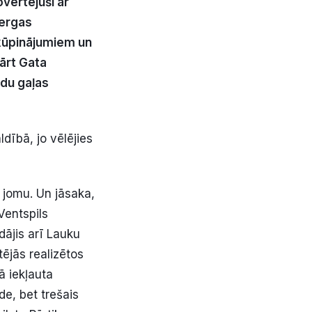
vērtējuši ar
bergas
 kūpinājumiem un
kārt Gata
du gaļas
dībā, jo vēlējies
o jomu. Un jāsaka,
Ventspils
ājis arī Lauku
ējās realizētos
ā iekļauta
e, bet trešais