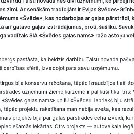
uzvārdu Talsu novadā nes divi uzņēmumi, ko pircēji no
tes zīmi. Ar senākām tradīcijām ir Evijas Švēdes-Grīn
zņēmums «Švēde», kas nodarbojas ar gaļas pārstrādi,
ā arī gatavo gaļas izstrādājumus, proti, šašliku. Savu
a vadītais SIA «Švēdes gaļas nams» ražo astoņu vei
bergs pastāsta, ka beidzis darbību Talsu novada pašval
jdarbības sfērā, izveidojot pats savu uzņēmumu.
 tirgus bija konservu ražošana, tāpēc izraudzījos tieši š
ārstrādes uzņēmumi Ziemeļkurzemē ir palikuši tikai trīs: 
 «Švēdes gaļas nams» un IU «Švēde». Iepriekš biju strād
, tāpēc projektu rakstīšana man nebija sveša, kas rezult
irmais projekts bija par gaļas pārstrādes ceha izveidi, kur
pieciešamās iekārtas. Otrs projekts — autoveikala iegād