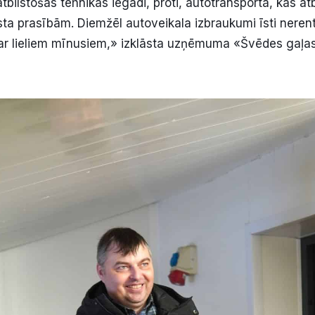
atbilstošas tehnikas iegādi, proti, autotransporta, kas at
sta prasībām. Diemžēl autoveikala izbraukumi īsti neren
 ar lieliem mīnusiem,» izklāsta uzņēmuma «Švēdes gaļ