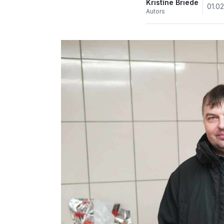
Kristīne Briede
01.0
Autors