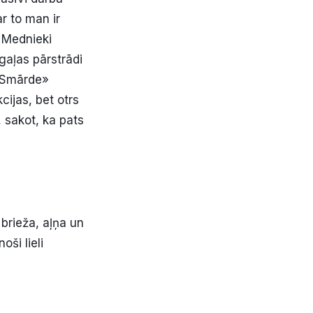
ar to man ir
 Mednieki
gaļas pārstrādi
 «Smārde»
ijas, bet otrs
sakot, ka pats
 brieža, aļņa un
oši lieli