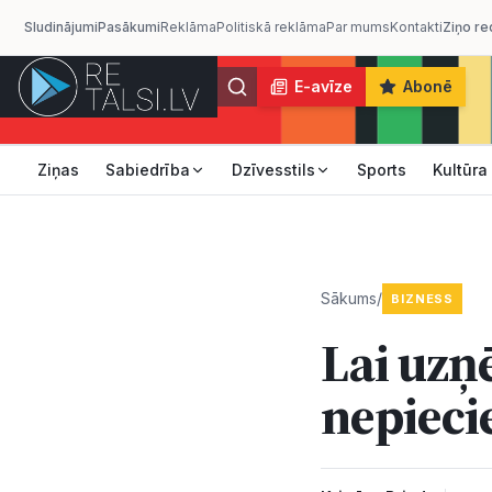
Sludinājumi
Pasākumi
Reklāma
Politiskā reklāma
Par mums
Kontakti
Ziņo re
E-avīze
Abonē
Ziņas
Sabiedrība
Dzīvesstils
Sports
Kultūra
Sākums
/
BIZNESS
Lai uzņ
nepieci