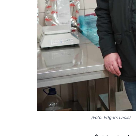
/Foto: Edgars Lācis/