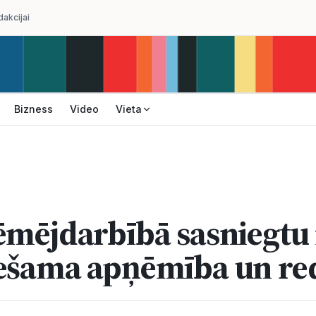
dakcijai
Bizness
Video
Vieta
ēmējdarbībā sasniegtu
ešama apņēmība un re