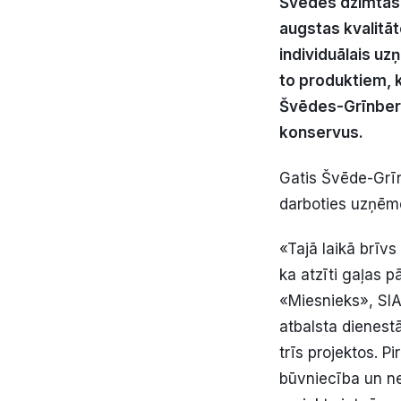
Švēdes dzimtas 
augstas kvalitā
individuālais u
to produktiem, k
Švēdes-Grīnberg
konservus.
Gatis Švēde-Grīn
darboties uzņēmē
«Tajā laikā brīvs
ka atzīti gaļas p
«Miesnieks», SIA
atbalsta dienestā
trīs projektos. P
būvniecība un ne