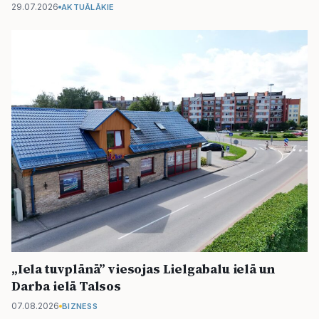
29.07.2026
AKTUĀLĀKIE
„Iela tuvplānā” viesojas Lielgabalu ielā un
Darba ielā Talsos
07.08.2026
BIZNESS