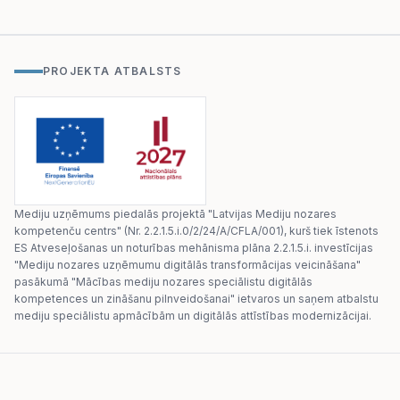
PROJEKTA ATBALSTS
Mediju uzņēmums piedalās projektā "Latvijas Mediju nozares
kompetenču centrs" (Nr. 2.2.1.5.i.0/2/24/A/CFLA/001), kurš tiek īstenots
ES Atveseļošanas un noturības mehānisma plāna 2.2.1.5.i. investīcijas
"Mediju nozares uzņēmumu digitālās transformācijas veicināšana"
pasākumā "Mācības mediju nozares speciālistu digitālās
kompetences un zināšanu pilnveidošanai" ietvaros un saņem atbalstu
mediju speciālistu apmācībām un digitālās attīstības modernizācijai.