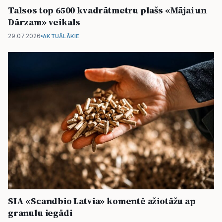
Talsos top 6500 kvadrātmetru plašs «Mājai un
Dārzam» veikals
29.07.2026
AKTUĀLĀKIE
SIA «Scandbio Latvia» komentē ažiotāžu ap
granulu iegādi