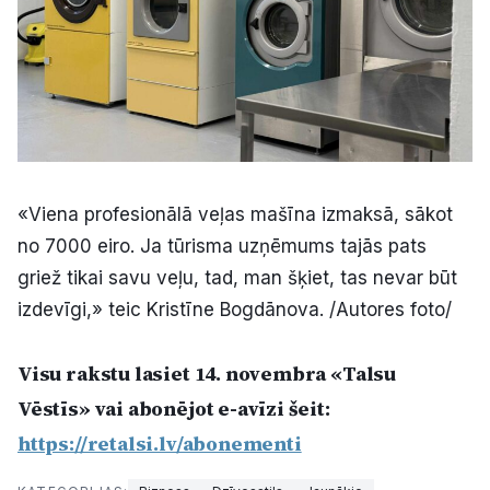
«Viena profesionālā veļas mašīna izmaksā, sākot
no 7000 eiro. Ja tūrisma uzņēmums tajās pats
griež tikai savu veļu, tad, man šķiet, tas nevar būt
izdevīgi,» teic Kristīne Bogdānova. /Autores foto/
Visu rakstu lasiet 14. novembra «Talsu
Vēstīs» vai abonējot e-avīzi šeit:
https://retalsi.lv/abonementi