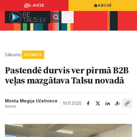
E-AVĪZE
ABONĒ
Ielogoties
Ziņo
App Store
Google Play
Sākums
/
BIZNESS
Pastendē durvis ver pirmā B2B
Ziņas
veļas mazgātava Talsu novadā
Sabiedrība
Monta Megija Učelniece
19.11.2025
Autors
Dzīvesstils
Sports