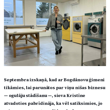
Kultūra
Bizness
Video
Vieta
Sludinājumi
Septembra izskaņā, kad ar Bogdānovu ģimeni
tikāmies, lai parunātos par viņu nišas biznesu
Pasākumi
— ogulāju stādīšanu —, sieva Kristīne
atvadoties pabrīdināja, ka vēl satiksimies, jo
Reklāma