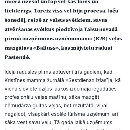
miera neesot un top vēl kas foršs un
Politiskā reklāma
lietderīgs. Toreiz viss vēl bija procesā, taču
šonedēļ, reizē ar valsts svētkiem, savus
Par mums
atvēršanas svētkus piedzīvoja Talsu novadā
Kontakti
pirmā «uzņēmums uzņēmumam» (B2B) veļas
mazgātava «Baltuss», kas mājvietu radusi
Ziņo redakcijai
Pastendē.
Ideja radusies pirms aptuveni trīs gadiem, kad
Facebook
Instagram
YouTube
Kristīnes mamma žurnālā «Sestdiena» izlasīja, kā
viena sieviete dziļos laukos izdomāja iegādāties
E-avīze
Abonē
profesionālu veļas mašīnu, sāka mazgāt
bērnudārza gultas veļas, bet rezultātā, viņai
negaidot, visapkārt esošie tūrisma uzņēmumi arī
sāka vest savu veļu. Tā gada laikā uzņēmums