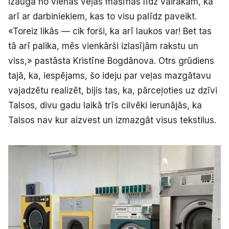
izauga no vienas veļas mašīnas līdz vairākām, kā
arī ar darbiniekiem, kas to visu palīdz paveikt.
«Toreiz likās — cik forši, ka arī laukos var! Bet tas
tā arī palika, mēs vienkārši izlasījām rakstu un
viss,» pastāsta Kristīne Bogdānova. Otrs grūdiens
tajā, ka, iespējams, šo ideju par veļas mazgātavu
vajadzētu realizēt, bijis tas, ka, pārceļoties uz dzīvi
Talsos, divu gadu laikā trīs cilvēki ierunājās, ka
Talsos nav kur aizvest un izmazgāt visus tekstilus.