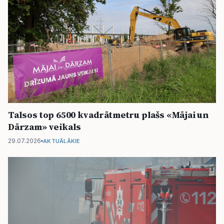
Talsos top 6500 kvadrātmetru plašs «Mājai un
Dārzam» veikals
29.07.2026
AKTUĀLĀKIE