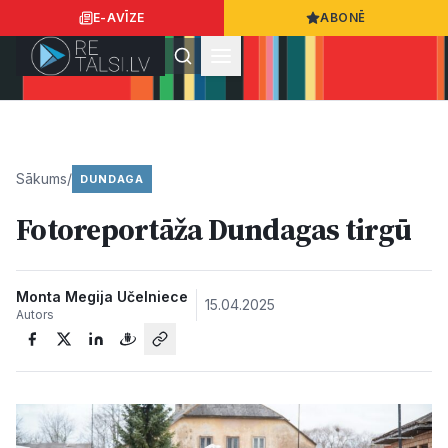
E-AVĪZE
ABONĒ
Ielogoties
Ziņo
App Store
Google Play
Sākums
/
DUNDAGA
Fotoreportāža Dundagas tirgū
Ziņas
Sabiedrība
Monta Megija Učelniece
15.04.2025
Autors
Dzīvesstils
Sports