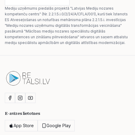
Mediju uzņēmums piedalās projektā "Latvijas Mediju nozares
kompetenču centrs" (Nr. 2.2.1.5.i.0/2/24/A/CFLA/001), kurš tiek īstenots
ES Atveseļošanas un noturības mehānisma plāna 2.2.1.5.i. investīcijas
"Mediju nozares uzņēmumu digitālās transformācijas veicināšana"
pasākumā "Mācības mediju nozares speciālistu digitālās
kompetences un zināšanu pilnveidošanai" ietvaros un saņem atbalstu
mediju speciālistu apmācībām un digitālās attīstības modernizācijai.
E-avīzes lietotnes
App Store
Google Play