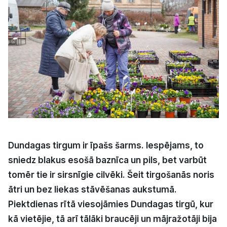
Kultūra
Bizness
Video
Vieta
Dundagas tirgum ir īpašs šarms. Iespējams, to
sniedz blakus esošā baznīca un pils, bet varbūt
Sludinājumi
tomēr tie ir sirsnīgie cilvēki. Šeit tirgošanās noris
Pasākumi
ātri un bez liekas stāvēšanas aukstumā.
Piektdienas rītā viesojāmies Dundagas tirgū, kur
Reklāma
kā vietējie, tā arī tālāki braucēji un mājražotāji bija