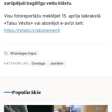
sarūpējuši bagātīgu velšu klāstu.
Politiskā reklāma
Visu fotoreportāžu meklējiet 15. aprīļa laikrakstā
Par mums
«Talsu Vēstis» vai abonējot e-avīzi šeit:
https://retalsi.lv/abonementi
Kontakti
Ziņo redakcijai
#Dundagas tirgus
KATEGORIJAS:
Dundaga
Jaunākie
Facebook
Instagram
YouTube
E-avīze
Abonē
Populārākie