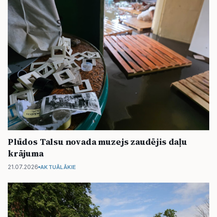
Plūdos Talsu novada muzejs zaudējis daļu
krājuma
21.07.2026
AKTUĀLĀKIE