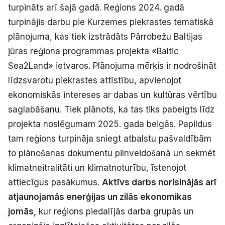
turpināts arī šajā gadā. Reģions 2024. gadā
turpinājis darbu pie Kurzemes piekrastes tematiskā
plānojuma, kas tiek izstrādāts Pārrobežu Baltijas
jūras reģiona programmas projekta «Baltic
Sea2Land» ietvaros. Plānojuma mērķis ir nodrošināt
līdzsvarotu piekrastes attīstību, apvienojot
ekonomiskās intereses ar dabas un kultūras vērtību
saglabāšanu. Tiek plānots, ka tas tiks pabeigts līdz
projekta noslēgumam 2025. gada beigās. Papildus
tam reģions turpināja sniegt atbalstu pašvaldībām
to plānošanas dokumentu pilnveidošanā un sekmēt
klimatneitralitāti un klimatnoturību, īstenojot
attiecīgus pasākumus.
Aktīvs darbs norisinājās arī
atjaunojamās enerģijas un zilās ekonomikas
jomās,
kur reģions piedalījās darba grupās un