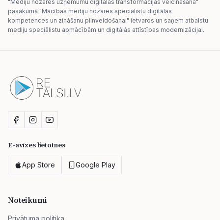
"Mediju nozares uzņēmumu digitālās transformācijas veicināšana"
pasākumā "Mācības mediju nozares speciālistu digitālās
kompetences un zināšanu pilnveidošanai" ietvaros un saņem atbalstu
mediju speciālistu apmācībām un digitālās attīstības modernizācijai.
E-avīzes lietotnes
App Store
Google Play
Noteikumi
Privātuma politika