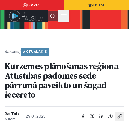
E-AVĪZE
ABONĒ
Ielogoties
Ziņo
App Store
Google Play
Sākums
/
AKTUĀLĀKIE
Kurzemes plānošanas reģiona
Ziņas
Attīstības padomes sēdē
pārrunā paveikto un šogad
Sabiedrība
iecerēto
Dzīvesstils
Re Talsi
29.01.2025
Autors
Sports