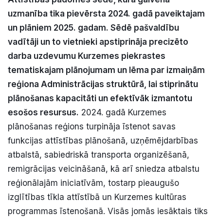
Politiskā reklāma
uzmanība tika pievērsta 2024. gadā paveiktajam
un plāniem 2025. gadam. Sēdē pašvaldību
Par mums
vadītāji un to vietnieki apstiprināja precizēto
darba uzdevumu Kurzemes piekrastes
Kontakti
tematiskajam plānojumam un lēma par izmaiņām
reģiona Administrācijas struktūrā, lai stiprinātu
Ziņo redakcijai
plānošanas kapacitāti un efektīvāk izmantotu
esošos resursus.
2024. gadā Kurzemes
Facebook
Instagram
YouTube
plānošanas reģions turpināja īstenot savas
funkcijas attīstības plānošanā, uzņēmējdarbības
E-avīze
Abonē
atbalstā, sabiedriskā transporta organizēšanā,
remigrācijas veicināšanā, kā arī sniedza atbalstu
reģionālajām iniciatīvām, tostarp pieaugušo
izglītības tīkla attīstībā un Kurzemes kultūras
programmas īstenošanā. Visās jomās iesāktais tiks