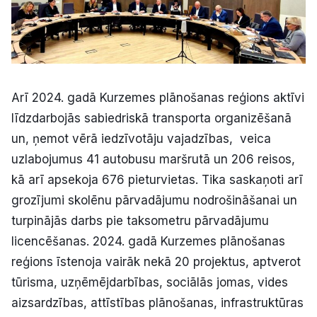
Arī 2024. gadā Kurzemes plānošanas reģions aktīvi
līdzdarbojās sabiedriskā transporta organizēšanā
un, ņemot vērā iedzīvotāju vajadzības, veica
uzlabojumus 41 autobusu maršrutā un 206 reisos,
kā arī apsekoja 676 pieturvietas. Tika saskaņoti arī
grozījumi skolēnu pārvadājumu nodrošināšanai un
turpinājās darbs pie taksometru pārvadājumu
licencēšanas. 2024. gadā Kurzemes plānošanas
reģions īstenoja vairāk nekā 20 projektus, aptverot
tūrisma, uzņēmējdarbības, sociālās jomas, vides
aizsardzības, attīstības plānošanas, infrastruktūras