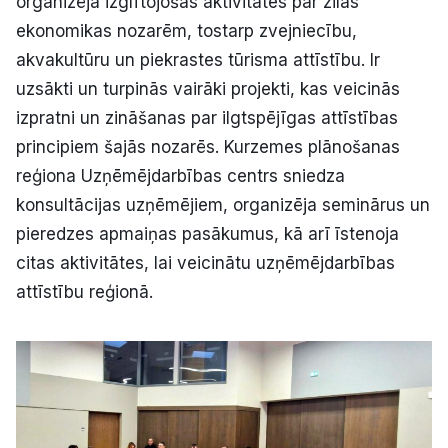
organizēja izglītojošas aktivitātes par zilās
ekonomikas nozarēm, tostarp zvejniecību,
akvakultūru un piekrastes tūrisma attīstību. Ir
uzsākti un turpinās vairāki projekti, kas veicinās
izpratni un zināšanas par ilgtspējīgas attīstības
principiem šajās nozarēs. Kurzemes plānošanas
reģiona Uzņēmējdarbības centrs sniedza
konsultācijas uzņēmējiem, organizēja seminārus un
pieredzes apmaiņas pasākumus, kā arī īstenoja
citas aktivitātes, lai veicinātu uzņēmējdarbības
attīstību reģionā.