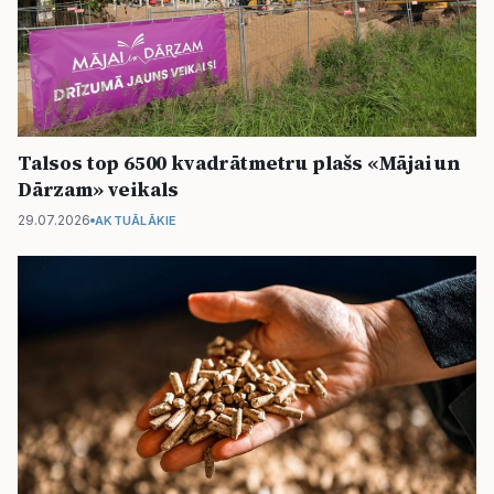
Talsos top 6500 kvadrātmetru plašs «Mājai un
Dārzam» veikals
29.07.2026
AKTUĀLĀKIE