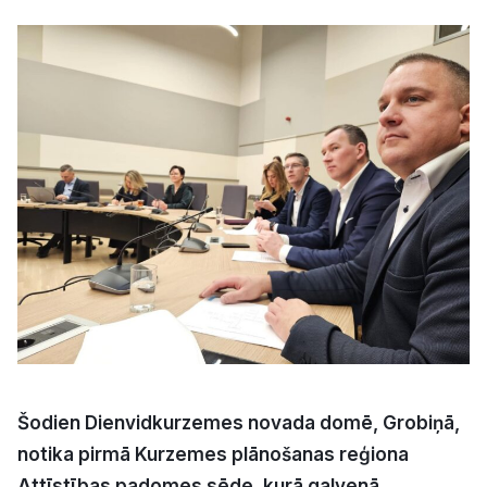
Kultūra
Bizness
Video
Vieta
Sludinājumi
Pasākumi
Šodien Dienvidkurzemes novada domē, Grobiņā,
notika pirmā Kurzemes plānošanas reģiona
Reklāma
Attīstības padomes sēde, kurā galvenā