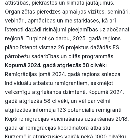
attīstības, piekrastes un klimata jautājumus.
Organizētas pieredzes apmaiņas vizītes, semināri,
vebināri, apmācības un meistarklases, kā arī
īstenoti dažādi risinājumi pieejamības uzlabošanai
reģionā. Turpinot šo darbu, 2025. gadā reģions
plāno īstenot vismaz 26 projektus dažādās ES
pārrobežu sadarbības un citās programmās.
Kopumā 2024. gadā atgriezās 58 cilvēki
Remigrācijas jomā 2024. gadā reģions sniedza
individuālu atbalstu remigrantiem, sekmējot
veiksmīgu atgriešanos dzimtenē. Kopumā 2024.
gadā atgriezās 58 cilvēki, un vēl par vēlmi
atgriezties informēja 123 potenciālie remigranti.
Kopš remigrācijas veicināšanas uzsākšanas 2018.
gadā ar remigrācijas koordinatora atbalstu
Kurzemē ir atgriezušies vairāk nekā 1000 cilvēku.