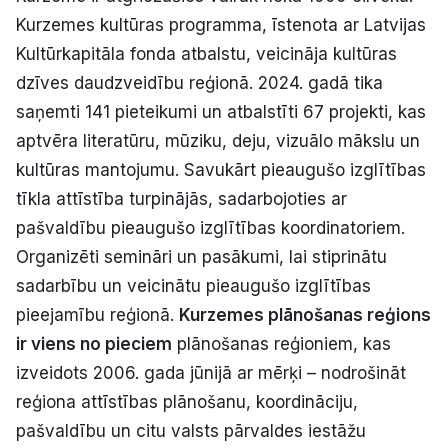
Kurzemes kultūras programma, īstenota ar Latvijas
Kultūrkapitāla fonda atbalstu, veicināja kultūras
dzīves daudzveidību reģionā. 2024. gadā tika
saņemti 141 pieteikumi un atbalstīti 67 projekti, kas
aptvēra literatūru, mūziku, deju, vizuālo mākslu un
kultūras mantojumu. Savukārt pieaugušo izglītības
tīkla attīstība turpinājās, sadarbojoties ar
pašvaldību pieaugušo izglītības koordinatoriem.
Organizēti semināri un pasākumi, lai stiprinātu
sadarbību un veicinātu pieaugušo izglītības
pieejamību reģionā.
Kurzemes plānošanas reģions
ir viens no pieciem
plānošanas reģioniem, kas
izveidots 2006. gada jūnijā ar mērķi – nodrošināt
reģiona attīstības plānošanu, koordināciju,
pašvaldību un citu valsts pārvaldes iestāžu