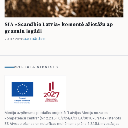
SIA «Scandbio Latvia» komentē ažiotāžu ap
granulu iegādi
29.07.2026
AKTUĀLĀKIE
PROJEKTA ATBALSTS
Mediju uzņēmums piedalās projektā "Latvijas Mediju nozares
kompetenču centrs" (Nr. 2.2.1.5.i.0/2/24/A/CFLA/001), kurš tiek īstenots
ES Atveseļošanas un noturības mehānisma plāna 2.2.1.5.i. investīcijas