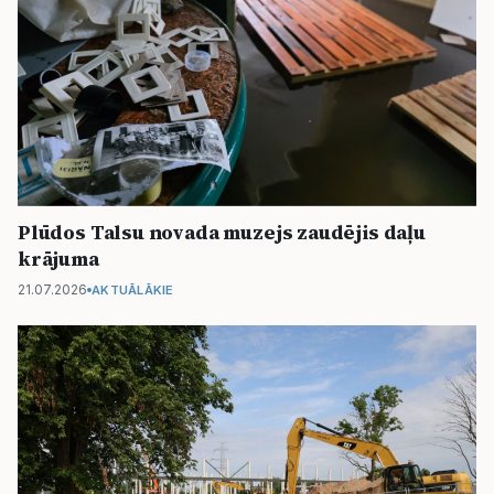
Plūdos Talsu novada muzejs zaudējis daļu
krājuma
21.07.2026
AKTUĀLĀKIE