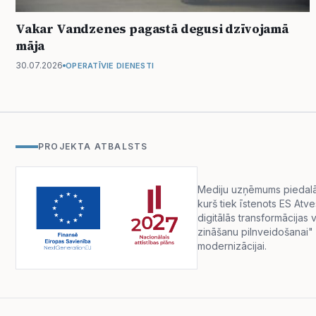
Vakar Vandzenes pagastā degusi dzīvojamā
māja
30.07.2026
OPERATĪVIE DIENESTI
PROJEKTA ATBALSTS
Mediju uzņēmums piedalās 
kurš tiek īstenots ES Atv
digitālās transformācija
zināšanu pilnveidošanai" 
modernizācijai.