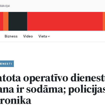
dakcijai
Bizness
Video
Vieta
IENESTI
ota operatīvo dienes
ana ir sodāma; policija
ronika