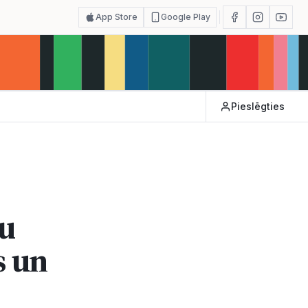
App Store
Google Play
Pieslēgties
tu
s un