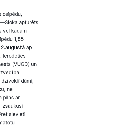
elosipēdu,
i—Sloka apturēts
gs vēl kādam
sipēdu 1,85
.
2.augustā
ap
 Ierodoties
enests (VUGD) un
 uzvedība
 dzīvoklī dūmi,
ku, ne
 pilns ar
 izsaukusi
ret sievieti
matotu