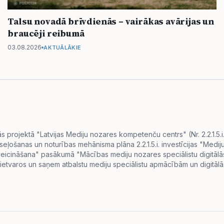
Talsu novadā brīvdienās – vairākas avārijas un
braucēji reibumā
03.08.2026
AKTUĀLĀKIE
projektā "Latvijas Mediju nozares kompetenču centrs" (Nr. 2.2.1.5.
eseļošanas un noturības mehānisma plāna 2.2.1.5.i. investīcijas "Me
s veicināšana" pasākumā "Mācības mediju nozares speciālistu digitā
ietvaros un saņem atbalstu mediju speciālistu apmācībām un digitālās