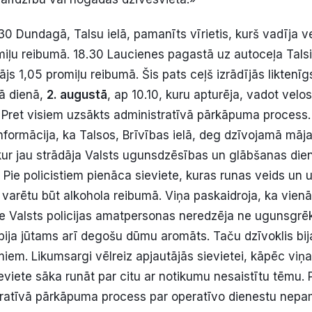
30 Dundagā, Talsu ielā, pamanīts vīrietis, kurš vadīja v
iļu reibumā. 18.30 Laucienes pagastā uz autoceļa Tals
js 1,05 promiļu reibumā. Šis pats ceļš izrādījās liktenī
ā dienā,
2. augustā
, ap 10.10, kuru apturēja, vadot velo
 Pret visiem uzsākts administratīvā pārkāpuma process
formācija, ka Talsos, Brīvības ielā, deg dzīvojamā māja.
kur jau strādāja Valsts ugunsdzēsības un glābšanas di
 Pie policistiem pienāca sieviete, kuras runas veids un
a varētu būt alkohola reibumā. Viņa paskaidroja, ka vienā
 Valsts policijas amatpersonas neredzēja ne ugunsgrē
ja jūtams arī degošu dūmu aromāts. Taču dzīvoklis bija
iem. Likumsargi vēlreiz apjautājās sievietei, kāpēc viņa
eviete sāka runāt par citu ar notikumu nesaistītu tēmu. P
tratīvā pārkāpuma process par operatīvo dienestu nepa