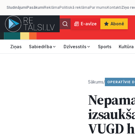
Sludinājumi
Pasākumi
Reklāma
Politiskā reklāma
Par mums
Kontakti
Ziņo re
E-avīze
Abonē
Ziņas
Sabiedrība
Dzīvesstils
Sports
Kultūra
Sākums
/
OPERATĪVIE D
Nepamat
izsaukš
VUGD h