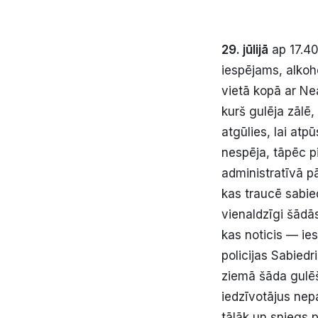
29. jūlijā
ap 17.40
iespējams, alkoh
vietā kopā ar Ne
kurš gulēja zālē,
atgūlies, lai atp
nespēja, tāpēc p
administratīvā p
kas traucē sabied
vienaldzīgi šādās
kas noticis — ie
policijas Sabied
ziemā šāda gulēš
iedzīvotājus nep
tālāk un sniegs 