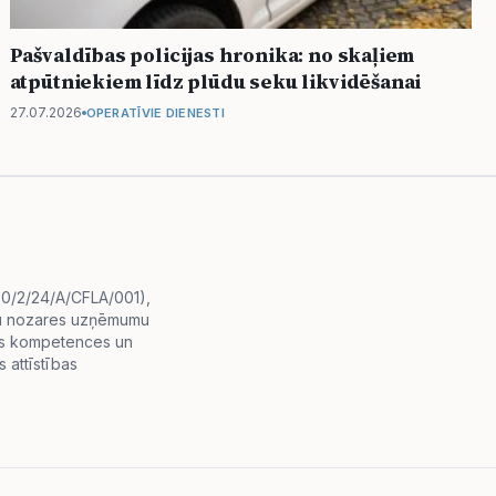
Pašvaldības policijas hronika: no skaļiem
atpūtniekiem līdz plūdu seku likvidēšanai
27.07.2026
OPERATĪVIE DIENESTI
i.0/2/24/A/CFLA/001),
diju nozares uzņēmumu
lās kompetences un
 attīstības