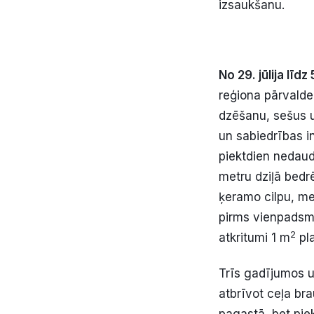
izsaukšanu.
No 29. jūlija līdz
reģiona pārvald
dzēšanu, sešus u
un sabiedrības i
piektdien nedaud
metru dziļā bedr
ķeramo cilpu, me
pirms vienpadsmi
2
atkritumi 1 m
pla
Trīs gadījumos u
atbrīvot ceļa b
pagastā, bet pie