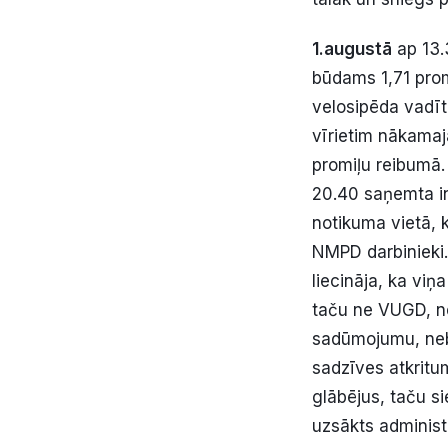
1.augustā
ap 13.
būdams 1,71 prom
velosipēda vadītā
vīrietim nākamaj
promiļu reibumā.
20.40 saņemta in
notikuma vietā, 
NMPD darbinieki.
liecināja, ka viņ
taču ne VUGD, ne
sadūmojumu, nebi
sadzīves atkritum
glābējus, taču si
uzsākts adminis