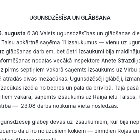
UGUNSDZĒSĪBA UN GLĀBŠANA
 5. augusta
6.30 Valsts ugunsdzēsības un glābšanas di
e Talsu apkārtnē saņēma 11 izsaukumus — vienu uz ugu
z glābšanas darbiem, bet četri izsaukumi bija maldināju
nformēšanas nodaļas vecākā inspektore Anete Strazdiņa
z pirms septiņiem vakarā saņemts izsaukums uz Virbu 
ē atradās divas mežacūkas. Ugunsdzēsēji glābēji, izman
žacūkas izcēla no bedres un palaida brīvībā. Tajā pašā
tiem vakarā, saņemts izsaukums uz Raiņa ielu Talsos, 
tībā — 23.08 darbs notikuma vietā noslēdzās.
gunsdzēsēji glābēji devās uz izsaukumiem, kur bija ne
raucamo daļu no nolūzušiem kokiem — pirmdien Rojas un
ktdien Abavas pagastā.