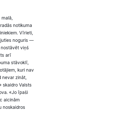
 malā,
ieradās notikuma
iekiem. Vīrieti,
 juties noguris —
s nostāvēt viņš
ts arī
buma stāvoklī,
otājiem, kuri nav
d nevar zināt,
 skaidro Valsts
ova. «Jo īpaši
ēc aicinām
ju noskaidros