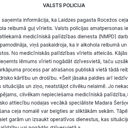
VALSTS POLICIJA
 saņemta informācija, ka Laidzes pagasta Rocežos ceļa
ola reibumā guļ vīrietis. Valsts policijas amatpersonas 
atliekamā medicīniskā palīdzības dienesta (NMPD) darbin
 pamodināja, viņš paskaidroja, ka ir alkohola reibumā un
ūstos. No medicīniskās palīdzības vīrietis atteicās. Kājā
ieņemts lēmums vīrieti nogādāt dzīvesvietā, taču uzsāk
ārkāpuma process par atrašanos publiskā vietā tādā rei
risko kārtību un drošību. «Šeit jāsaka paldies arī iedzīv
 situācijās un ziņo, neatstājot cilvēku nelaimē. Jo neka
spējams, cilvēkam nepieciešama medicīniskā palīdzība,»
risko attiecību nodaļas vecākā speciāliste Madara Šeršņ
ana ceļa nomalē var beigties ar sliktākām sekām. Tāp
aiet garām un izsaukt operatīvos dienestus, kas situāci
palīdzību vai nogādās dzīvesvietā.»